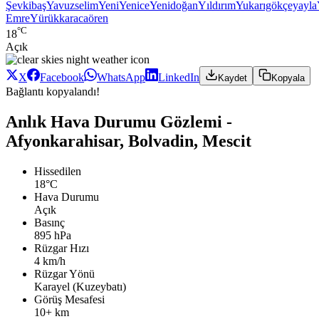
Şevkibaş
Yavuzselim
Yeni
Yenice
Yenidoğan
Yıldırım
Yukarıgökçeyayla
Emre
Yürükkaracaören
°C
18
Açık
X
Facebook
WhatsApp
LinkedIn
Kaydet
Kopyala
Bağlantı kopyalandı!
Anlık Hava Durumu Gözlemi -
Afyonkarahisar, Bolvadin, Mescit
Hissedilen
18°C
Hava Durumu
Açık
Basınç
895 hPa
Rüzgar Hızı
4 km/h
Rüzgar Yönü
Karayel (Kuzeybatı)
Görüş Mesafesi
10+ km