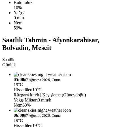
Bulutluluk
10%
Yağış
0 mm
Nem
59%
Saatlik Tahmin - Afyonkarahisar,
Bolvadin, Mescit
Saatlik
Günlük
05:00
07 Ağustos 2026, Cuma
19°C
Hissedilen
19°C
Rüzgar
4 km/h
| Keşişleme (Güneydoğu)
Yağış Miktarı
0 mm/h
Nem
63%
06:00
07 Ağustos 2026, Cuma
19°C
Hissedilen
19°C