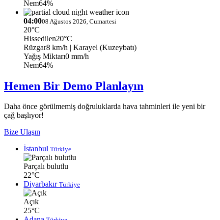
Nem
64%
04:00
08 Ağustos 2026, Cumartesi
20°C
Hissedilen
20°C
Rüzgar
8 km/h
| Karayel (Kuzeybatı)
Yağış Miktarı
0 mm/h
Nem
64%
Hemen Bir Demo Planlayın
Daha önce görülmemiş doğruluklarda hava tahminleri ile yeni bir
çağ başlıyor!
Bize Ulaşın
İstanbul
Türkiye
Parçalı bulutlu
22°C
Diyarbakır
Türkiye
Açık
25°C
Adana
Türkiye