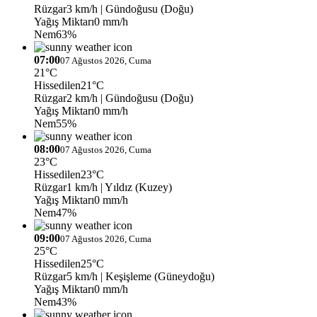
Rüzgar
3 km/h
| Gündoğusu (Doğu)
Yağış Miktarı
0 mm/h
Nem
63%
07:00
07 Ağustos 2026, Cuma
21°C
Hissedilen
21°C
Rüzgar
2 km/h
| Gündoğusu (Doğu)
Yağış Miktarı
0 mm/h
Nem
55%
08:00
07 Ağustos 2026, Cuma
23°C
Hissedilen
23°C
Rüzgar
1 km/h
| Yıldız (Kuzey)
Yağış Miktarı
0 mm/h
Nem
47%
09:00
07 Ağustos 2026, Cuma
25°C
Hissedilen
25°C
Rüzgar
5 km/h
| Keşişleme (Güneydoğu)
Yağış Miktarı
0 mm/h
Nem
43%