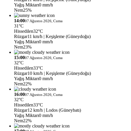
Yağış Miktarı
0 mm/h
Nem
25%
14:00
07 Ağustos 2026, Cuma
31°C
Hissedilen
32°C
Rüzgar
11 km/h
| Keşişleme (Güneydoğu)
Yağış Miktarı
0 mm/h
Nem
23%
15:00
07 Ağustos 2026, Cuma
32°C
Hissedilen
33°C
Rüzgar
10 km/h
| Keşişleme (Güneydoğu)
Yağış Miktarı
0 mm/h
Nem
22%
16:00
07 Ağustos 2026, Cuma
32°C
Hissedilen
33°C
Rüzgar
12 km/h
| Lodos (Güneybatı)
Yağış Miktarı
0 mm/h
Nem
22%