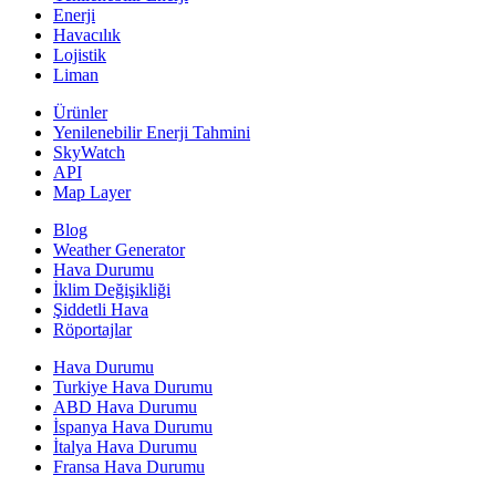
Enerji
Havacılık
Lojistik
Liman
Ürünler
Yenilenebilir Enerji Tahmini
SkyWatch
API
Map Layer
Blog
Weather Generator
Hava Durumu
İklim Değişikliği
Şiddetli Hava
Röportajlar
Hava Durumu
Turkiye Hava Durumu
ABD Hava Durumu
İspanya Hava Durumu
İtalya Hava Durumu
Fransa Hava Durumu