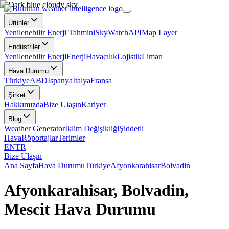
Ürünler
Yenilenebilir Enerji Tahmini
SkyWatch
API
Map Layer
Endüstriler
Yenilenebilir Enerji
Enerji
Havacılık
Lojistik
Liman
Hava Durumu
Türkiye
ABD
İspanya
İtalya
Fransa
Şirket
Hakkımızda
Bize Ulaşın
Kariyer
Blog
Weather Generator
İklim Değişikliği
Şiddetli
Hava
Röportajlar
Terimler
EN
TR
Bize Ulaşın
Ana Sayfa
Hava Durumu
Türkiye
Afyonkarahisar
Bolvadin
Afyonkarahisar, Bolvadin,
Mescit Hava Durumu