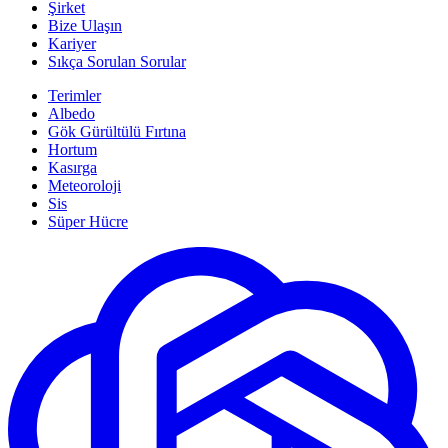
Şirket
Bize Ulaşın
Kariyer
Sıkça Sorulan Sorular
Terimler
Albedo
Gök Gürültülü Fırtına
Hortum
Kasırga
Meteoroloji
Sis
Süper Hücre