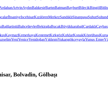
Ardahan
Artvin
Aydın
Balıkesir
Bartın
Batman
Bayburt
Bilecik
Bingöl
Bitlis
calar
İhsaniye
Iscehisar
Kızılören
Merkez
Sandıklı
Sinanpaşa
Şuhut
Sultand
şı
Bağlarüstü
Bahçelievler
Bekirağa
Bucak
Büyükkarabağ
Çardaklı
Çaybaş
kuş
Kaymaz
Kemerkaya
Kestemet
Kırkgöz
Kırklar
Konak
Köprübaşı
Kuru
uzselim
Yeni
Yenice
Yenidoğan
Yıldırım
Yukarıgökçeyayla
Yunus Emre
Yü
sar, Bolvadin, Gölbaşı