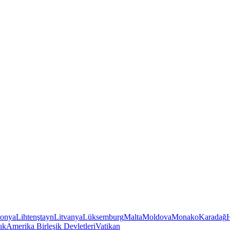
tonya
Lihtenştayn
Litvanya
Lüksemburg
Malta
Moldova
Monako
Karadağ
ık
Amerika Birleşik Devletleri
Vatikan