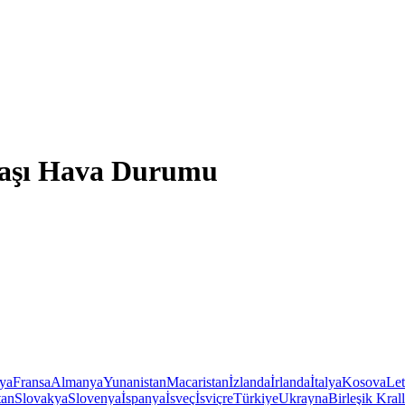
başı Hava Durumu
iya
Fransa
Almanya
Yunanistan
Macaristan
İzlanda
İrlanda
İtalya
Kosova
Le
tan
Slovakya
Slovenya
İspanya
İsveç
İsviçre
Türkiye
Ukrayna
Birleşik Krall