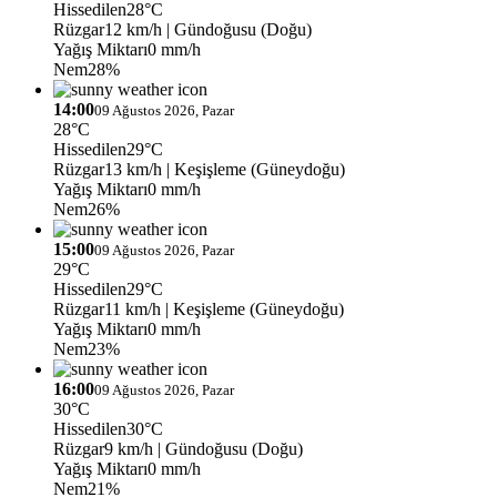
Hissedilen
28°C
Rüzgar
12 km/h
| Gündoğusu (Doğu)
Yağış Miktarı
0 mm/h
Nem
28%
14:00
09 Ağustos 2026, Pazar
28°C
Hissedilen
29°C
Rüzgar
13 km/h
| Keşişleme (Güneydoğu)
Yağış Miktarı
0 mm/h
Nem
26%
15:00
09 Ağustos 2026, Pazar
29°C
Hissedilen
29°C
Rüzgar
11 km/h
| Keşişleme (Güneydoğu)
Yağış Miktarı
0 mm/h
Nem
23%
16:00
09 Ağustos 2026, Pazar
30°C
Hissedilen
30°C
Rüzgar
9 km/h
| Gündoğusu (Doğu)
Yağış Miktarı
0 mm/h
Nem
21%