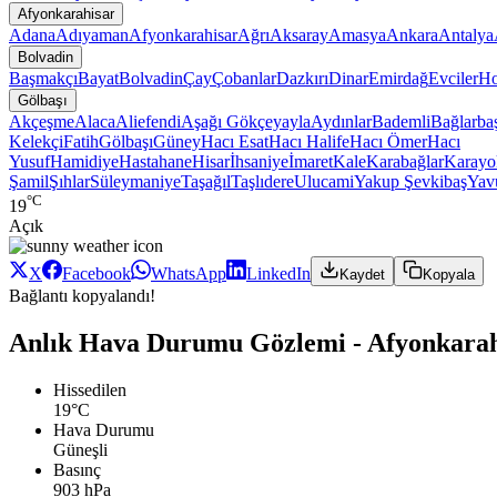
Afyonkarahisar
Adana
Adıyaman
Afyonkarahisar
Ağrı
Aksaray
Amasya
Ankara
Antalya
Bolvadin
Başmakçı
Bayat
Bolvadin
Çay
Çobanlar
Dazkırı
Dinar
Emirdağ
Evciler
Ho
Gölbaşı
Akçeşme
Alaca
Aliefendi
Aşağı Gökçeyayla
Aydınlar
Bademli
Bağlarba
Kelekçi
Fatih
Gölbaşı
Güney
Hacı Esat
Hacı Halife
Hacı Ömer
Hacı
Yusuf
Hamidiye
Hastahane
Hisar
İhsaniye
İmaret
Kale
Karabağlar
Karayo
Şamil
Şıhlar
Süleymaniye
Taşağıl
Taşlıdere
Ulucami
Yakup Şevkibaş
Yav
°C
19
Açık
X
Facebook
WhatsApp
LinkedIn
Kaydet
Kopyala
Bağlantı kopyalandı!
Anlık Hava Durumu Gözlemi - Afyonkarahi
Hissedilen
19°C
Hava Durumu
Güneşli
Basınç
903 hPa