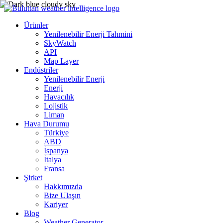
Ürünler
Yenilenebilir Enerji Tahmini
SkyWatch
API
Map Layer
Endüstriler
Yenilenebilir Enerji
Enerji
Havacılık
Lojistik
Liman
Hava Durumu
Türkiye
ABD
İspanya
İtalya
Fransa
Şirket
Hakkımızda
Bize Ulaşın
Kariyer
Blog
Weather Generator