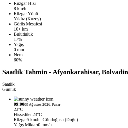
Rüzgar Hızı
8 km/h
Rüzgar Yönü
Yıldız (Kuzey)
Görüş Mesafesi
10+ km
Bulutluluk
17%
Yağış
0 mm
Nem
60%
Saatlik Tahmin - Afyonkarahisar, Bolvadin
Saatlik
Günlük
09:00
09 Ağustos 2026, Pazar
23°C
Hissedilen
23°C
Rüzgar
5 km/h
| Gündoğusu (Doğu)
Yağış Miktarı
0 mm/h