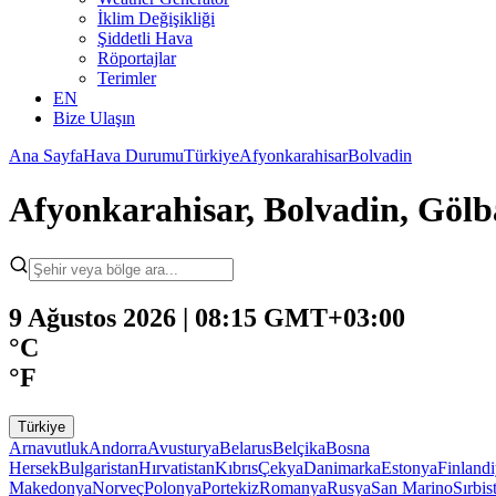
İklim Değişikliği
Şiddetli Hava
Röportajlar
Terimler
EN
Bize Ulaşın
Ana Sayfa
Hava Durumu
Türkiye
Afyonkarahisar
Bolvadin
Afyonkarahisar, Bolvadin, Göl
9 Ağustos 2026 | 08:15 GMT+03:00
°C
°F
Türkiye
Arnavutluk
Andorra
Avusturya
Belarus
Belçika
Bosna
Hersek
Bulgaristan
Hırvatistan
Kıbrıs
Çekya
Danimarka
Estonya
Finland
Makedonya
Norveç
Polonya
Portekiz
Romanya
Rusya
San Marino
Sırbis