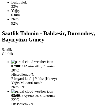
Bulutluluk
33%
Yağış
0 mm
Nem
92%
Saatlik Tahmin - Balıkesir, Dursunbey,
Bayıryüzü Güney
Saatlik
Günlük
07:00
08 Ağustos 2026, Cumartesi
20°C
Hissedilen
20°C
Rüzgar
4 km/h
| Yıldız (Kuzey)
Yağış Miktarı
0 mm/h
Nem
85%
08:00
08 Ağustos 2026, Cumartesi
22°C
Hissedilen
22°C