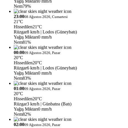
Yağış Miktarı
0 mm/h
Nem
79%
23:00
08 Ağustos 2026, Cumartesi
21°C
Hissedilen
21°C
Rüzgar
8 km/h
| Lodos (Güneybatı)
Yağış Miktarı
0 mm/h
Nem
81%
00:00
09 Ağustos 2026, Pazar
20°C
Hissedilen
20°C
Rüzgar
6 km/h
| Lodos (Güneybatı)
Yağış Miktarı
0 mm/h
Nem
83%
01:00
09 Ağustos 2026, Pazar
20°C
Hissedilen
20°C
Rüzgar
3 km/h
| Günbatısı (Batı)
Yağış Miktarı
0 mm/h
Nem
82%
02:00
09 Ağustos 2026, Pazar