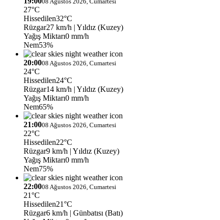
19:00
08 Ağustos 2026, Cumartesi
27°C
Hissedilen
32°C
Rüzgar
27 km/h
| Yıldız (Kuzey)
Yağış Miktarı
0 mm/h
Nem
53%
20:00
08 Ağustos 2026, Cumartesi
24°C
Hissedilen
24°C
Rüzgar
14 km/h
| Yıldız (Kuzey)
Yağış Miktarı
0 mm/h
Nem
65%
21:00
08 Ağustos 2026, Cumartesi
22°C
Hissedilen
22°C
Rüzgar
9 km/h
| Yıldız (Kuzey)
Yağış Miktarı
0 mm/h
Nem
75%
22:00
08 Ağustos 2026, Cumartesi
21°C
Hissedilen
21°C
Rüzgar
6 km/h
| Günbatısı (Batı)