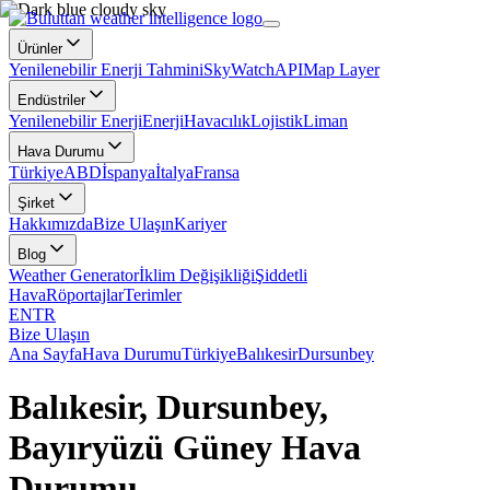
Ürünler
Yenilenebilir Enerji Tahmini
SkyWatch
API
Map Layer
Endüstriler
Yenilenebilir Enerji
Enerji
Havacılık
Lojistik
Liman
Hava Durumu
Türkiye
ABD
İspanya
İtalya
Fransa
Şirket
Hakkımızda
Bize Ulaşın
Kariyer
Blog
Weather Generator
İklim Değişikliği
Şiddetli
Hava
Röportajlar
Terimler
EN
TR
Bize Ulaşın
Ana Sayfa
Hava Durumu
Türkiye
Balıkesir
Dursunbey
Balıkesir, Dursunbey,
Bayıryüzü Güney Hava
Durumu