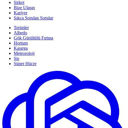
Şirket
Bize Ulaşın
Kariyer
Sıkça Sorulan Sorular
Terimler
Albedo
Gök Gürültülü Fırtına
Hortum
Kasırga
Meteoroloji
Sis
Süper Hücre