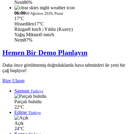
Nem
86%
06:00
09 Ağustos 2026, Pazar
17°C
Hissedilen
17°C
Rüzgar
8 km/h
| Yıldız (Kuzey)
Yağış Miktarı
0 mm/h
Nem
87%
Hemen Bir Demo Planlayın
Daha önce görülmemiş doğruluklarda hava tahminleri ile yeni bir
çağ başlıyor!
Bize Ulaşın
Samsun
Türkiye
Parçalı bulutlu
22°C
Edirne
Türkiye
Açık
24°C
Konya