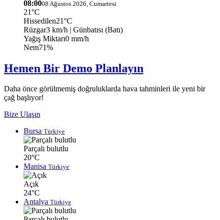
08:00
08 Ağustos 2026, Cumartesi
21°C
Hissedilen
21°C
Rüzgar
3 km/h
| Günbatısı (Batı)
Yağış Miktarı
0 mm/h
Nem
71%
Hemen Bir Demo Planlayın
Daha önce görülmemiş doğruluklarda hava tahminleri ile yeni bir
çağ başlıyor!
Bize Ulaşın
Bursa
Türkiye
Parçalı bulutlu
20°C
Manisa
Türkiye
Açık
24°C
Antalya
Türkiye
Parçalı bulutlu