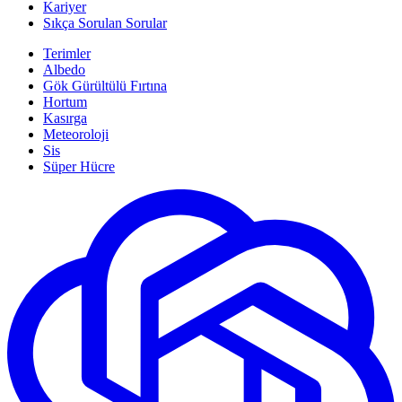
Kariyer
Sıkça Sorulan Sorular
Terimler
Albedo
Gök Gürültülü Fırtına
Hortum
Kasırga
Meteoroloji
Sis
Süper Hücre