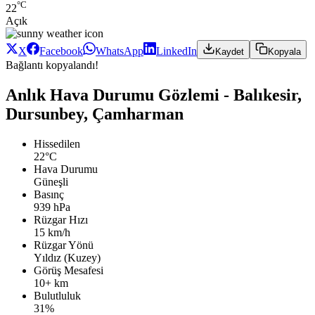
°C
22
Açık
X
Facebook
WhatsApp
LinkedIn
Kaydet
Kopyala
Bağlantı kopyalandı!
Anlık Hava Durumu Gözlemi - Balıkesir,
Dursunbey, Çamharman
Hissedilen
22°C
Hava Durumu
Güneşli
Basınç
939 hPa
Rüzgar Hızı
15 km/h
Rüzgar Yönü
Yıldız (Kuzey)
Görüş Mesafesi
10+ km
Bulutluluk
31%