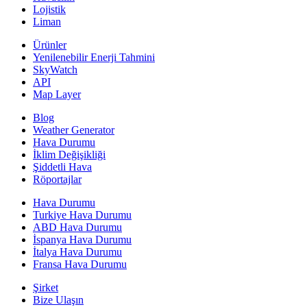
Lojistik
Liman
Ürünler
Yenilenebilir Enerji Tahmini
SkyWatch
API
Map Layer
Blog
Weather Generator
Hava Durumu
İklim Değişikliği
Şiddetli Hava
Röportajlar
Hava Durumu
Turkiye Hava Durumu
ABD Hava Durumu
İspanya Hava Durumu
İtalya Hava Durumu
Fransa Hava Durumu
Şirket
Bize Ulaşın