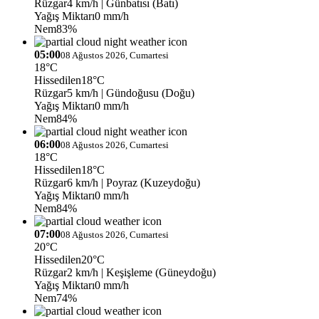
Rüzgar
4 km/h
| Günbatısı (Batı)
Yağış Miktarı
0 mm/h
Nem
83%
05:00
08 Ağustos 2026, Cumartesi
18°C
Hissedilen
18°C
Rüzgar
5 km/h
| Gündoğusu (Doğu)
Yağış Miktarı
0 mm/h
Nem
84%
06:00
08 Ağustos 2026, Cumartesi
18°C
Hissedilen
18°C
Rüzgar
6 km/h
| Poyraz (Kuzeydoğu)
Yağış Miktarı
0 mm/h
Nem
84%
07:00
08 Ağustos 2026, Cumartesi
20°C
Hissedilen
20°C
Rüzgar
2 km/h
| Keşişleme (Güneydoğu)
Yağış Miktarı
0 mm/h
Nem
74%