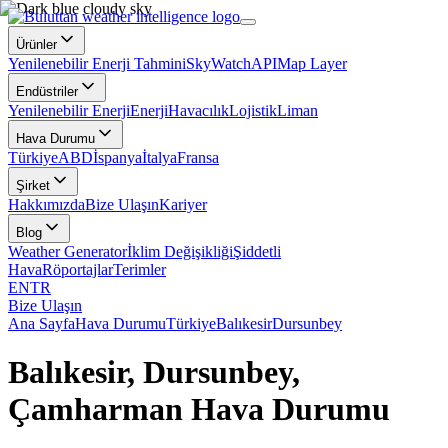
Ürünler
Yenilenebilir Enerji Tahmini
SkyWatch
API
Map Layer
Endüstriler
Yenilenebilir Enerji
Enerji
Havacılık
Lojistik
Liman
Hava Durumu
Türkiye
ABD
İspanya
İtalya
Fransa
Şirket
Hakkımızda
Bize Ulaşın
Kariyer
Blog
Weather Generator
İklim Değişikliği
Şiddetli
Hava
Röportajlar
Terimler
EN
TR
Bize Ulaşın
Ana Sayfa
Hava Durumu
Türkiye
Balıkesir
Dursunbey
Balıkesir, Dursunbey,
Çamharman Hava Durumu