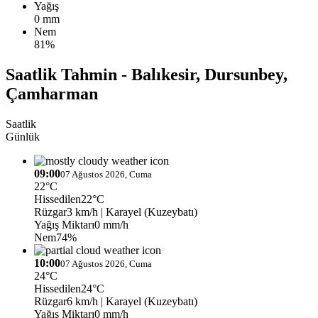
Yağış
0 mm
Nem
81%
Saatlik Tahmin - Balıkesir, Dursunbey,
Çamharman
Saatlik
Günlük
09:00
07 Ağustos 2026, Cuma
22°C
Hissedilen
22°C
Rüzgar
3 km/h
| Karayel (Kuzeybatı)
Yağış Miktarı
0 mm/h
Nem
74%
10:00
07 Ağustos 2026, Cuma
24°C
Hissedilen
24°C
Rüzgar
6 km/h
| Karayel (Kuzeybatı)
Yağış Miktarı
0 mm/h