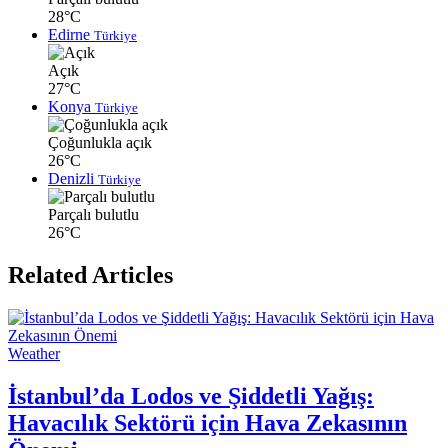
28°C
Edirne
Türkiye
Açık
27°C
Konya
Türkiye
Çoğunlukla açık
26°C
Denizli
Türkiye
Parçalı bulutlu
26°C
Related Articles
Weather
İstanbul’da Lodos ve Şiddetli Yağış:
Havacılık Sektörü için Hava Zekasının