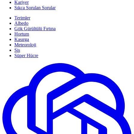
Kariyer
Sıkça Sorulan Sorular
Terimler
Albedo
Gök Gürültülü Fırtına
Hortum
Kasırga
Meteoroloji
Sis
Süper Hücre