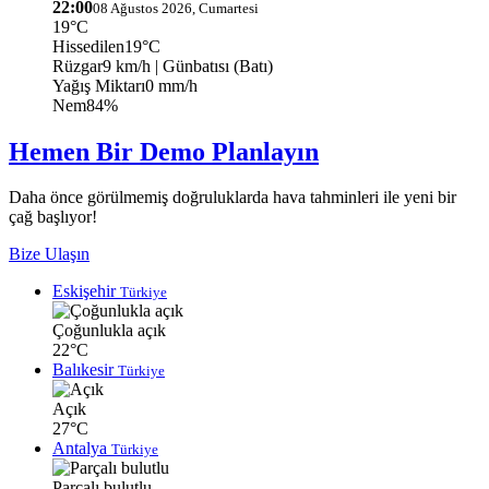
22:00
08 Ağustos 2026, Cumartesi
19°C
Hissedilen
19°C
Rüzgar
9 km/h
| Günbatısı (Batı)
Yağış Miktarı
0 mm/h
Nem
84%
Hemen Bir Demo Planlayın
Daha önce görülmemiş doğruluklarda hava tahminleri ile yeni bir
çağ başlıyor!
Bize Ulaşın
Eskişehir
Türkiye
Çoğunlukla açık
22°C
Balıkesir
Türkiye
Açık
27°C
Antalya
Türkiye
Parçalı bulutlu