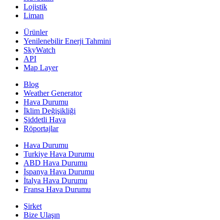
Lojistik
Liman
Ürünler
Yenilenebilir Enerji Tahmini
SkyWatch
API
Map Layer
Blog
Weather Generator
Hava Durumu
İklim Değişikliği
Şiddetli Hava
Röportajlar
Hava Durumu
Turkiye Hava Durumu
ABD Hava Durumu
İspanya Hava Durumu
İtalya Hava Durumu
Fransa Hava Durumu
Şirket
Bize Ulaşın