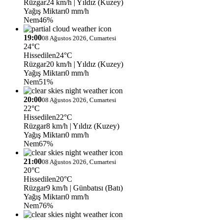
Rüzgar
24 km/h
| Yıldız (Kuzey)
Yağış Miktarı
0 mm/h
Nem
46%
19:00
08 Ağustos 2026, Cumartesi
24°C
Hissedilen
24°C
Rüzgar
20 km/h
| Yıldız (Kuzey)
Yağış Miktarı
0 mm/h
Nem
51%
20:00
08 Ağustos 2026, Cumartesi
22°C
Hissedilen
22°C
Rüzgar
8 km/h
| Yıldız (Kuzey)
Yağış Miktarı
0 mm/h
Nem
67%
21:00
08 Ağustos 2026, Cumartesi
20°C
Hissedilen
20°C
Rüzgar
9 km/h
| Günbatısı (Batı)
Yağış Miktarı
0 mm/h
Nem
76%