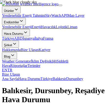
Ürünler
Yenilenebilir Enerji Tahmini
SkyWatch
API
Map Layer
Endüstriler
Yenilenebilir Enerji
Enerji
Havacılık
Lojistik
Liman
Hava Durumu
Türkiye
ABD
İspanya
İtalya
Fransa
Şirket
Hakkımızda
Bize Ulaşın
Kariyer
Blog
Weather Generator
İklim Değişikliği
Şiddetli
Hava
Röportajlar
Terimler
EN
TR
Bize Ulaşın
Ana Sayfa
Hava Durumu
Türkiye
Balıkesir
Dursunbey
Balıkesir, Dursunbey, Reşadiye
Hava Durumu