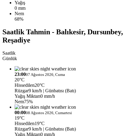
Yağış
0 mm
Nem
68%
Saatlik Tahmin - Balıkesir, Dursunbey,
Reşadiye
Saatlik
Günlük
23:00
07 Ağustos 2026, Cuma
20°C
Hissedilen
20°C
Rüzgar
9 km/h
| Günbatısı (Batı)
Yağış Miktarı
0 mm/h
Nem
75%
00:00
08 Ağustos 2026, Cumartesi
19°C
Hissedilen
19°C
Rüzgar
9 km/h
| Günbatısı (Batı)
Yağış Miktarı
0 mm/h