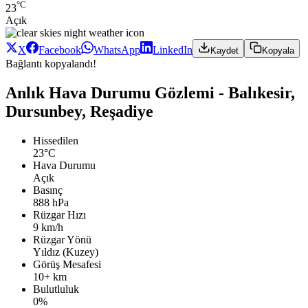
°C
23
Açık
X
Facebook
WhatsApp
LinkedIn
Kaydet
Kopyala
Bağlantı kopyalandı!
Anlık Hava Durumu Gözlemi - Balıkesir,
Dursunbey, Reşadiye
Hissedilen
23°C
Hava Durumu
Açık
Basınç
888 hPa
Rüzgar Hızı
9 km/h
Rüzgar Yönü
Yıldız (Kuzey)
Görüş Mesafesi
10+ km
Bulutluluk
0%