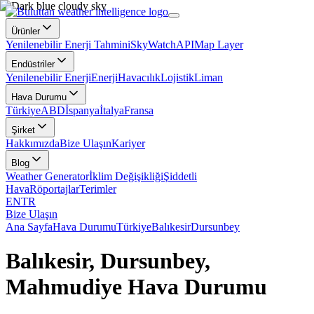
Ürünler
Yenilenebilir Enerji Tahmini
SkyWatch
API
Map Layer
Endüstriler
Yenilenebilir Enerji
Enerji
Havacılık
Lojistik
Liman
Hava Durumu
Türkiye
ABD
İspanya
İtalya
Fransa
Şirket
Hakkımızda
Bize Ulaşın
Kariyer
Blog
Weather Generator
İklim Değişikliği
Şiddetli
Hava
Röportajlar
Terimler
EN
TR
Bize Ulaşın
Ana Sayfa
Hava Durumu
Türkiye
Balıkesir
Dursunbey
Balıkesir, Dursunbey,
Mahmudiye Hava Durumu