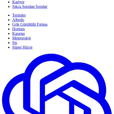
Kariyer
Sıkça Sorulan Sorular
Terimler
Albedo
Gök Gürültülü Fırtına
Hortum
Kasırga
Meteoroloji
Sis
Süper Hücre