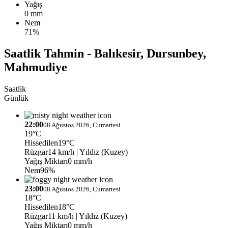
Yağış
0 mm
Nem
71%
Saatlik Tahmin - Balıkesir, Dursunbey,
Mahmudiye
Saatlik
Günlük
22:00
08 Ağustos 2026, Cumartesi
19°C
Hissedilen
19°C
Rüzgar
14 km/h
| Yıldız (Kuzey)
Yağış Miktarı
0 mm/h
Nem
96%
23:00
08 Ağustos 2026, Cumartesi
18°C
Hissedilen
18°C
Rüzgar
11 km/h
| Yıldız (Kuzey)
Yağış Miktarı
0 mm/h