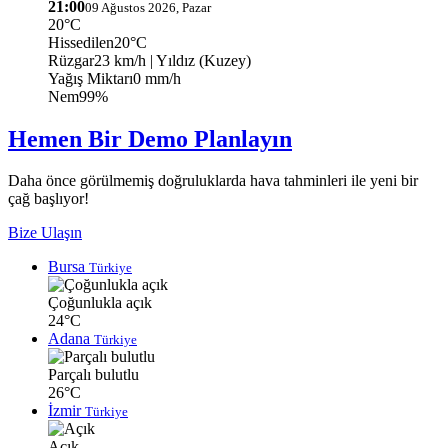
21:00
09 Ağustos 2026, Pazar
20°C
Hissedilen
20°C
Rüzgar
23 km/h
| Yıldız (Kuzey)
Yağış Miktarı
0 mm/h
Nem
99%
Hemen Bir Demo Planlayın
Daha önce görülmemiş doğruluklarda hava tahminleri ile yeni bir
çağ başlıyor!
Bize Ulaşın
Bursa
Türkiye
Çoğunlukla açık
24°C
Adana
Türkiye
Parçalı bulutlu
26°C
İzmir
Türkiye
Açık