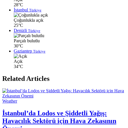
28°C
İstanbul
Türkiye
Çoğunlukla açık
25°C
Denizli
Türkiye
Parçalı bulutlu
30°C
Gaziantep
Türkiye
Açık
34°C
Related Articles
Weather
İstanbul’da Lodos ve Şiddetli Yağış:
Havacılık Sektörü için Hava Zekasının