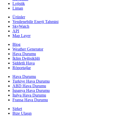
Lojistik
Liman
Ürünler
Yenilenebilir Enerji Tahmini
SkyWatch
API
Map Layer
Blog
Weather Generator
Hava Durumu
İklim Değişikliği
Şiddetli Hava
Röportajlar
Hava Durumu
Turkiye Hava Durumu
ABD Hava Durumu
İspanya Hava Durumu
İtalya Hava Durumu
Fransa Hava Durumu
Şirket
Bize Ulaşın