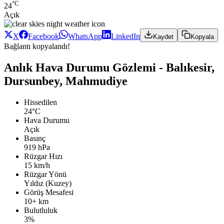
°C
24
Açık
X
Facebook
WhatsApp
LinkedIn
Kaydet
Kopyala
Bağlantı kopyalandı!
Anlık Hava Durumu Gözlemi - Balıkesir,
Dursunbey, Mahmudiye
Hissedilen
24°C
Hava Durumu
Açık
Basınç
919 hPa
Rüzgar Hızı
15 km/h
Rüzgar Yönü
Yıldız (Kuzey)
Görüş Mesafesi
10+ km
Bulutluluk
3%