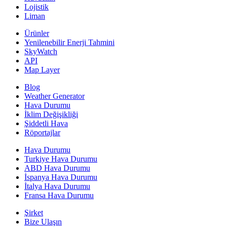
Lojistik
Liman
Ürünler
Yenilenebilir Enerji Tahmini
SkyWatch
API
Map Layer
Blog
Weather Generator
Hava Durumu
İklim Değişikliği
Şiddetli Hava
Röportajlar
Hava Durumu
Turkiye Hava Durumu
ABD Hava Durumu
İspanya Hava Durumu
İtalya Hava Durumu
Fransa Hava Durumu
Şirket
Bize Ulaşın