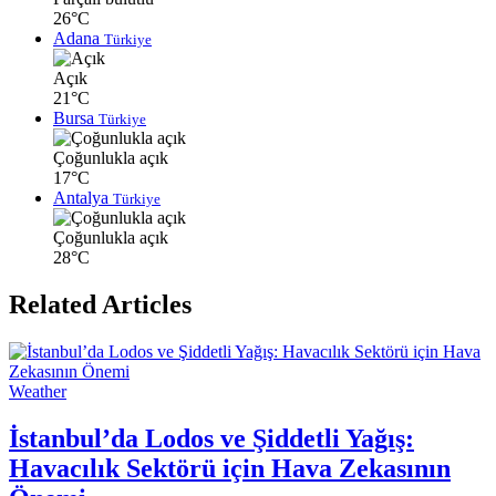
26°C
Adana
Türkiye
Açık
21°C
Bursa
Türkiye
Çoğunlukla açık
17°C
Antalya
Türkiye
Çoğunlukla açık
28°C
Related Articles
Weather
İstanbul’da Lodos ve Şiddetli Yağış:
Havacılık Sektörü için Hava Zekasının