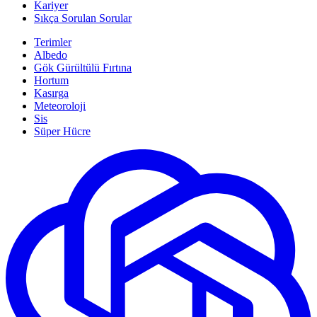
Kariyer
Sıkça Sorulan Sorular
Terimler
Albedo
Gök Gürültülü Fırtına
Hortum
Kasırga
Meteoroloji
Sis
Süper Hücre