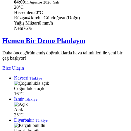
04:00
11 Ağustos 2026, Salı
20°C
Hissedilen
20°C
Rüzgar
4 km/h
| Gündoğusu (Doğu)
Yağış Miktarı
0 mm/h
Nem
76%
Hemen Bir Demo Planlayın
Daha önce görülmemiş doğruluklarda hava tahminleri ile yeni bir
çağ başlıyor!
Bize Ulaşın
Kayseri
Türkiye
Çoğunlukla açık
16°C
İzmir
Türkiye
Açık
25°C
Diyarbakır
Türkiye
Parçalı bulutlu