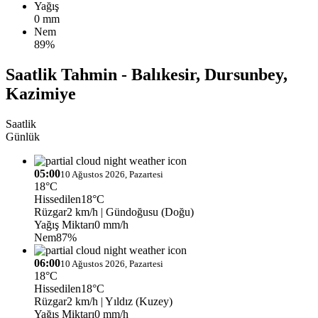
Yağış
0 mm
Nem
89%
Saatlik Tahmin - Balıkesir, Dursunbey,
Kazimiye
Saatlik
Günlük
05:00
10 Ağustos 2026, Pazartesi
18°C
Hissedilen
18°C
Rüzgar
2 km/h
| Gündoğusu (Doğu)
Yağış Miktarı
0 mm/h
Nem
87%
06:00
10 Ağustos 2026, Pazartesi
18°C
Hissedilen
18°C
Rüzgar
2 km/h
| Yıldız (Kuzey)
Yağış Miktarı
0 mm/h