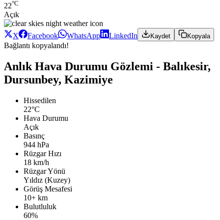
°C
22
Açık
X
Facebook
WhatsApp
LinkedIn
Kaydet
Kopyala
Bağlantı kopyalandı!
Anlık Hava Durumu Gözlemi - Balıkesir,
Dursunbey, Kazimiye
Hissedilen
22°C
Hava Durumu
Açık
Basınç
944 hPa
Rüzgar Hızı
18 km/h
Rüzgar Yönü
Yıldız (Kuzey)
Görüş Mesafesi
10+ km
Bulutluluk
60%