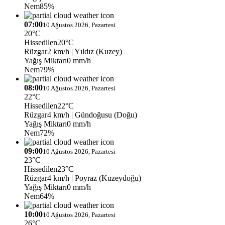
Nem
85%
07:00
10 Ağustos 2026, Pazartesi
20°C
Hissedilen
20°C
Rüzgar
2 km/h
| Yıldız (Kuzey)
Yağış Miktarı
0 mm/h
Nem
79%
08:00
10 Ağustos 2026, Pazartesi
22°C
Hissedilen
22°C
Rüzgar
4 km/h
| Gündoğusu (Doğu)
Yağış Miktarı
0 mm/h
Nem
72%
09:00
10 Ağustos 2026, Pazartesi
23°C
Hissedilen
23°C
Rüzgar
4 km/h
| Poyraz (Kuzeydoğu)
Yağış Miktarı
0 mm/h
Nem
64%
10:00
10 Ağustos 2026, Pazartesi
26°C