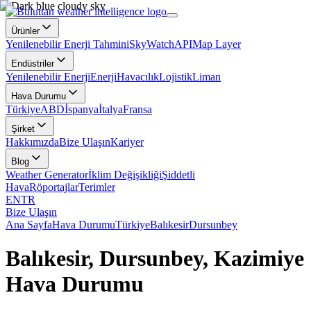
Ürünler
Yenilenebilir Enerji Tahmini
SkyWatch
API
Map Layer
Endüstriler
Yenilenebilir Enerji
Enerji
Havacılık
Lojistik
Liman
Hava Durumu
Türkiye
ABD
İspanya
İtalya
Fransa
Şirket
Hakkımızda
Bize Ulaşın
Kariyer
Blog
Weather Generator
İklim Değişikliği
Şiddetli
Hava
Röportajlar
Terimler
EN
TR
Bize Ulaşın
Ana Sayfa
Hava Durumu
Türkiye
Balıkesir
Dursunbey
Balıkesir, Dursunbey, Kazimiye
Hava Durumu