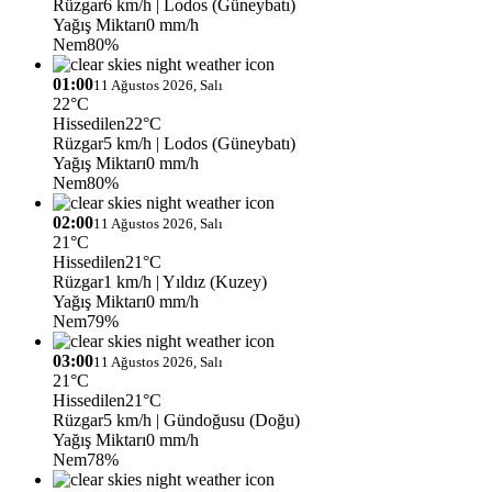
Rüzgar
6 km/h
| Lodos (Güneybatı)
Yağış Miktarı
0 mm/h
Nem
80%
01:00
11 Ağustos 2026, Salı
22°C
Hissedilen
22°C
Rüzgar
5 km/h
| Lodos (Güneybatı)
Yağış Miktarı
0 mm/h
Nem
80%
02:00
11 Ağustos 2026, Salı
21°C
Hissedilen
21°C
Rüzgar
1 km/h
| Yıldız (Kuzey)
Yağış Miktarı
0 mm/h
Nem
79%
03:00
11 Ağustos 2026, Salı
21°C
Hissedilen
21°C
Rüzgar
5 km/h
| Gündoğusu (Doğu)
Yağış Miktarı
0 mm/h
Nem
78%