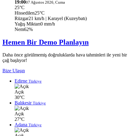
19:00
07 Ağustos 2026, Cuma
25°C
Hissedilen
25°C
Rüzgar
21 km/h
| Karayel (Kuzeybatı)
Yağış Miktarı
0 mm/h
Nem
62%
Hemen Bir Demo Planlayın
Daha önce görülmemiş doğruluklarda hava tahminleri ile yeni bir
çağ başlıyor!
Bize Ulaşın
Edirne
Türkiye
Açık
30°C
Balıkesir
Türkiye
Açık
27°C
Adana
Türkiye
Açık