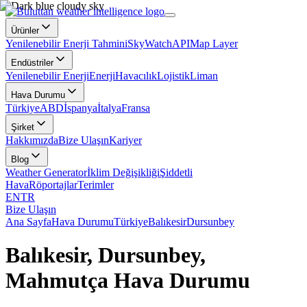
Ürünler
Yenilenebilir Enerji Tahmini
SkyWatch
API
Map Layer
Endüstriler
Yenilenebilir Enerji
Enerji
Havacılık
Lojistik
Liman
Hava Durumu
Türkiye
ABD
İspanya
İtalya
Fransa
Şirket
Hakkımızda
Bize Ulaşın
Kariyer
Blog
Weather Generator
İklim Değişikliği
Şiddetli
Hava
Röportajlar
Terimler
EN
TR
Bize Ulaşın
Ana Sayfa
Hava Durumu
Türkiye
Balıkesir
Dursunbey
Balıkesir, Dursunbey,
Mahmutça Hava Durumu