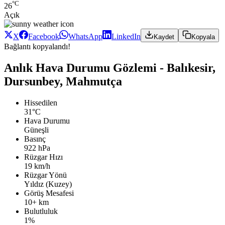
°C
26
Açık
X
Facebook
WhatsApp
LinkedIn
Kaydet
Kopyala
Bağlantı kopyalandı!
Anlık Hava Durumu Gözlemi - Balıkesir,
Dursunbey, Mahmutça
Hissedilen
31°C
Hava Durumu
Güneşli
Basınç
922 hPa
Rüzgar Hızı
19 km/h
Rüzgar Yönü
Yıldız (Kuzey)
Görüş Mesafesi
10+ km
Bulutluluk
1%