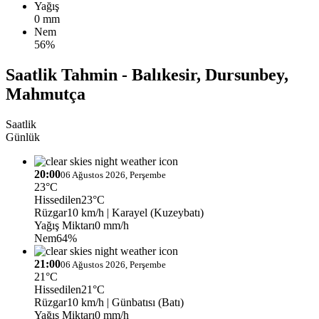
Yağış
0 mm
Nem
56%
Saatlik Tahmin - Balıkesir, Dursunbey,
Mahmutça
Saatlik
Günlük
20:00
06 Ağustos 2026, Perşembe
23°C
Hissedilen
23°C
Rüzgar
10 km/h
| Karayel (Kuzeybatı)
Yağış Miktarı
0 mm/h
Nem
64%
21:00
06 Ağustos 2026, Perşembe
21°C
Hissedilen
21°C
Rüzgar
10 km/h
| Günbatısı (Batı)
Yağış Miktarı
0 mm/h