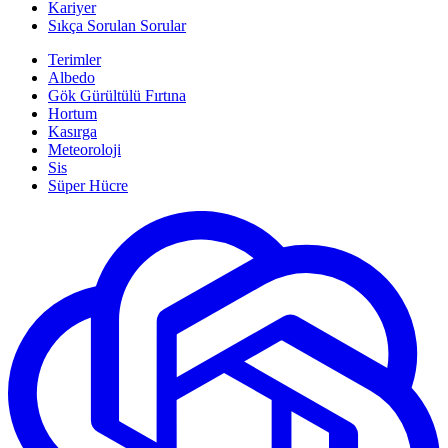
Kariyer
Sıkça Sorulan Sorular
Terimler
Albedo
Gök Gürültülü Fırtına
Hortum
Kasırga
Meteoroloji
Sis
Süper Hücre