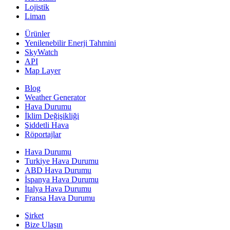
Lojistik
Liman
Ürünler
Yenilenebilir Enerji Tahmini
SkyWatch
API
Map Layer
Blog
Weather Generator
Hava Durumu
İklim Değişikliği
Şiddetli Hava
Röportajlar
Hava Durumu
Turkiye Hava Durumu
ABD Hava Durumu
İspanya Hava Durumu
İtalya Hava Durumu
Fransa Hava Durumu
Şirket
Bize Ulaşın