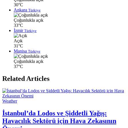
30°C
Ankara
Türkiye
Çoğunlukla açık
33°C
İzmir
Türkiye
Açık
31°C
Manisa
Türkiye
Çoğunlukla açık
37°C
Related Articles
Weather
İstanbul’da Lodos ve Şiddetli Yağış:
Havacılık Sektörü için Hava Zekasının