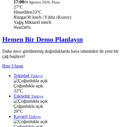
17:00
09 Ağustos 2026, Pazar
27°C
Hissedilen
33°C
Rüzgar
30 km/h
| Yıldız (Kuzey)
Yağış Miktarı
0 mm/h
Nem
56%
Hemen Bir Demo Planlayın
Daha önce görülmemiş doğruluklarda hava tahminleri ile yeni bir
çağ başlıyor!
Bize Ulaşın
Tekirdağ
Türkiye
Çoğunlukla açık
32°C
Eskişehir
Türkiye
Çoğunlukla açık
29°C
Kayseri
Türkiye
Çoğunlukla açık