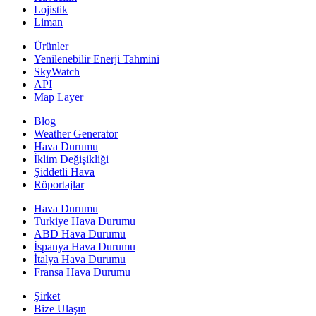
Lojistik
Liman
Ürünler
Yenilenebilir Enerji Tahmini
SkyWatch
API
Map Layer
Blog
Weather Generator
Hava Durumu
İklim Değişikliği
Şiddetli Hava
Röportajlar
Hava Durumu
Turkiye Hava Durumu
ABD Hava Durumu
İspanya Hava Durumu
İtalya Hava Durumu
Fransa Hava Durumu
Şirket
Bize Ulaşın