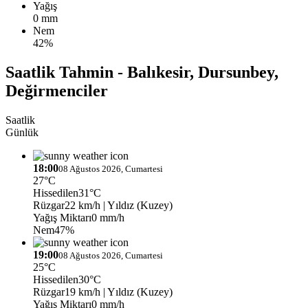
Yağış
0 mm
Nem
42%
Saatlik Tahmin - Balıkesir, Dursunbey,
Değirmenciler
Saatlik
Günlük
18:00
08 Ağustos 2026, Cumartesi
27°C
Hissedilen
31°C
Rüzgar
22 km/h
| Yıldız (Kuzey)
Yağış Miktarı
0 mm/h
Nem
47%
19:00
08 Ağustos 2026, Cumartesi
25°C
Hissedilen
30°C
Rüzgar
19 km/h
| Yıldız (Kuzey)
Yağış Miktarı
0 mm/h