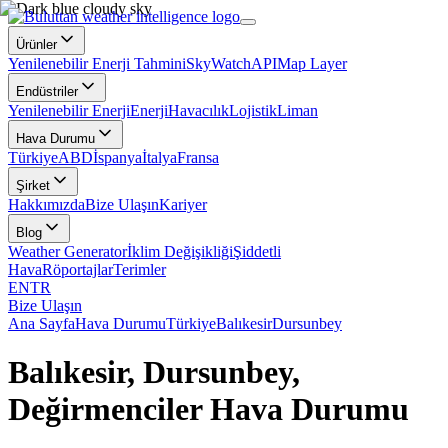
Ürünler
Yenilenebilir Enerji Tahmini
SkyWatch
API
Map Layer
Endüstriler
Yenilenebilir Enerji
Enerji
Havacılık
Lojistik
Liman
Hava Durumu
Türkiye
ABD
İspanya
İtalya
Fransa
Şirket
Hakkımızda
Bize Ulaşın
Kariyer
Blog
Weather Generator
İklim Değişikliği
Şiddetli
Hava
Röportajlar
Terimler
EN
TR
Bize Ulaşın
Ana Sayfa
Hava Durumu
Türkiye
Balıkesir
Dursunbey
Balıkesir, Dursunbey,
Değirmenciler Hava Durumu