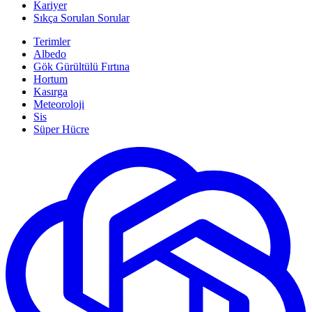
Kariyer
Sıkça Sorulan Sorular
Terimler
Albedo
Gök Gürültülü Fırtına
Hortum
Kasırga
Meteoroloji
Sis
Süper Hücre