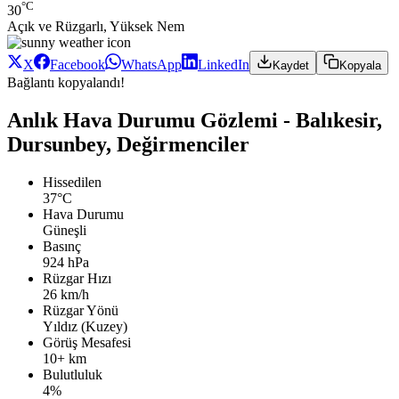
°C
30
Açık ve Rüzgarlı, Yüksek Nem
X
Facebook
WhatsApp
LinkedIn
Kaydet
Kopyala
Bağlantı kopyalandı!
Anlık Hava Durumu Gözlemi - Balıkesir,
Dursunbey, Değirmenciler
Hissedilen
37°C
Hava Durumu
Güneşli
Basınç
924 hPa
Rüzgar Hızı
26 km/h
Rüzgar Yönü
Yıldız (Kuzey)
Görüş Mesafesi
10+ km
Bulutluluk
4%