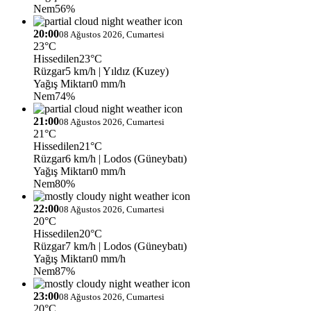
Nem
56%
20:00
08 Ağustos 2026, Cumartesi
23°C
Hissedilen
23°C
Rüzgar
5 km/h
| Yıldız (Kuzey)
Yağış Miktarı
0 mm/h
Nem
74%
21:00
08 Ağustos 2026, Cumartesi
21°C
Hissedilen
21°C
Rüzgar
6 km/h
| Lodos (Güneybatı)
Yağış Miktarı
0 mm/h
Nem
80%
22:00
08 Ağustos 2026, Cumartesi
20°C
Hissedilen
20°C
Rüzgar
7 km/h
| Lodos (Güneybatı)
Yağış Miktarı
0 mm/h
Nem
87%
23:00
08 Ağustos 2026, Cumartesi
20°C