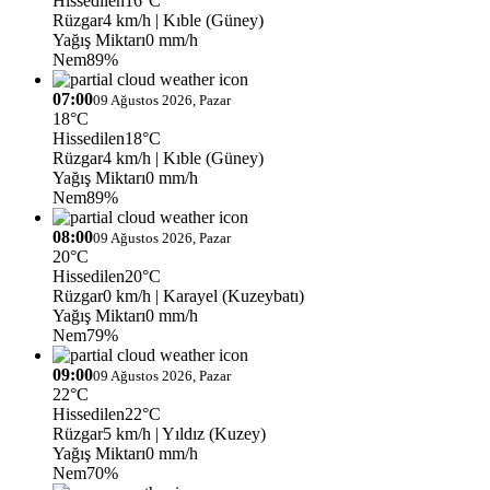
Hissedilen
16°C
Rüzgar
4 km/h
| Kıble (Güney)
Yağış Miktarı
0 mm/h
Nem
89%
07:00
09 Ağustos 2026, Pazar
18°C
Hissedilen
18°C
Rüzgar
4 km/h
| Kıble (Güney)
Yağış Miktarı
0 mm/h
Nem
89%
08:00
09 Ağustos 2026, Pazar
20°C
Hissedilen
20°C
Rüzgar
0 km/h
| Karayel (Kuzeybatı)
Yağış Miktarı
0 mm/h
Nem
79%
09:00
09 Ağustos 2026, Pazar
22°C
Hissedilen
22°C
Rüzgar
5 km/h
| Yıldız (Kuzey)
Yağış Miktarı
0 mm/h
Nem
70%