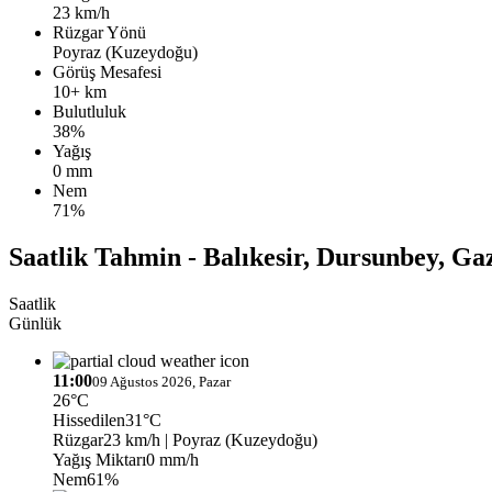
23 km/h
Rüzgar Yönü
Poyraz (Kuzeydoğu)
Görüş Mesafesi
10+ km
Bulutluluk
38%
Yağış
0 mm
Nem
71%
Saatlik Tahmin - Balıkesir, Dursunbey, Gaz
Saatlik
Günlük
11:00
09 Ağustos 2026, Pazar
26°C
Hissedilen
31°C
Rüzgar
23 km/h
| Poyraz (Kuzeydoğu)
Yağış Miktarı
0 mm/h
Nem
61%