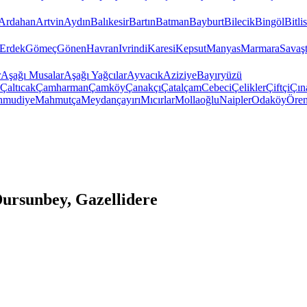
Ardahan
Artvin
Aydın
Balıkesir
Bartın
Batman
Bayburt
Bilecik
Bingöl
Bitlis
Erdek
Gömeç
Gönen
Havran
Ivrindi
Karesi
Kepsut
Manyas
Marmara
Savaş
r
Aşağı Musalar
Aşağı Yağcılar
Ayvacık
Aziziye
Bayıryüzü
Çaltıcak
Çamharman
Çamköy
Çanakçı
Çatalçam
Cebeci
Çelikler
Çiftçi
Çın
hmudiye
Mahmutça
Meydançayırı
Mıcırlar
Mollaoğlu
Naipler
Odaköy
Öre
ursunbey, Gazellidere