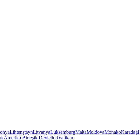
tonya
Lihtenştayn
Litvanya
Lüksemburg
Malta
Moldova
Monako
Karadağ
ık
Amerika Birleşik Devletleri
Vatikan