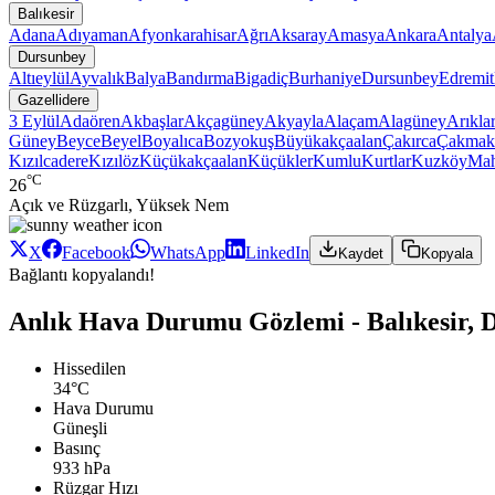
Balıkesir
Adana
Adıyaman
Afyonkarahisar
Ağrı
Aksaray
Amasya
Ankara
Antalya
Dursunbey
Altıeylül
Ayvalık
Balya
Bandırma
Bigadiç
Burhaniye
Dursunbey
Edremit
Gazellidere
3 Eylül
Adaören
Akbaşlar
Akçagüney
Akyayla
Alaçam
Alagüney
Arıkla
Güney
Beyce
Beyel
Boyalıca
Bozyokuş
Büyükakçaalan
Çakırca
Çakmak
Kızılcadere
Kızılöz
Küçükakçaalan
Küçükler
Kumlu
Kurtlar
Kuzköy
Ma
°C
26
Açık ve Rüzgarlı, Yüksek Nem
X
Facebook
WhatsApp
LinkedIn
Kaydet
Kopyala
Bağlantı kopyalandı!
Anlık Hava Durumu Gözlemi - Balıkesir, D
Hissedilen
34°C
Hava Durumu
Güneşli
Basınç
933 hPa
Rüzgar Hızı