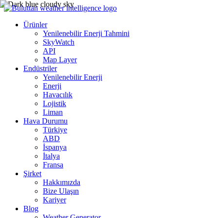
Ürünler
Yenilenebilir Enerji Tahmini
SkyWatch
API
Map Layer
Endüstriler
Yenilenebilir Enerji
Enerji
Havacılık
Lojistik
Liman
Hava Durumu
Türkiye
ABD
İspanya
İtalya
Fransa
Şirket
Hakkımızda
Bize Ulaşın
Kariyer
Blog
Weather Generator