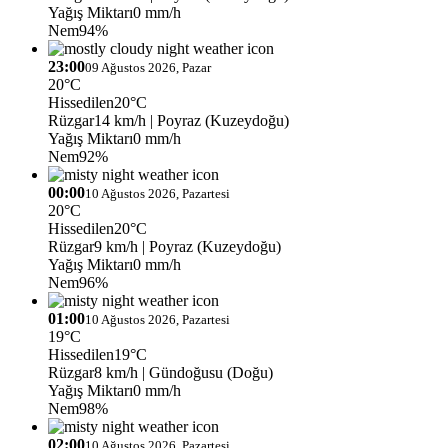
Yağış Miktarı
0 mm/h
Nem
94%
23:00
09 Ağustos 2026, Pazar
20°C
Hissedilen
20°C
Rüzgar
14 km/h
| Poyraz (Kuzeydoğu)
Yağış Miktarı
0 mm/h
Nem
92%
00:00
10 Ağustos 2026, Pazartesi
20°C
Hissedilen
20°C
Rüzgar
9 km/h
| Poyraz (Kuzeydoğu)
Yağış Miktarı
0 mm/h
Nem
96%
01:00
10 Ağustos 2026, Pazartesi
19°C
Hissedilen
19°C
Rüzgar
8 km/h
| Gündoğusu (Doğu)
Yağış Miktarı
0 mm/h
Nem
98%
02:00
10 Ağustos 2026, Pazartesi