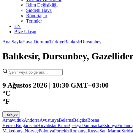
İklim Değişikliği
Şiddetli Hava
Röportajlar
Terimler
EN
Bize Ulaşın
Ana Sayfa
Hava Durumu
Türkiye
Balıkesir
Dursunbey
Balıkesir, Dursunbey, Gazelli
9 Ağustos 2026 | 10:30 GMT+03:00
°C
°F
Türkiye
Arnavutluk
Andorra
Avusturya
Belarus
Belçika
Bosna
Hersek
Bulgaristan
Hırvatistan
Kıbrıs
Çekya
Danimarka
Estonya
Finland
Makedonya
Norveç
Polonya
Portekiz
Romanya
Rusya
San Marino
Sırbis