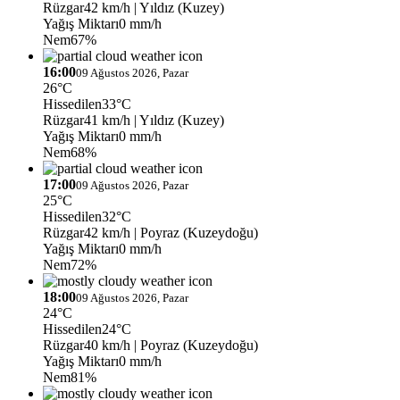
Rüzgar
42 km/h
| Yıldız (Kuzey)
Yağış Miktarı
0 mm/h
Nem
67%
16:00
09 Ağustos 2026, Pazar
26°C
Hissedilen
33°C
Rüzgar
41 km/h
| Yıldız (Kuzey)
Yağış Miktarı
0 mm/h
Nem
68%
17:00
09 Ağustos 2026, Pazar
25°C
Hissedilen
32°C
Rüzgar
42 km/h
| Poyraz (Kuzeydoğu)
Yağış Miktarı
0 mm/h
Nem
72%
18:00
09 Ağustos 2026, Pazar
24°C
Hissedilen
24°C
Rüzgar
40 km/h
| Poyraz (Kuzeydoğu)
Yağış Miktarı
0 mm/h
Nem
81%