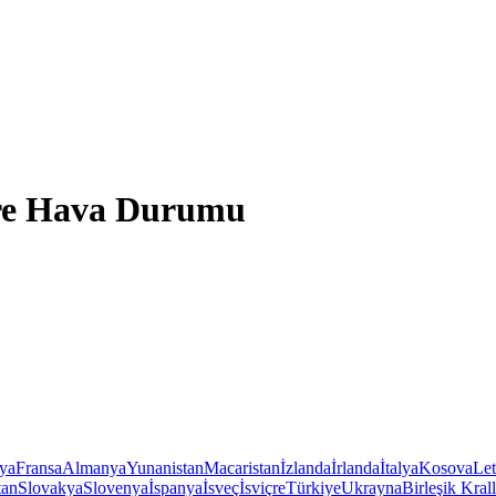
dere Hava Durumu
iya
Fransa
Almanya
Yunanistan
Macaristan
İzlanda
İrlanda
İtalya
Kosova
Le
tan
Slovakya
Slovenya
İspanya
İsveç
İsviçre
Türkiye
Ukrayna
Birleşik Krall