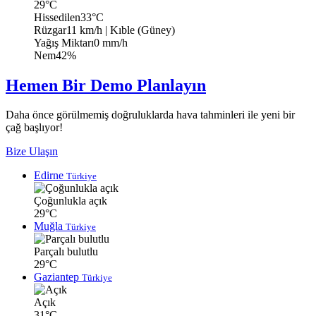
29°C
Hissedilen
33°C
Rüzgar
11 km/h
| Kıble (Güney)
Yağış Miktarı
0 mm/h
Nem
42%
Hemen Bir Demo Planlayın
Daha önce görülmemiş doğruluklarda hava tahminleri ile yeni bir
çağ başlıyor!
Bize Ulaşın
Edirne
Türkiye
Çoğunlukla açık
29°C
Muğla
Türkiye
Parçalı bulutlu
29°C
Gaziantep
Türkiye
Açık
31°C