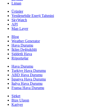
Liman
Ürünler
Yenilenebilir Enerji Tahmini
SkyWatch
API
Map Layer
Blog
Weather Generator
Hava Durumu
İklim Değişikliği
Şiddetli Hava
Röportajlar
Hava Durumu
Turkiye Hava Durumu
ABD Hava Durumu
İspanya Hava Durumu
İtalya Hava Durumu
Fransa Hava Durumu
Şirket
Bize Ulaşın
Kariyer