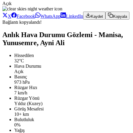
Açık
X
Facebook
WhatsApp
LinkedIn
Kaydet
Kopyala
Bağlantı kopyalandı!
Anlık Hava Durumu Gözlemi - Manisa,
Yunusemre, Ayni Ali
Hissedilen
32°C
Hava Durumu
Açık
Basınç
973 hPa
Rüzgar Hızı
7 km/h
Rüzgar Yönü
Yıldız (Kuzey)
Görüş Mesafesi
10+ km
Bulutluluk
0%
Yağış