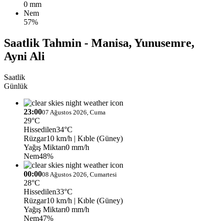
0 mm
Nem
57%
Saatlik Tahmin - Manisa, Yunusemre,
Ayni Ali
Saatlik
Günlük
23:00
07 Ağustos 2026, Cuma
29°C
Hissedilen
34°C
Rüzgar
10 km/h
| Kıble (Güney)
Yağış Miktarı
0 mm/h
Nem
48%
00:00
08 Ağustos 2026, Cumartesi
28°C
Hissedilen
33°C
Rüzgar
10 km/h
| Kıble (Güney)
Yağış Miktarı
0 mm/h
Nem
47%