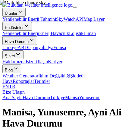
Ürünler
Yenilenebilir Enerji Tahmini
SkyWatch
API
Map Layer
Endüstriler
Yenilenebilir Enerji
Enerji
Havacılık
Lojistik
Liman
Hava Durumu
Türkiye
ABD
İspanya
İtalya
Fransa
Şirket
Hakkımızda
Bize Ulaşın
Kariyer
Blog
Weather Generator
İklim Değişikliği
Şiddetli
Hava
Röportajlar
Terimler
EN
TR
Bize Ulaşın
Ana Sayfa
Hava Durumu
Türkiye
Manisa
Yunusemre
Manisa, Yunusemre, Ayni Ali
Hava Durumu