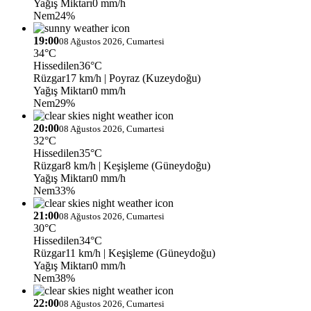
Yağış Miktarı
0 mm/h
Nem
24%
19:00
08 Ağustos 2026, Cumartesi
34°C
Hissedilen
36°C
Rüzgar
17 km/h
| Poyraz (Kuzeydoğu)
Yağış Miktarı
0 mm/h
Nem
29%
20:00
08 Ağustos 2026, Cumartesi
32°C
Hissedilen
35°C
Rüzgar
8 km/h
| Keşişleme (Güneydoğu)
Yağış Miktarı
0 mm/h
Nem
33%
21:00
08 Ağustos 2026, Cumartesi
30°C
Hissedilen
34°C
Rüzgar
11 km/h
| Keşişleme (Güneydoğu)
Yağış Miktarı
0 mm/h
Nem
38%
22:00
08 Ağustos 2026, Cumartesi