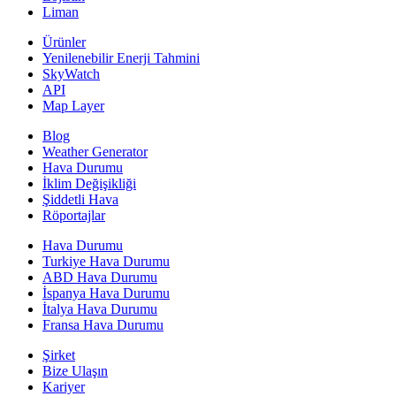
Liman
Ürünler
Yenilenebilir Enerji Tahmini
SkyWatch
API
Map Layer
Blog
Weather Generator
Hava Durumu
İklim Değişikliği
Şiddetli Hava
Röportajlar
Hava Durumu
Turkiye Hava Durumu
ABD Hava Durumu
İspanya Hava Durumu
İtalya Hava Durumu
Fransa Hava Durumu
Şirket
Bize Ulaşın
Kariyer