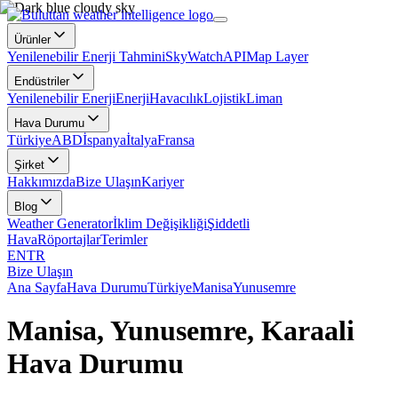
Ürünler
Yenilenebilir Enerji Tahmini
SkyWatch
API
Map Layer
Endüstriler
Yenilenebilir Enerji
Enerji
Havacılık
Lojistik
Liman
Hava Durumu
Türkiye
ABD
İspanya
İtalya
Fransa
Şirket
Hakkımızda
Bize Ulaşın
Kariyer
Blog
Weather Generator
İklim Değişikliği
Şiddetli
Hava
Röportajlar
Terimler
EN
TR
Bize Ulaşın
Ana Sayfa
Hava Durumu
Türkiye
Manisa
Yunusemre
Manisa, Yunusemre, Karaali
Hava Durumu