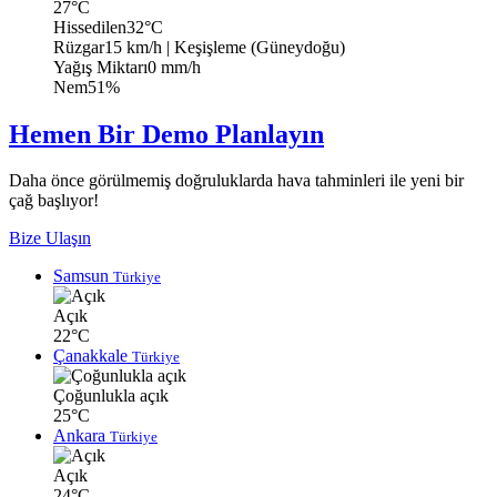
27°C
Hissedilen
32°C
Rüzgar
15 km/h
| Keşişleme (Güneydoğu)
Yağış Miktarı
0 mm/h
Nem
51%
Hemen Bir Demo Planlayın
Daha önce görülmemiş doğruluklarda hava tahminleri ile yeni bir
çağ başlıyor!
Bize Ulaşın
Samsun
Türkiye
Açık
22°C
Çanakkale
Türkiye
Çoğunlukla açık
25°C
Ankara
Türkiye
Açık
24°C