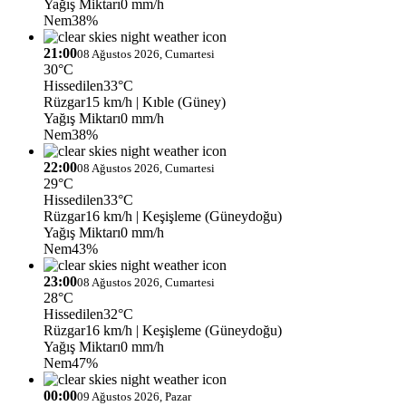
Yağış Miktarı
0 mm/h
Nem
38%
21:00
08 Ağustos 2026, Cumartesi
30°C
Hissedilen
33°C
Rüzgar
15 km/h
| Kıble (Güney)
Yağış Miktarı
0 mm/h
Nem
38%
22:00
08 Ağustos 2026, Cumartesi
29°C
Hissedilen
33°C
Rüzgar
16 km/h
| Keşişleme (Güneydoğu)
Yağış Miktarı
0 mm/h
Nem
43%
23:00
08 Ağustos 2026, Cumartesi
28°C
Hissedilen
32°C
Rüzgar
16 km/h
| Keşişleme (Güneydoğu)
Yağış Miktarı
0 mm/h
Nem
47%
00:00
09 Ağustos 2026, Pazar