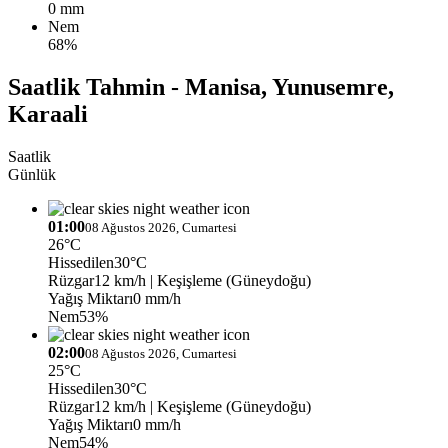
0 mm
Nem
68%
Saatlik Tahmin - Manisa, Yunusemre,
Karaali
Saatlik
Günlük
01:00
08 Ağustos 2026, Cumartesi
26°C
Hissedilen
30°C
Rüzgar
12 km/h
| Keşişleme (Güneydoğu)
Yağış Miktarı
0 mm/h
Nem
53%
02:00
08 Ağustos 2026, Cumartesi
25°C
Hissedilen
30°C
Rüzgar
12 km/h
| Keşişleme (Güneydoğu)
Yağış Miktarı
0 mm/h
Nem
54%