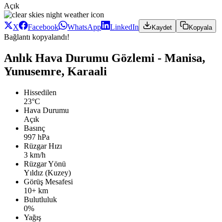
Açık
X
Facebook
WhatsApp
LinkedIn
Kaydet
Kopyala
Bağlantı kopyalandı!
Anlık Hava Durumu Gözlemi - Manisa,
Yunusemre, Karaali
Hissedilen
23°C
Hava Durumu
Açık
Basınç
997 hPa
Rüzgar Hızı
3 km/h
Rüzgar Yönü
Yıldız (Kuzey)
Görüş Mesafesi
10+ km
Bulutluluk
0%
Yağış