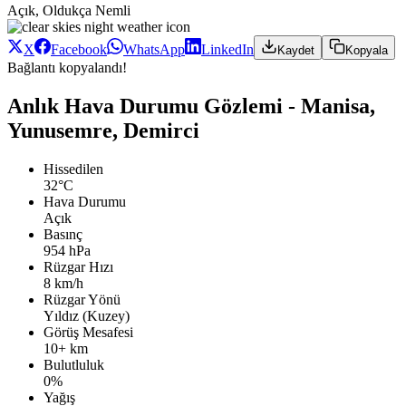
Açık, Oldukça Nemli
X
Facebook
WhatsApp
LinkedIn
Kaydet
Kopyala
Bağlantı kopyalandı!
Anlık Hava Durumu Gözlemi - Manisa,
Yunusemre, Demirci
Hissedilen
32°C
Hava Durumu
Açık
Basınç
954 hPa
Rüzgar Hızı
8 km/h
Rüzgar Yönü
Yıldız (Kuzey)
Görüş Mesafesi
10+ km
Bulutluluk
0%
Yağış