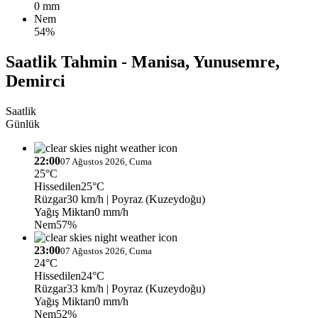
0 mm
Nem
54%
Saatlik Tahmin - Manisa, Yunusemre,
Demirci
Saatlik
Günlük
22:00
07 Ağustos 2026, Cuma
25°C
Hissedilen
25°C
Rüzgar
30 km/h
| Poyraz (Kuzeydoğu)
Yağış Miktarı
0 mm/h
Nem
57%
23:00
07 Ağustos 2026, Cuma
24°C
Hissedilen
24°C
Rüzgar
33 km/h
| Poyraz (Kuzeydoğu)
Yağış Miktarı
0 mm/h
Nem
52%