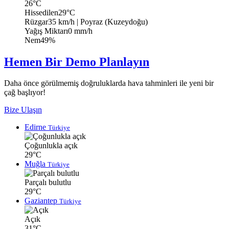
26°C
Hissedilen
29°C
Rüzgar
35 km/h
| Poyraz (Kuzeydoğu)
Yağış Miktarı
0 mm/h
Nem
49%
Hemen Bir Demo Planlayın
Daha önce görülmemiş doğruluklarda hava tahminleri ile yeni bir
çağ başlıyor!
Bize Ulaşın
Edirne
Türkiye
Çoğunlukla açık
29°C
Muğla
Türkiye
Parçalı bulutlu
29°C
Gaziantep
Türkiye
Açık
31°C