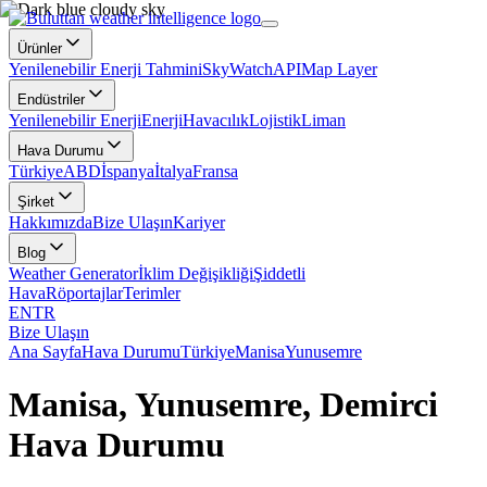
Ürünler
Yenilenebilir Enerji Tahmini
SkyWatch
API
Map Layer
Endüstriler
Yenilenebilir Enerji
Enerji
Havacılık
Lojistik
Liman
Hava Durumu
Türkiye
ABD
İspanya
İtalya
Fransa
Şirket
Hakkımızda
Bize Ulaşın
Kariyer
Blog
Weather Generator
İklim Değişikliği
Şiddetli
Hava
Röportajlar
Terimler
EN
TR
Bize Ulaşın
Ana Sayfa
Hava Durumu
Türkiye
Manisa
Yunusemre
Manisa, Yunusemre, Demirci
Hava Durumu