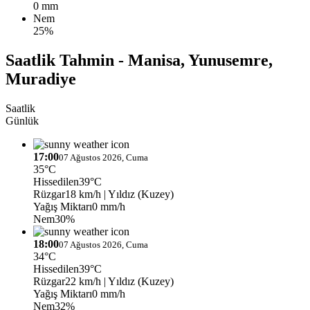
0 mm
Nem
25%
Saatlik Tahmin - Manisa, Yunusemre,
Muradiye
Saatlik
Günlük
17:00
07 Ağustos 2026, Cuma
35°C
Hissedilen
39°C
Rüzgar
18 km/h
| Yıldız (Kuzey)
Yağış Miktarı
0 mm/h
Nem
30%
18:00
07 Ağustos 2026, Cuma
34°C
Hissedilen
39°C
Rüzgar
22 km/h
| Yıldız (Kuzey)
Yağış Miktarı
0 mm/h
Nem
32%