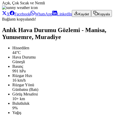
Açık, Çok Sıcak ve Nemli
X
Facebook
WhatsApp
LinkedIn
Kaydet
Kopyala
Bağlantı kopyalandı!
Anlık Hava Durumu Gözlemi - Manisa,
Yunusemre, Muradiye
Hissedilen
44°C
Hava Durumu
Güneşli
Basınç
991 hPa
Rüzgar Hızı
16 km/h
Rüzgar Yönü
Günbatısı (Batı)
Görüş Mesafesi
10+ km
Bulutluluk
9%
Yağış