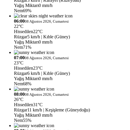
Rüzgar
3 km/h
| Karayel (Kuzeybatı)
Yağış Miktarı
0 mm/h
Nem
69%
06:00
08 Ağustos 2026, Cumartesi
22°C
Hissedilen
22°C
Rüzgar
5 km/h
| Kıble (Güney)
Yağış Miktarı
0 mm/h
Nem
71%
07:00
08 Ağustos 2026, Cumartesi
23°C
Hissedilen
23°C
Rüzgar
6 km/h
| Kıble (Güney)
Yağış Miktarı
0 mm/h
Nem
68%
08:00
08 Ağustos 2026, Cumartesi
26°C
Hissedilen
31°C
Rüzgar
11 km/h
| Keşişleme (Güneydoğu)
Yağış Miktarı
0 mm/h
Nem
55%