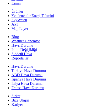
Liman
Ürünler
Yenilenebilir Enerji Tahmini
SkyWatch
API
Map Layer
Blog
Weather Generator
Hava Durumu
İklim Değişikliği
Şiddetli Hava
Röportajlar
Hava Durumu
Turkiye Hava Durumu
ABD Hava Durumu
İspanya Hava Durumu
İtalya Hava Durumu
Fransa Hava Durumu
Şirket
Bize Ulaşın
Kariyer