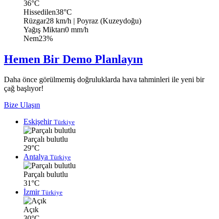
36°C
Hissedilen
38°C
Rüzgar
28 km/h
| Poyraz (Kuzeydoğu)
Yağış Miktarı
0 mm/h
Nem
23%
Hemen Bir Demo Planlayın
Daha önce görülmemiş doğruluklarda hava tahminleri ile yeni bir
çağ başlıyor!
Bize Ulaşın
Eskişehir
Türkiye
Parçalı bulutlu
29°C
Antalya
Türkiye
Parçalı bulutlu
31°C
İzmir
Türkiye
Açık
30°C