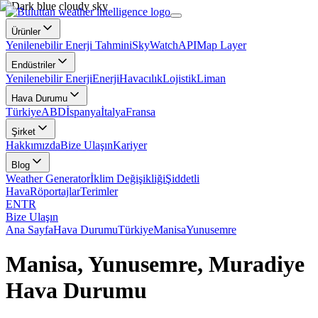
Ürünler
Yenilenebilir Enerji Tahmini
SkyWatch
API
Map Layer
Endüstriler
Yenilenebilir Enerji
Enerji
Havacılık
Lojistik
Liman
Hava Durumu
Türkiye
ABD
İspanya
İtalya
Fransa
Şirket
Hakkımızda
Bize Ulaşın
Kariyer
Blog
Weather Generator
İklim Değişikliği
Şiddetli
Hava
Röportajlar
Terimler
EN
TR
Bize Ulaşın
Ana Sayfa
Hava Durumu
Türkiye
Manisa
Yunusemre
Manisa, Yunusemre, Muradiye
Hava Durumu