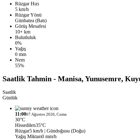
Rüzgar Hızı
5 km/h
Rüzgar Yönü
Günbatısı (Batı)
Görüş Mesafesi
10+ km
Bulutluluk
0%
Yağış
0 mm
Nem
55%
Saatlik Tahmin - Manisa, Yunusemre, Kuy
Saatlik
Günlük
11:00
07 Ağustos 2026, Cuma
30°C
Hissedilen
35°C
Rüzgar
5 km/h
| Gündoğusu (Doğu)
Yağış Miktarı
0 mm/h