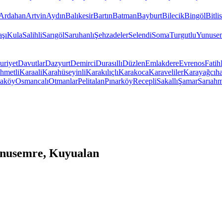
Ardahan
Artvin
Aydın
Balıkesir
Bartın
Batman
Bayburt
Bilecik
Bingöl
Bitlis
şı
Kula
Salihli
Sarıgöl
Saruhanlı
Şehzadeler
Selendi
Soma
Turgutlu
Yunuse
riyet
Davutlar
Dazyurt
Demirci
Durasıllı
Düzlen
Emlakdere
Evrenos
Fatih
hmetli
Karaali
Karahüseyinli
Karakılıçlı
Karakoca
Karaveliler
Karayağcıha
taköy
Osmancalı
Otmanlar
Pelitalan
Pınarköy
Recepli
Sakallı
Şamar
Sarıahm
unusemre, Kuyualan