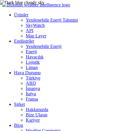
Ürünler
Yenilenebilir Enerji Tahmini
SkyWatch
API
Map Layer
Endüstriler
Yenilenebilir Enerji
Enerji
Havacılık
Lojistik
Liman
Hava Durumu
Türkiye
ABD
İspanya
İtalya
Fransa
Şirket
Hakkımızda
Bize Ulaşın
Kariyer
Blog
Weather Generator