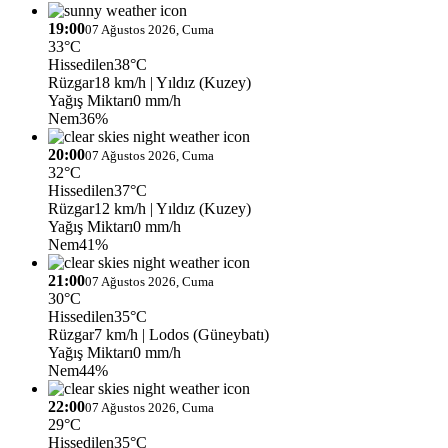
19:00
07 Ağustos 2026, Cuma
33°C
Hissedilen
38°C
Rüzgar
18 km/h
| Yıldız (Kuzey)
Yağış Miktarı
0 mm/h
Nem
36%
20:00
07 Ağustos 2026, Cuma
32°C
Hissedilen
37°C
Rüzgar
12 km/h
| Yıldız (Kuzey)
Yağış Miktarı
0 mm/h
Nem
41%
21:00
07 Ağustos 2026, Cuma
30°C
Hissedilen
35°C
Rüzgar
7 km/h
| Lodos (Güneybatı)
Yağış Miktarı
0 mm/h
Nem
44%
22:00
07 Ağustos 2026, Cuma
29°C
Hissedilen
35°C