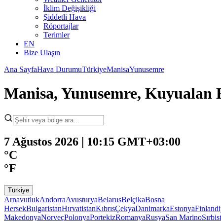
İklim Değişikliği
Şiddetli Hava
Röportajlar
Terimler
EN
Bize Ulaşın
Ana Sayfa
Hava Durumu
Türkiye
Manisa
Yunusemre
Manisa, Yunusemre, Kuyualan
7 Ağustos 2026 | 10:15 GMT+03:00
°C
°F
Türkiye
Arnavutluk
Andorra
Avusturya
Belarus
Belçika
Bosna
Hersek
Bulgaristan
Hırvatistan
Kıbrıs
Çekya
Danimarka
Estonya
Finland
Makedonya
Norveç
Polonya
Portekiz
Romanya
Rusya
San Marino
Sırbis