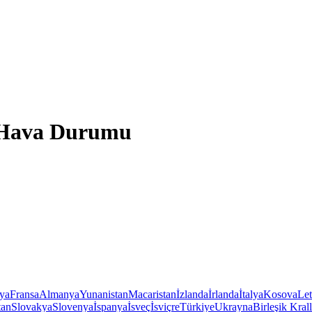
 Hava Durumu
iya
Fransa
Almanya
Yunanistan
Macaristan
İzlanda
İrlanda
İtalya
Kosova
Le
tan
Slovakya
Slovenya
İspanya
İsveç
İsviçre
Türkiye
Ukrayna
Birleşik Krall