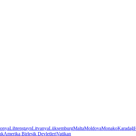
tonya
Lihtenştayn
Litvanya
Lüksemburg
Malta
Moldova
Monako
Karadağ
ık
Amerika Birleşik Devletleri
Vatikan