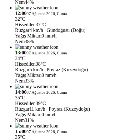
Nem
44%
12:00
07 Ağustos 2026, Cuma
32°C
Hissedilen
37°C
Rüzgar
4 km/h
| Gündoğusu (Doğu)
Yağış Miktarı
0 mm/h
Nem
38%
13:00
07 Ağustos 2026, Cuma
34°C
Hissedilen
38°C
Rüzgar
5 km/h
| Poyraz (Kuzeydoğu)
Yağış Miktarı
0 mm/h
Nem
33%
14:00
07 Ağustos 2026, Cuma
35°C
Hissedilen
39°C
Rüzgar
11 km/h
| Poyraz (Kuzeydoğu)
Yağış Miktarı
0 mm/h
Nem
31%
15:00
07 Ağustos 2026, Cuma
35°C