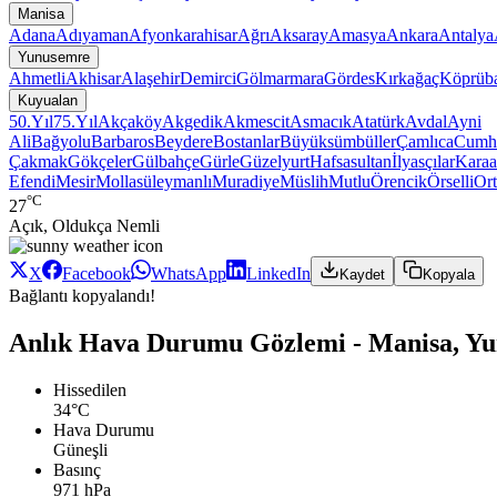
Manisa
Adana
Adıyaman
Afyonkarahisar
Ağrı
Aksaray
Amasya
Ankara
Antalya
Yunusemre
Ahmetli
Akhisar
Alaşehir
Demirci
Gölmarmara
Gördes
Kırkağaç
Köprüba
Kuyualan
50.Yıl
75.Yıl
Akçaköy
Akgedik
Akmescit
Asmacık
Atatürk
Avdal
Ayni
Ali
Bağyolu
Barbaros
Beydere
Bostanlar
Büyüksümbüller
Çamlıca
Cumhu
Çakmak
Gökçeler
Gülbahçe
Gürle
Güzelyurt
Hafsasultan
İlyasçılar
Karaa
Efendi
Mesir
Mollasüleymanlı
Muradiye
Müslih
Mutlu
Örencik
Örselli
Or
°C
27
Açık, Oldukça Nemli
X
Facebook
WhatsApp
LinkedIn
Kaydet
Kopyala
Bağlantı kopyalandı!
Anlık Hava Durumu Gözlemi - Manisa, Y
Hissedilen
34°C
Hava Durumu
Güneşli
Basınç
971 hPa