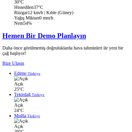
30°C
Hissedilen
37°C
Rüzgar
12 km/h
| Kıble (Güney)
Yağış Miktarı
0 mm/h
Nem
54%
Hemen Bir Demo Planlayın
Daha önce görülmemiş doğruluklarda hava tahminleri ile yeni bir
çağ başlıyor!
Bize Ulaşın
Edirne
Türkiye
Açık
25°C
Tekirdağ
Türkiye
Açık
24°C
Muğla
Türkiye
Açık
29°C