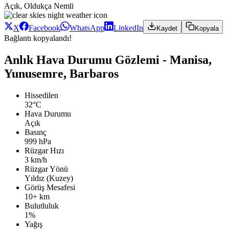
Açık, Oldukça Nemli
X
Facebook
WhatsApp
LinkedIn
Kaydet
Kopyala
Bağlantı kopyalandı!
Anlık Hava Durumu Gözlemi - Manisa,
Yunusemre, Barbaros
Hissedilen
32°C
Hava Durumu
Açık
Basınç
999 hPa
Rüzgar Hızı
3 km/h
Rüzgar Yönü
Yıldız (Kuzey)
Görüş Mesafesi
10+ km
Bulutluluk
1%
Yağış