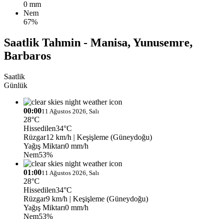
0 mm
Nem
67%
Saatlik Tahmin - Manisa, Yunusemre,
Barbaros
Saatlik
Günlük
00:00
11 Ağustos 2026, Salı
28°C
Hissedilen
34°C
Rüzgar
12 km/h
| Keşişleme (Güneydoğu)
Yağış Miktarı
0 mm/h
Nem
53%
01:00
11 Ağustos 2026, Salı
28°C
Hissedilen
34°C
Rüzgar
9 km/h
| Keşişleme (Güneydoğu)
Yağış Miktarı
0 mm/h
Nem
53%