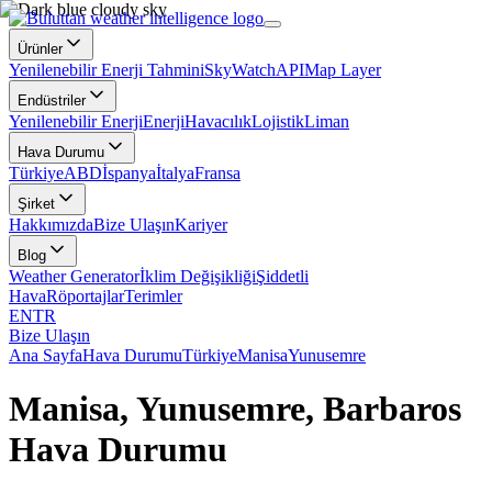
Ürünler
Yenilenebilir Enerji Tahmini
SkyWatch
API
Map Layer
Endüstriler
Yenilenebilir Enerji
Enerji
Havacılık
Lojistik
Liman
Hava Durumu
Türkiye
ABD
İspanya
İtalya
Fransa
Şirket
Hakkımızda
Bize Ulaşın
Kariyer
Blog
Weather Generator
İklim Değişikliği
Şiddetli
Hava
Röportajlar
Terimler
EN
TR
Bize Ulaşın
Ana Sayfa
Hava Durumu
Türkiye
Manisa
Yunusemre
Manisa, Yunusemre, Barbaros
Hava Durumu