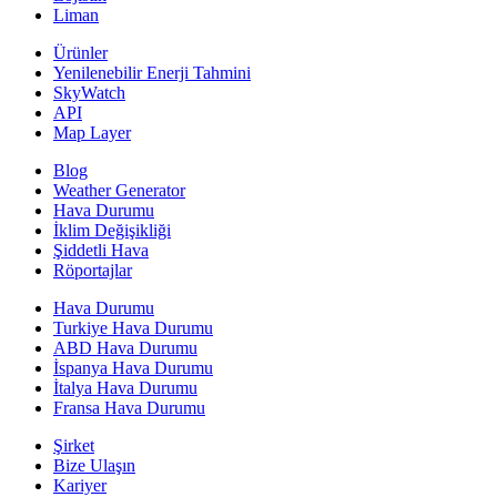
Liman
Ürünler
Yenilenebilir Enerji Tahmini
SkyWatch
API
Map Layer
Blog
Weather Generator
Hava Durumu
İklim Değişikliği
Şiddetli Hava
Röportajlar
Hava Durumu
Turkiye Hava Durumu
ABD Hava Durumu
İspanya Hava Durumu
İtalya Hava Durumu
Fransa Hava Durumu
Şirket
Bize Ulaşın
Kariyer