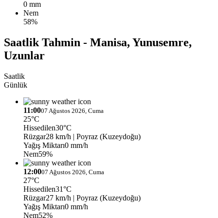
0 mm
Nem
58%
Saatlik Tahmin - Manisa, Yunusemre,
Uzunlar
Saatlik
Günlük
11:00
07 Ağustos 2026, Cuma
25°C
Hissedilen
30°C
Rüzgar
28 km/h
| Poyraz (Kuzeydoğu)
Yağış Miktarı
0 mm/h
Nem
59%
12:00
07 Ağustos 2026, Cuma
27°C
Hissedilen
31°C
Rüzgar
27 km/h
| Poyraz (Kuzeydoğu)
Yağış Miktarı
0 mm/h
Nem
52%