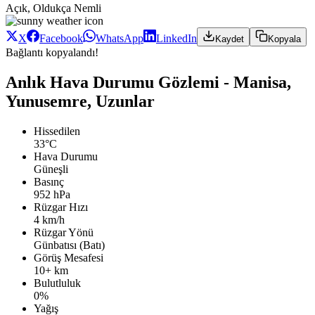
Açık, Oldukça Nemli
X
Facebook
WhatsApp
LinkedIn
Kaydet
Kopyala
Bağlantı kopyalandı!
Anlık Hava Durumu Gözlemi - Manisa,
Yunusemre, Uzunlar
Hissedilen
33°C
Hava Durumu
Güneşli
Basınç
952 hPa
Rüzgar Hızı
4 km/h
Rüzgar Yönü
Günbatısı (Batı)
Görüş Mesafesi
10+ km
Bulutluluk
0%
Yağış