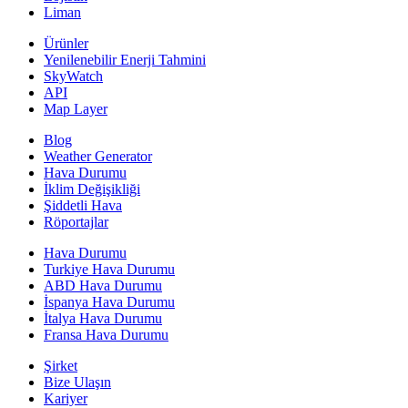
Liman
Ürünler
Yenilenebilir Enerji Tahmini
SkyWatch
API
Map Layer
Blog
Weather Generator
Hava Durumu
İklim Değişikliği
Şiddetli Hava
Röportajlar
Hava Durumu
Turkiye Hava Durumu
ABD Hava Durumu
İspanya Hava Durumu
İtalya Hava Durumu
Fransa Hava Durumu
Şirket
Bize Ulaşın
Kariyer