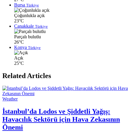
Bursa
Türkiye
Çoğunlukla açık
23°C
Çanakkale
Türkiye
Parçalı bulutlu
26°C
Konya
Türkiye
Açık
25°C
Related Articles
Weather
İstanbul’da Lodos ve Şiddetli Yağış:
Havacılık Sektörü için Hava Zekasının
Önemi