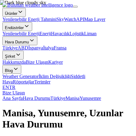
Ürünler
Yenilenebilir Enerji Tahmini
SkyWatch
API
Map Layer
Endüstriler
Yenilenebilir Enerji
Enerji
Havacılık
Lojistik
Liman
Hava Durumu
Türkiye
ABD
İspanya
İtalya
Fransa
Şirket
Hakkımızda
Bize Ulaşın
Kariyer
Blog
Weather Generator
İklim Değişikliği
Şiddetli
Hava
Röportajlar
Terimler
EN
TR
Bize Ulaşın
Ana Sayfa
Hava Durumu
Türkiye
Manisa
Yunusemre
Manisa, Yunusemre, Uzunlar
Hava Durumu