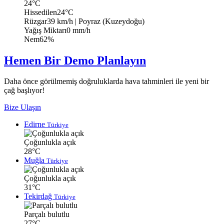
24°C
Hissedilen
24°C
Rüzgar
39 km/h
| Poyraz (Kuzeydoğu)
Yağış Miktarı
0 mm/h
Nem
62%
Hemen Bir Demo Planlayın
Daha önce görülmemiş doğruluklarda hava tahminleri ile yeni bir
çağ başlıyor!
Bize Ulaşın
Edirne
Türkiye
Çoğunlukla açık
28°C
Muğla
Türkiye
Çoğunlukla açık
31°C
Tekirdağ
Türkiye
Parçalı bulutlu
27°C