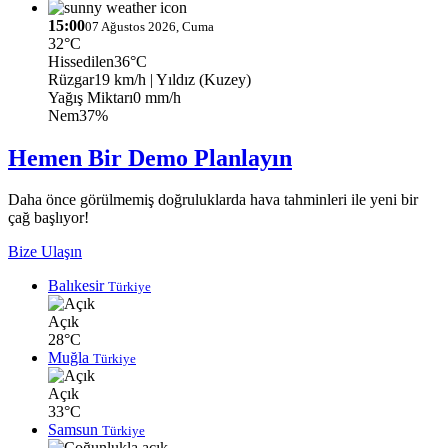
15:00
07 Ağustos 2026, Cuma
32°C
Hissedilen
36°C
Rüzgar
19 km/h
| Yıldız (Kuzey)
Yağış Miktarı
0 mm/h
Nem
37%
Hemen Bir Demo Planlayın
Daha önce görülmemiş doğruluklarda hava tahminleri ile yeni bir
çağ başlıyor!
Bize Ulaşın
Balıkesir
Türkiye
Açık
28°C
Muğla
Türkiye
Açık
33°C
Samsun
Türkiye