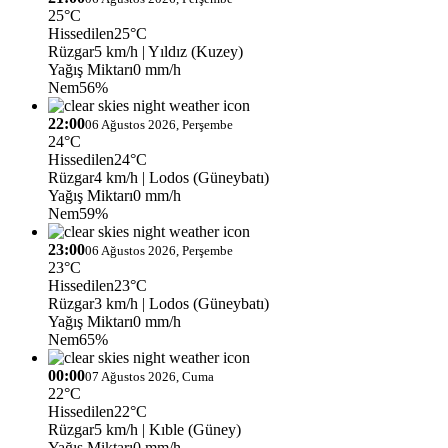
25°C
Hissedilen
25°C
Rüzgar
5 km/h
| Yıldız (Kuzey)
Yağış Miktarı
0 mm/h
Nem
56%
22:00
06 Ağustos 2026, Perşembe
24°C
Hissedilen
24°C
Rüzgar
4 km/h
| Lodos (Güneybatı)
Yağış Miktarı
0 mm/h
Nem
59%
23:00
06 Ağustos 2026, Perşembe
23°C
Hissedilen
23°C
Rüzgar
3 km/h
| Lodos (Güneybatı)
Yağış Miktarı
0 mm/h
Nem
65%
00:00
07 Ağustos 2026, Cuma
22°C
Hissedilen
22°C
Rüzgar
5 km/h
| Kıble (Güney)
Yağış Miktarı
0 mm/h