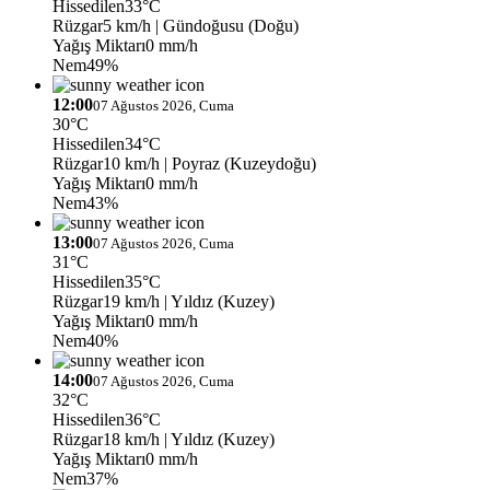
Hissedilen
33°C
Rüzgar
5 km/h
| Gündoğusu (Doğu)
Yağış Miktarı
0 mm/h
Nem
49%
12:00
07 Ağustos 2026, Cuma
30°C
Hissedilen
34°C
Rüzgar
10 km/h
| Poyraz (Kuzeydoğu)
Yağış Miktarı
0 mm/h
Nem
43%
13:00
07 Ağustos 2026, Cuma
31°C
Hissedilen
35°C
Rüzgar
19 km/h
| Yıldız (Kuzey)
Yağış Miktarı
0 mm/h
Nem
40%
14:00
07 Ağustos 2026, Cuma
32°C
Hissedilen
36°C
Rüzgar
18 km/h
| Yıldız (Kuzey)
Yağış Miktarı
0 mm/h
Nem
37%