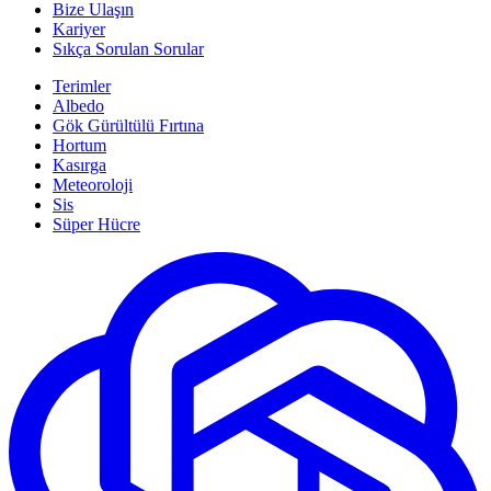
Bize Ulaşın
Kariyer
Sıkça Sorulan Sorular
Terimler
Albedo
Gök Gürültülü Fırtına
Hortum
Kasırga
Meteoroloji
Sis
Süper Hücre