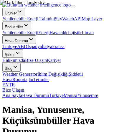
Ürünler
Yenilenebilir Enerji Tahmini
SkyWatch
API
Map Layer
Endüstriler
Yenilenebilir Enerji
Enerji
Havacılık
Lojistik
Liman
Hava Durumu
Türkiye
ABD
İspanya
İtalya
Fransa
Şirket
Hakkımızda
Bize Ulaşın
Kariyer
Blog
Weather Generator
İklim Değişikliği
Şiddetli
Hava
Röportajlar
Terimler
EN
TR
Bize Ulaşın
Ana Sayfa
Hava Durumu
Türkiye
Manisa
Yunusemre
Manisa, Yunusemre,
Küçüksümbüller Hava
Durumu