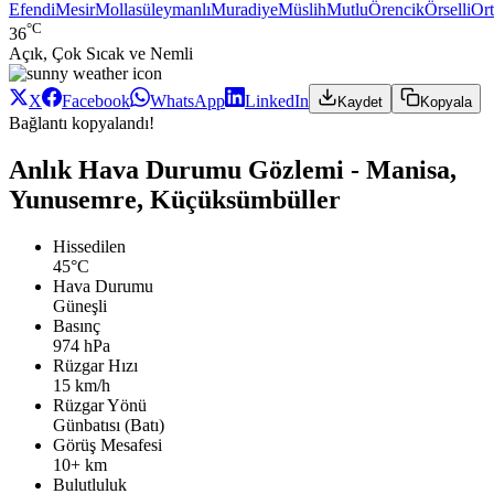
Efendi
Mesir
Mollasüleymanlı
Muradiye
Müslih
Mutlu
Örencik
Örselli
Or
°C
36
Açık, Çok Sıcak ve Nemli
X
Facebook
WhatsApp
LinkedIn
Kaydet
Kopyala
Bağlantı kopyalandı!
Anlık Hava Durumu Gözlemi - Manisa,
Yunusemre, Küçüksümbüller
Hissedilen
45°C
Hava Durumu
Güneşli
Basınç
974 hPa
Rüzgar Hızı
15 km/h
Rüzgar Yönü
Günbatısı (Batı)
Görüş Mesafesi
10+ km
Bulutluluk