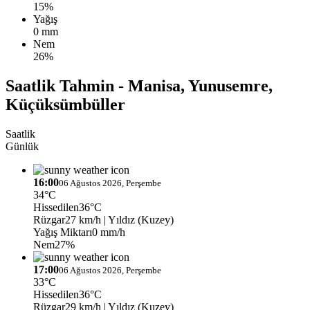
15%
Yağış
0 mm
Nem
26%
Saatlik Tahmin - Manisa, Yunusemre,
Küçüksümbüller
Saatlik
Günlük
16:00
06 Ağustos 2026, Perşembe
34°C
Hissedilen
36°C
Rüzgar
27 km/h
| Yıldız (Kuzey)
Yağış Miktarı
0 mm/h
Nem
27%
17:00
06 Ağustos 2026, Perşembe
33°C
Hissedilen
36°C
Rüzgar
29 km/h
| Yıldız (Kuzey)