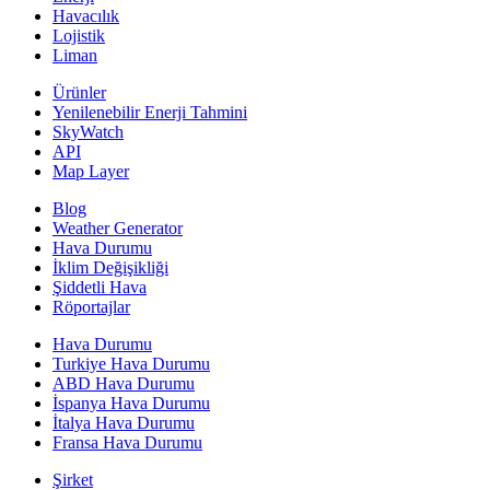
Havacılık
Lojistik
Liman
Ürünler
Yenilenebilir Enerji Tahmini
SkyWatch
API
Map Layer
Blog
Weather Generator
Hava Durumu
İklim Değişikliği
Şiddetli Hava
Röportajlar
Hava Durumu
Turkiye Hava Durumu
ABD Hava Durumu
İspanya Hava Durumu
İtalya Hava Durumu
Fransa Hava Durumu
Şirket