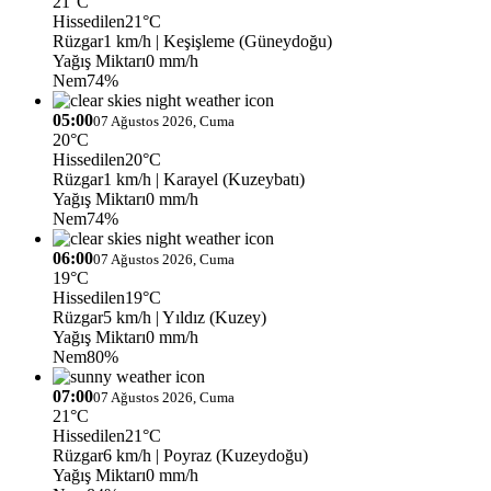
21°C
Hissedilen
21°C
Rüzgar
1 km/h
| Keşişleme (Güneydoğu)
Yağış Miktarı
0 mm/h
Nem
74%
05:00
07 Ağustos 2026, Cuma
20°C
Hissedilen
20°C
Rüzgar
1 km/h
| Karayel (Kuzeybatı)
Yağış Miktarı
0 mm/h
Nem
74%
06:00
07 Ağustos 2026, Cuma
19°C
Hissedilen
19°C
Rüzgar
5 km/h
| Yıldız (Kuzey)
Yağış Miktarı
0 mm/h
Nem
80%
07:00
07 Ağustos 2026, Cuma
21°C
Hissedilen
21°C
Rüzgar
6 km/h
| Poyraz (Kuzeydoğu)
Yağış Miktarı
0 mm/h