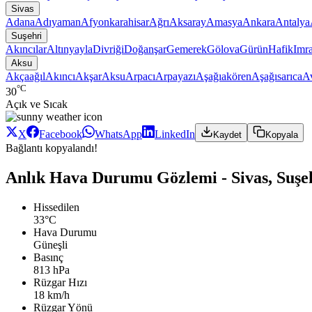
Sivas
Adana
Adıyaman
Afyonkarahisar
Ağrı
Aksaray
Amasya
Ankara
Antalya
Suşehri
Akıncılar
Altınyayla
Divriği
Doğanşar
Gemerek
Gölova
Gürün
Hafik
Imra
Aksu
Akçaağıl
Akıncı
Akşar
Aksu
Arpacı
Arpayazı
Aşağıakören
Aşağısarıca
A
°C
30
Açık ve Sıcak
X
Facebook
WhatsApp
LinkedIn
Kaydet
Kopyala
Bağlantı kopyalandı!
Anlık Hava Durumu Gözlemi - Sivas, Suşe
Hissedilen
33°C
Hava Durumu
Güneşli
Basınç
813 hPa
Rüzgar Hızı
18 km/h
Rüzgar Yönü