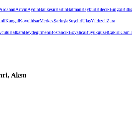
Ardahan
Artvin
Aydın
Balıkesir
Bartın
Batman
Bayburt
Bilecik
Bingöl
Bitlis
nli
Kangal
Koyulhisar
Merkez
Şarkışla
Suşehri
Ulaş
Yıldızeli
Zara
vculu
Balkara
Beydeğirmeni
Bostancık
Boyalıca
Büyükgüzel
Çakırlı
Camil
hri, Aksu