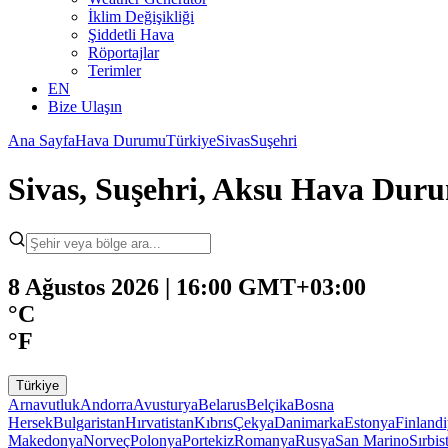
İklim Değişikliği
Şiddetli Hava
Röportajlar
Terimler
EN
Bize Ulaşın
Ana Sayfa
Hava Durumu
Türkiye
Sivas
Suşehri
Sivas, Suşehri, Aksu Hava Dur
8 Ağustos 2026 | 16:00 GMT+03:00
°C
°F
Türkiye
Arnavutluk
Andorra
Avusturya
Belarus
Belçika
Bosna
Hersek
Bulgaristan
Hırvatistan
Kıbrıs
Çekya
Danimarka
Estonya
Finland
Makedonya
Norveç
Polonya
Portekiz
Romanya
Rusya
San Marino
Sırbis