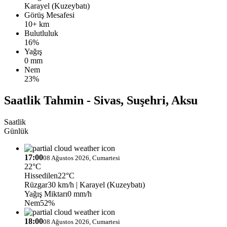
Karayel (Kuzeybatı)
Görüş Mesafesi
10+ km
Bulutluluk
16%
Yağış
0 mm
Nem
23%
Saatlik Tahmin - Sivas, Suşehri, Aksu
Saatlik
Günlük
17:00
08 Ağustos 2026, Cumartesi
22°C
Hissedilen
22°C
Rüzgar
30 km/h
| Karayel (Kuzeybatı)
Yağış Miktarı
0 mm/h
Nem
52%
18:00
08 Ağustos 2026, Cumartesi