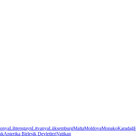
tonya
Lihtenştayn
Litvanya
Lüksemburg
Malta
Moldova
Monako
Karadağ
ık
Amerika Birleşik Devletleri
Vatikan