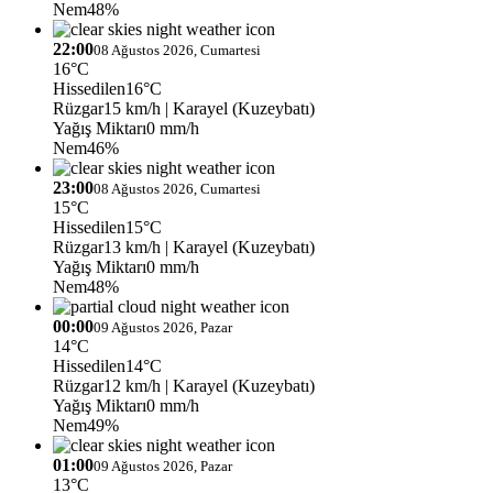
Nem
48%
22:00
08 Ağustos 2026, Cumartesi
16°C
Hissedilen
16°C
Rüzgar
15 km/h
| Karayel (Kuzeybatı)
Yağış Miktarı
0 mm/h
Nem
46%
23:00
08 Ağustos 2026, Cumartesi
15°C
Hissedilen
15°C
Rüzgar
13 km/h
| Karayel (Kuzeybatı)
Yağış Miktarı
0 mm/h
Nem
48%
00:00
09 Ağustos 2026, Pazar
14°C
Hissedilen
14°C
Rüzgar
12 km/h
| Karayel (Kuzeybatı)
Yağış Miktarı
0 mm/h
Nem
49%
01:00
09 Ağustos 2026, Pazar
13°C