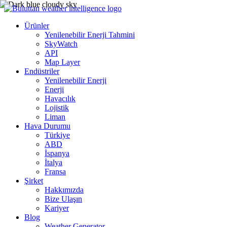
Ürünler
Yenilenebilir Enerji Tahmini
SkyWatch
API
Map Layer
Endüstriler
Yenilenebilir Enerji
Enerji
Havacılık
Lojistik
Liman
Hava Durumu
Türkiye
ABD
İspanya
İtalya
Fransa
Şirket
Hakkımızda
Bize Ulaşın
Kariyer
Blog
Weather Generator