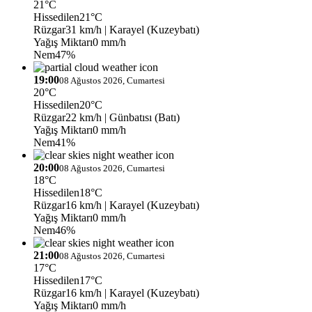
21°C
Hissedilen
21°C
Rüzgar
31 km/h
| Karayel (Kuzeybatı)
Yağış Miktarı
0 mm/h
Nem
47%
19:00
08 Ağustos 2026, Cumartesi
20°C
Hissedilen
20°C
Rüzgar
22 km/h
| Günbatısı (Batı)
Yağış Miktarı
0 mm/h
Nem
41%
20:00
08 Ağustos 2026, Cumartesi
18°C
Hissedilen
18°C
Rüzgar
16 km/h
| Karayel (Kuzeybatı)
Yağış Miktarı
0 mm/h
Nem
46%
21:00
08 Ağustos 2026, Cumartesi
17°C
Hissedilen
17°C
Rüzgar
16 km/h
| Karayel (Kuzeybatı)
Yağış Miktarı
0 mm/h