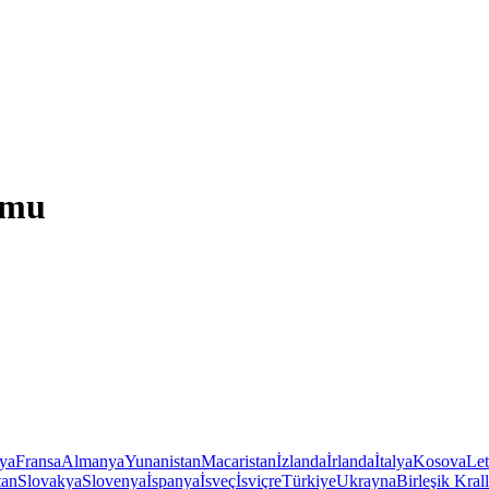
umu
iya
Fransa
Almanya
Yunanistan
Macaristan
İzlanda
İrlanda
İtalya
Kosova
Le
tan
Slovakya
Slovenya
İspanya
İsveç
İsviçre
Türkiye
Ukrayna
Birleşik Krall