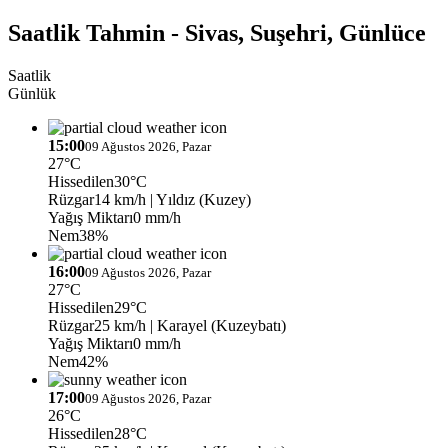
Saatlik Tahmin - Sivas, Suşehri, Günlüce
Saatlik
Günlük
15:00
09 Ağustos 2026, Pazar
27°C
Hissedilen
30°C
Rüzgar
14 km/h
| Yıldız (Kuzey)
Yağış Miktarı
0 mm/h
Nem
38%
16:00
09 Ağustos 2026, Pazar
27°C
Hissedilen
29°C
Rüzgar
25 km/h
| Karayel (Kuzeybatı)
Yağış Miktarı
0 mm/h
Nem
42%
17:00
09 Ağustos 2026, Pazar
26°C
Hissedilen
28°C