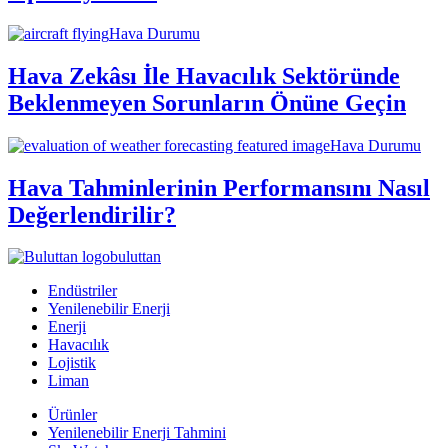
Hava Durumu
Hava Zekâsı İle Havacılık Sektöründe
Beklenmeyen Sorunların Önüne Geçin
Hava Durumu
Hava Tahminlerinin Performansını Nasıl
Değerlendirilir?
buluttan
Endüstriler
Yenilenebilir Enerji
Enerji
Havacılık
Lojistik
Liman
Ürünler
Yenilenebilir Enerji Tahmini