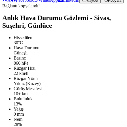
X
Facebook
WhatsApp
LinkedIn
Kaydet
Kopyala
Bağlantı kopyalandı!
Anlık Hava Durumu Gözlemi - Sivas,
Suşehri, Günlüce
Hissedilen
30°C
Hava Durumu
Güneşli
Basınç
866 hPa
Rüzgar Hızı
22 km/h
Rüzgar Yönü
Yıldız (Kuzey)
Görüş Mesafesi
10+ km
Bulutluluk
13%
Yağış
0 mm
Nem
28%