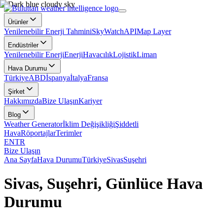
Ürünler
Yenilenebilir Enerji Tahmini
SkyWatch
API
Map Layer
Endüstriler
Yenilenebilir Enerji
Enerji
Havacılık
Lojistik
Liman
Hava Durumu
Türkiye
ABD
İspanya
İtalya
Fransa
Şirket
Hakkımızda
Bize Ulaşın
Kariyer
Blog
Weather Generator
İklim Değişikliği
Şiddetli
Hava
Röportajlar
Terimler
EN
TR
Bize Ulaşın
Ana Sayfa
Hava Durumu
Türkiye
Sivas
Suşehri
Sivas, Suşehri, Günlüce Hava
Durumu