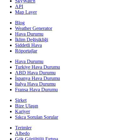
SkyWatch
API
Map Layer
Blog
Weather Generator
Hava Durumu
İklim Değişikliği
Şiddetli Hava
Röportajlar
Hava Durumu
Turkiye Hava Durumu
ABD Hava Durumu
İspanya Hava Durumu
İtalya Hava Durumu
Fransa Hava Durumu
Şirket
Bize Ulaşın
Kariyer
Sıkça Sorulan Sorular
Terimler
Albedo
Gök Gürültülü Fırtına