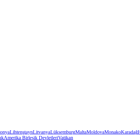
tonya
Lihtenştayn
Litvanya
Lüksemburg
Malta
Moldova
Monako
Karadağ
ık
Amerika Birleşik Devletleri
Vatikan