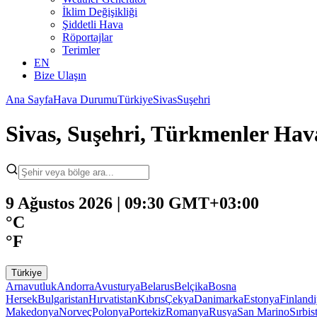
İklim Değişikliği
Şiddetli Hava
Röportajlar
Terimler
EN
Bize Ulaşın
Ana Sayfa
Hava Durumu
Türkiye
Sivas
Suşehri
Sivas, Suşehri, Türkmenler H
9 Ağustos 2026 | 09:30 GMT+03:00
°C
°F
Türkiye
Arnavutluk
Andorra
Avusturya
Belarus
Belçika
Bosna
Hersek
Bulgaristan
Hırvatistan
Kıbrıs
Çekya
Danimarka
Estonya
Finland
Makedonya
Norveç
Polonya
Portekiz
Romanya
Rusya
San Marino
Sırbis