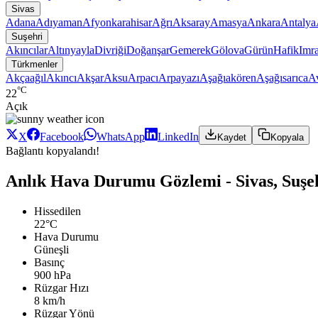
Sivas
Adana
Adıyaman
Afyonkarahisar
Ağrı
Aksaray
Amasya
Ankara
Antalya
Suşehri
Akıncılar
Altınyayla
Divriği
Doğanşar
Gemerek
Gölova
Gürün
Hafik
Imra
Türkmenler
Akçaağıl
Akıncı
Akşar
Aksu
Arpacı
Arpayazı
Aşağıakören
Aşağısarıca
A
°C
22
Açık
X
Facebook
WhatsApp
LinkedIn
Kaydet
Kopyala
Bağlantı kopyalandı!
Anlık Hava Durumu Gözlemi - Sivas, Suşe
Hissedilen
22°C
Hava Durumu
Güneşli
Basınç
900 hPa
Rüzgar Hızı
8 km/h
Rüzgar Yönü