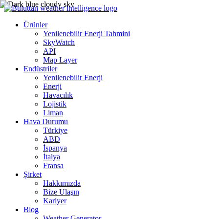
Ürünler
Yenilenebilir Enerji Tahmini
SkyWatch
API
Map Layer
Endüstriler
Yenilenebilir Enerji
Enerji
Havacılık
Lojistik
Liman
Hava Durumu
Türkiye
ABD
İspanya
İtalya
Fransa
Şirket
Hakkımızda
Bize Ulaşın
Kariyer
Blog
Weather Generator