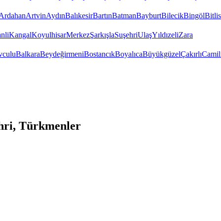
Ardahan
Artvin
Aydın
Balıkesir
Bartın
Batman
Bayburt
Bilecik
Bingöl
Bitlis
nli
Kangal
Koyulhisar
Merkez
Şarkışla
Suşehri
Ulaş
Yıldızeli
Zara
vculu
Balkara
Beydeğirmeni
Bostancık
Boyalıca
Büyükgüzel
Çakırlı
Camil
hri, Türkmenler