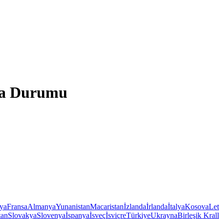
ava Durumu
iya
Fransa
Almanya
Yunanistan
Macaristan
İzlanda
İrlanda
İtalya
Kosova
Le
tan
Slovakya
Slovenya
İspanya
İsveç
İsviçre
Türkiye
Ukrayna
Birleşik Krall