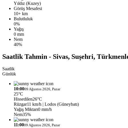
Yıldız (Kuzey)
Görüş Mesafesi
10+ km
Bulutluluk
0%
Yağış
0 mm
Nem
40%
Saatlik Tahmin - Sivas, Suşehri, Türkmenl
Saatlik
Günlük
10:00
09 Ağustos 2026, Pazar
25°C
Hissedilen
26°C
Rüzgar
11 km/h
| Lodos (Güneybatı)
Yağış Miktarı
0 mm/h
Nem
35%
11:00
09 Ağustos 2026, Pazar