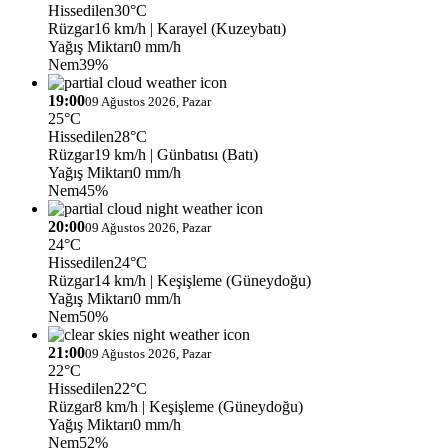
Hissedilen
30°C
Rüzgar
16 km/h
| Karayel (Kuzeybatı)
Yağış Miktarı
0 mm/h
Nem
39%
19:00
09 Ağustos 2026, Pazar
25°C
Hissedilen
28°C
Rüzgar
19 km/h
| Günbatısı (Batı)
Yağış Miktarı
0 mm/h
Nem
45%
20:00
09 Ağustos 2026, Pazar
24°C
Hissedilen
24°C
Rüzgar
14 km/h
| Keşişleme (Güneydoğu)
Yağış Miktarı
0 mm/h
Nem
50%
21:00
09 Ağustos 2026, Pazar
22°C
Hissedilen
22°C
Rüzgar
8 km/h
| Keşişleme (Güneydoğu)
Yağış Miktarı
0 mm/h
Nem
52%