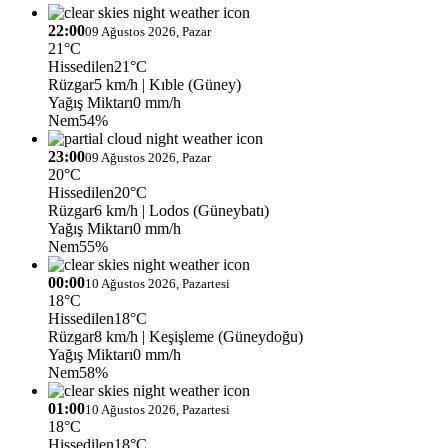
22:00
09 Ağustos 2026, Pazar
21°C
Hissedilen
21°C
Rüzgar
5 km/h
| Kıble (Güney)
Yağış Miktarı
0 mm/h
Nem
54%
23:00
09 Ağustos 2026, Pazar
20°C
Hissedilen
20°C
Rüzgar
6 km/h
| Lodos (Güneybatı)
Yağış Miktarı
0 mm/h
Nem
55%
00:00
10 Ağustos 2026, Pazartesi
18°C
Hissedilen
18°C
Rüzgar
8 km/h
| Keşişleme (Güneydoğu)
Yağış Miktarı
0 mm/h
Nem
58%
01:00
10 Ağustos 2026, Pazartesi
18°C
Hissedilen
18°C