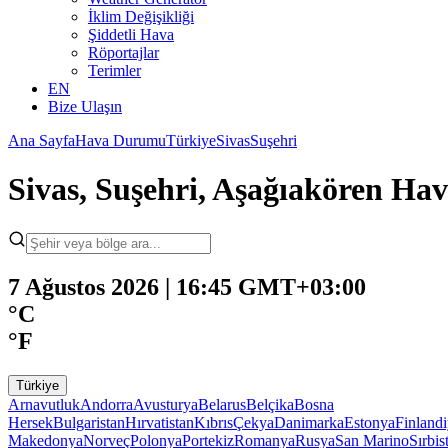
İklim Değişikliği
Şiddetli Hava
Röportajlar
Terimler
EN
Bize Ulaşın
Ana Sayfa
Hava Durumu
Türkiye
Sivas
Suşehri
Sivas, Suşehri, Aşağıakören H
7 Ağustos 2026 | 16:45 GMT+03:00
°C
°F
Türkiye
Arnavutluk
Andorra
Avusturya
Belarus
Belçika
Bosna
Hersek
Bulgaristan
Hırvatistan
Kıbrıs
Çekya
Danimarka
Estonya
Finland
Makedonya
Norveç
Polonya
Portekiz
Romanya
Rusya
San Marino
Sırbis