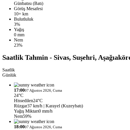
Günbatısı (Batı)
Görüş Mesafesi
10+ km
Bulutluluk
3%
Yağış
0 mm
Nem
23%
Saatlik Tahmin - Sivas, Suşehri, Aşağıakör
Saatlik
Günlük
17:00
07 Ağustos 2026, Cuma
24°C
Hissedilen
24°C
Rüzgar
37 km/h
| Karayel (Kuzeybatı)
Yağış Miktarı
0 mm/h
Nem
59%
18:00
07 Ağustos 2026, Cuma