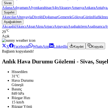
Sivas
Adana
Adıyaman
Afyonkarahisar
Ağrı
Aksaray
Amasya
Ankara
Antalya
Suşehri
Akıncılar
Altınyayla
Divriği
Doğanşar
Gemerek
Gölova
Gürün
Hafik
Imra
Aşağıakören
Akçaağıl
Akıncı
Akşar
Aksu
Arpacı
Arpayazı
Aşağıakören
Aşağısarıca
A
°C
29
Açık
X
Facebook
WhatsApp
LinkedIn
Kaydet
Kopyala
Bağlantı kopyalandı!
Anlık Hava Durumu Gözlemi - Sivas, Suşe
Hissedilen
31°C
Hava Durumu
Güneşli
Basınç
849 hPa
Rüzgar Hızı
15 km/h
Rüzgar Yönü