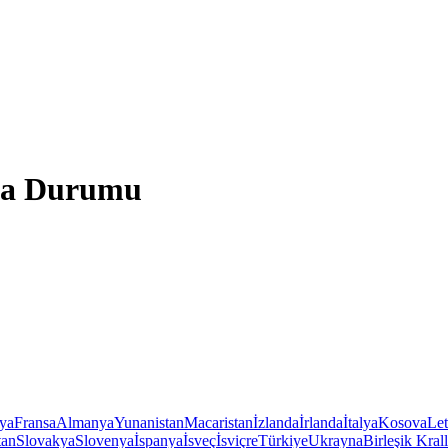
ava Durumu
iya
Fransa
Almanya
Yunanistan
Macaristan
İzlanda
İrlanda
İtalya
Kosova
Le
tan
Slovakya
Slovenya
İspanya
İsveç
İsviçre
Türkiye
Ukrayna
Birleşik Krall