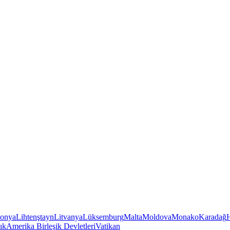
tonya
Lihtenştayn
Litvanya
Lüksemburg
Malta
Moldova
Monako
Karadağ
ık
Amerika Birleşik Devletleri
Vatikan