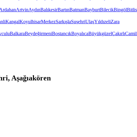
Ardahan
Artvin
Aydın
Balıkesir
Bartın
Batman
Bayburt
Bilecik
Bingöl
Bitlis
nli
Kangal
Koyulhisar
Merkez
Şarkışla
Suşehri
Ulaş
Yıldızeli
Zara
vculu
Balkara
Beydeğirmeni
Bostancık
Boyalıca
Büyükgüzel
Çakırlı
Camil
hri, Aşağıakören