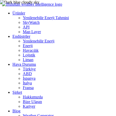
Ürünler
Yenilenebilir Enerji Tahmini
SkyWatch
API
Map Layer
Endüstriler
Yenilenebilir Enerji
Enerji
Havacılık
Lojistik
Liman
Hava Durumu
Türkiye
ABD
İspanya
İtalya
Fransa
Şirket
Hakkımızda
Bize Ulaşın
Kariyer
Blog
Weather Generator