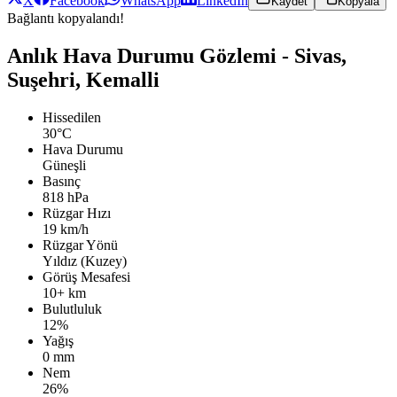
X
Facebook
WhatsApp
LinkedIn
Kaydet
Kopyala
Bağlantı kopyalandı!
Anlık Hava Durumu Gözlemi - Sivas,
Suşehri, Kemalli
Hissedilen
30°C
Hava Durumu
Güneşli
Basınç
818 hPa
Rüzgar Hızı
19 km/h
Rüzgar Yönü
Yıldız (Kuzey)
Görüş Mesafesi
10+ km
Bulutluluk
12%
Yağış
0 mm
Nem
26%