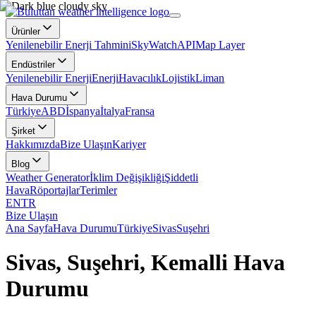
Ürünler
Yenilenebilir Enerji Tahmini
SkyWatch
API
Map Layer
Endüstriler
Yenilenebilir Enerji
Enerji
Havacılık
Lojistik
Liman
Hava Durumu
Türkiye
ABD
İspanya
İtalya
Fransa
Şirket
Hakkımızda
Bize Ulaşın
Kariyer
Blog
Weather Generator
İklim Değişikliği
Şiddetli
Hava
Röportajlar
Terimler
EN
TR
Bize Ulaşın
Ana Sayfa
Hava Durumu
Türkiye
Sivas
Suşehri
Sivas, Suşehri, Kemalli Hava
Durumu