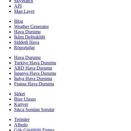
SkyWatch
API
Map Layer
Blog
Weather Generator
Hava Durumu
İklim Değişikliği
Şiddetli Hava
Röportajlar
Hava Durumu
Turkiye Hava Durumu
ABD Hava Durumu
İspanya Hava Durumu
İtalya Hava Durumu
Fransa Hava Durumu
Şirket
Bize Ulaşın
Kariyer
Sıkça Sorulan Sorular
Terimler
Albedo
Gök Gürültülü Fırtına