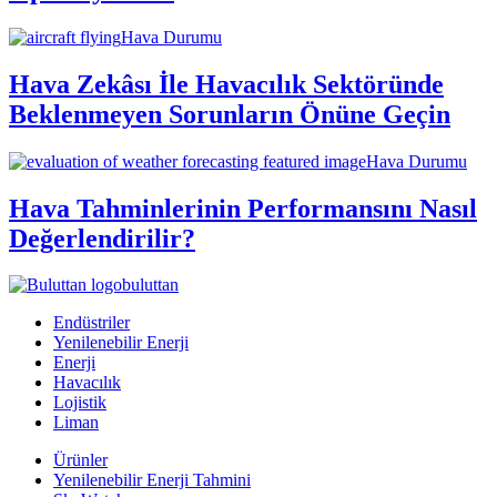
Hava Durumu
Hava Zekâsı İle Havacılık Sektöründe
Beklenmeyen Sorunların Önüne Geçin
Hava Durumu
Hava Tahminlerinin Performansını Nasıl
Değerlendirilir?
buluttan
Endüstriler
Yenilenebilir Enerji
Enerji
Havacılık
Lojistik
Liman
Ürünler
Yenilenebilir Enerji Tahmini