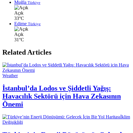
Muğla
Türkiye
Açık
33°C
Edirne
Türkiye
Açık
31°C
Related Articles
Weather
İstanbul’da Lodos ve Şiddetli Yağış:
Havacılık Sektörü için Hava Zekasının
Önemi
İklim
Değişikliği