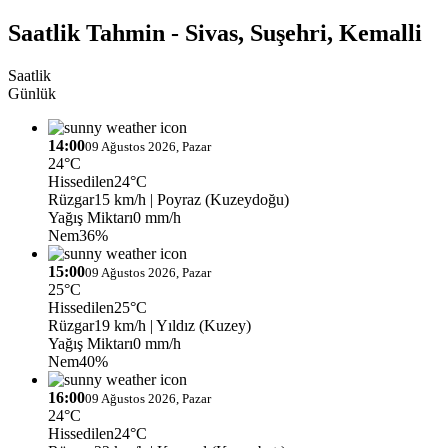
Saatlik Tahmin - Sivas, Suşehri, Kemalli
Saatlik
Günlük
14:00
09 Ağustos 2026, Pazar
24°C
Hissedilen
24°C
Rüzgar
15 km/h
| Poyraz (Kuzeydoğu)
Yağış Miktarı
0 mm/h
Nem
36%
15:00
09 Ağustos 2026, Pazar
25°C
Hissedilen
25°C
Rüzgar
19 km/h
| Yıldız (Kuzey)
Yağış Miktarı
0 mm/h
Nem
40%
16:00
09 Ağustos 2026, Pazar
24°C
Hissedilen
24°C