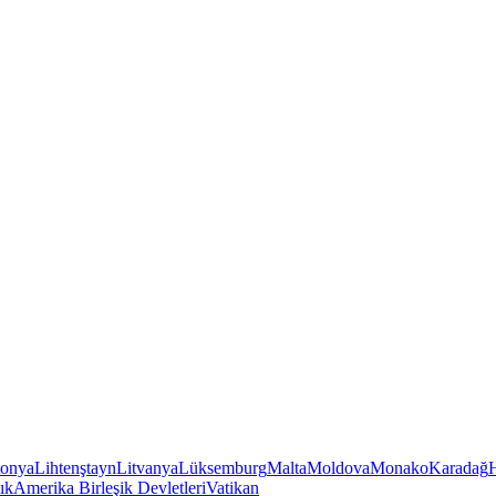
tonya
Lihtenştayn
Litvanya
Lüksemburg
Malta
Moldova
Monako
Karadağ
ık
Amerika Birleşik Devletleri
Vatikan