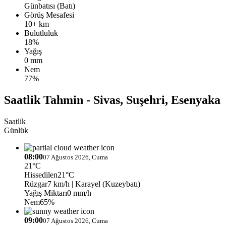
Günbatısı (Batı)
Görüş Mesafesi
10+ km
Bulutluluk
18%
Yağış
0 mm
Nem
77%
Saatlik Tahmin - Sivas, Suşehri, Esenyaka
Saatlik
Günlük
08:00
07 Ağustos 2026, Cuma
21°C
Hissedilen
21°C
Rüzgar
7 km/h
| Karayel (Kuzeybatı)
Yağış Miktarı
0 mm/h
Nem
65%
09:00
07 Ağustos 2026, Cuma