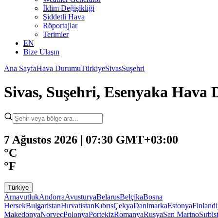
İklim Değişikliği
Şiddetli Hava
Röportajlar
Terimler
EN
Bize Ulaşın
Ana Sayfa
Hava Durumu
Türkiye
Sivas
Suşehri
Sivas, Suşehri, Esenyaka Hava
7 Ağustos 2026 | 07:30 GMT+03:00
°C
°F
Türkiye
Arnavutluk
Andorra
Avusturya
Belarus
Belçika
Bosna
Hersek
Bulgaristan
Hırvatistan
Kıbrıs
Çekya
Danimarka
Estonya
Finland
Makedonya
Norveç
Polonya
Portekiz
Romanya
Rusya
San Marino
Sırbis