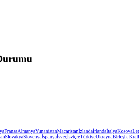
 Durumu
iya
Fransa
Almanya
Yunanistan
Macaristan
İzlanda
İrlanda
İtalya
Kosova
Le
tan
Slovakya
Slovenya
İspanya
İsveç
İsviçre
Türkiye
Ukrayna
Birleşik Krall