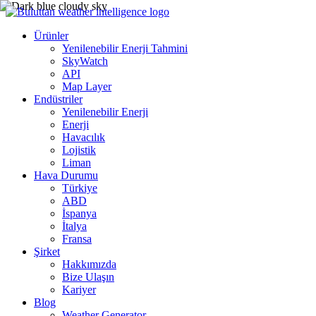
Ürünler
Yenilenebilir Enerji Tahmini
SkyWatch
API
Map Layer
Endüstriler
Yenilenebilir Enerji
Enerji
Havacılık
Lojistik
Liman
Hava Durumu
Türkiye
ABD
İspanya
İtalya
Fransa
Şirket
Hakkımızda
Bize Ulaşın
Kariyer
Blog
Weather Generator