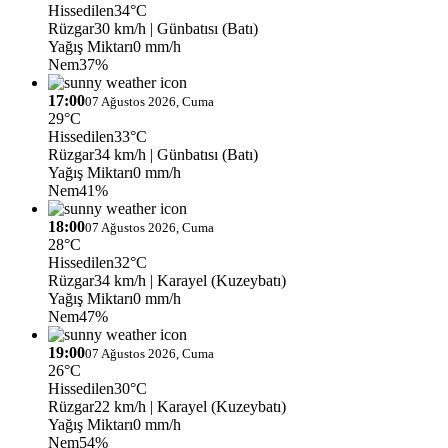
Hissedilen
34°C
Rüzgar
30 km/h
| Günbatısı (Batı)
Yağış Miktarı
0 mm/h
Nem
37%
17:00
07 Ağustos 2026, Cuma
29°C
Hissedilen
33°C
Rüzgar
34 km/h
| Günbatısı (Batı)
Yağış Miktarı
0 mm/h
Nem
41%
18:00
07 Ağustos 2026, Cuma
28°C
Hissedilen
32°C
Rüzgar
34 km/h
| Karayel (Kuzeybatı)
Yağış Miktarı
0 mm/h
Nem
47%
19:00
07 Ağustos 2026, Cuma
26°C
Hissedilen
30°C
Rüzgar
22 km/h
| Karayel (Kuzeybatı)
Yağış Miktarı
0 mm/h
Nem
54%