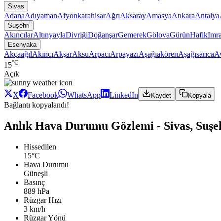
Sivas
Adana
Adıyaman
Afyonkarahisar
Ağrı
Aksaray
Amasya
Ankara
Antalya
Suşehri
Akıncılar
Altınyayla
Divriği
Doğanşar
Gemerek
Gölova
Gürün
Hafik
Imra
Esenyaka
Akçaağıl
Akıncı
Akşar
Aksu
Arpacı
Arpayazı
Aşağıakören
Aşağısarıca
A
°C
15
Açık
X
Facebook
WhatsApp
LinkedIn
Kaydet
Kopyala
Bağlantı kopyalandı!
Anlık Hava Durumu Gözlemi - Sivas, Suşe
Hissedilen
15°C
Hava Durumu
Güneşli
Basınç
889 hPa
Rüzgar Hızı
3 km/h
Rüzgar Yönü