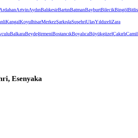
Ardahan
Artvin
Aydın
Balıkesir
Bartın
Batman
Bayburt
Bilecik
Bingöl
Bitlis
nli
Kangal
Koyulhisar
Merkez
Şarkışla
Suşehri
Ulaş
Yıldızeli
Zara
vculu
Balkara
Beydeğirmeni
Bostancık
Boyalıca
Büyükgüzel
Çakırlı
Camil
hri, Esenyaka