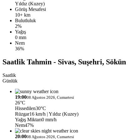
Yıldız (Kuzey)
Görüş Mesafesi
10+ km
Bulutluluk
2%
Yağış
0 mm
Nem
36%
Saatlik Tahmin - Sivas, Suşehri, Sökün
Saatlik
Günlük
19:00
08 Ağustos 2026, Cumartesi
26°C
Hissedilen
30°C
Rüzgar
16 km/h
| Yıldız (Kuzey)
Yağış Miktarı
0 mm/h
Nem
47%
20:00
08 Ağustos 2026, Cumartesi