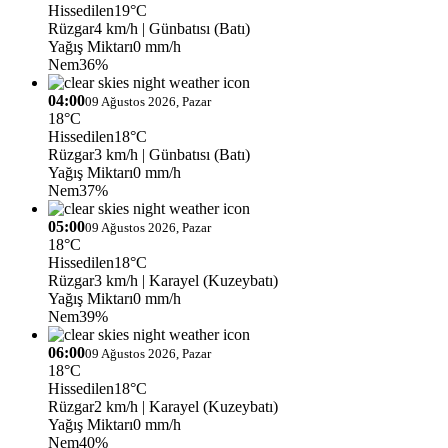
Hissedilen
19°C
Rüzgar
4 km/h
| Günbatısı (Batı)
Yağış Miktarı
0 mm/h
Nem
36%
04:00
09 Ağustos 2026, Pazar
18°C
Hissedilen
18°C
Rüzgar
3 km/h
| Günbatısı (Batı)
Yağış Miktarı
0 mm/h
Nem
37%
05:00
09 Ağustos 2026, Pazar
18°C
Hissedilen
18°C
Rüzgar
3 km/h
| Karayel (Kuzeybatı)
Yağış Miktarı
0 mm/h
Nem
39%
06:00
09 Ağustos 2026, Pazar
18°C
Hissedilen
18°C
Rüzgar
2 km/h
| Karayel (Kuzeybatı)
Yağış Miktarı
0 mm/h
Nem
40%