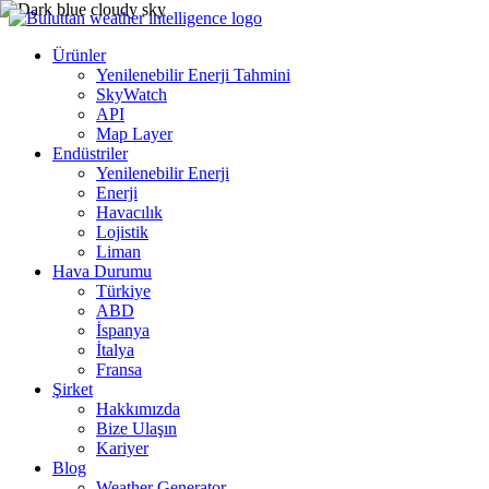
Ürünler
Yenilenebilir Enerji Tahmini
SkyWatch
API
Map Layer
Endüstriler
Yenilenebilir Enerji
Enerji
Havacılık
Lojistik
Liman
Hava Durumu
Türkiye
ABD
İspanya
İtalya
Fransa
Şirket
Hakkımızda
Bize Ulaşın
Kariyer
Blog
Weather Generator