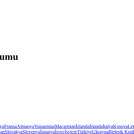
urumu
iya
Fransa
Almanya
Yunanistan
Macaristan
İzlanda
İrlanda
İtalya
Kosova
Le
tan
Slovakya
Slovenya
İspanya
İsveç
İsviçre
Türkiye
Ukrayna
Birleşik Krall