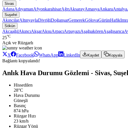
Sivas
Adana
Adıyaman
Afyonkarahisar
Ağrı
Aksaray
Amasya
Ankara
Antalya
Suşehri
Akıncılar
Altınyayla
Divriği
Doğanşar
Gemerek
Gölova
Gürün
Hafik
Imra
Sökün
Akçaağıl
Akıncı
Akşar
Aksu
Arpacı
Arpayazı
Aşağıakören
Aşağısarıca
A
°C
25
Açık ve Rüzgarlı
X
Facebook
WhatsApp
LinkedIn
Kaydet
Kopyala
Bağlantı kopyalandı!
Anlık Hava Durumu Gözlemi - Sivas, Suşe
Hissedilen
28°C
Hava Durumu
Güneşli
Basınç
874 hPa
Rüzgar Hızı
23 km/h
Rüzgar Yönü