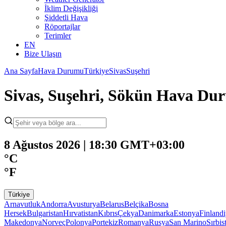
İklim Değişikliği
Şiddetli Hava
Röportajlar
Terimler
EN
Bize Ulaşın
Ana Sayfa
Hava Durumu
Türkiye
Sivas
Suşehri
Sivas, Suşehri, Sökün Hava D
8 Ağustos 2026 | 18:30 GMT+03:00
°C
°F
Türkiye
Arnavutluk
Andorra
Avusturya
Belarus
Belçika
Bosna
Hersek
Bulgaristan
Hırvatistan
Kıbrıs
Çekya
Danimarka
Estonya
Finland
Makedonya
Norveç
Polonya
Portekiz
Romanya
Rusya
San Marino
Sırbis