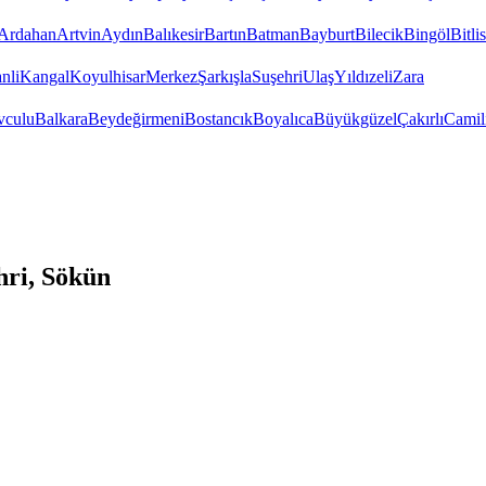
Ardahan
Artvin
Aydın
Balıkesir
Bartın
Batman
Bayburt
Bilecik
Bingöl
Bitlis
nli
Kangal
Koyulhisar
Merkez
Şarkışla
Suşehri
Ulaş
Yıldızeli
Zara
vculu
Balkara
Beydeğirmeni
Bostancık
Boyalıca
Büyükgüzel
Çakırlı
Camil
hri, Sökün