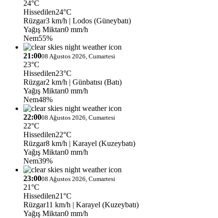
24°C
Hissedilen
24°C
Rüzgar
3 km/h
| Lodos (Güneybatı)
Yağış Miktarı
0 mm/h
Nem
55%
21:00
08 Ağustos 2026, Cumartesi
23°C
Hissedilen
23°C
Rüzgar
2 km/h
| Günbatısı (Batı)
Yağış Miktarı
0 mm/h
Nem
48%
22:00
08 Ağustos 2026, Cumartesi
22°C
Hissedilen
22°C
Rüzgar
8 km/h
| Karayel (Kuzeybatı)
Yağış Miktarı
0 mm/h
Nem
39%
23:00
08 Ağustos 2026, Cumartesi
21°C
Hissedilen
21°C
Rüzgar
11 km/h
| Karayel (Kuzeybatı)
Yağış Miktarı
0 mm/h