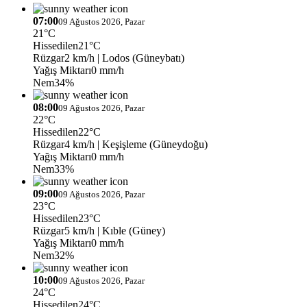
07:00
09 Ağustos 2026, Pazar
21°C
Hissedilen
21°C
Rüzgar
2 km/h
| Lodos (Güneybatı)
Yağış Miktarı
0 mm/h
Nem
34%
08:00
09 Ağustos 2026, Pazar
22°C
Hissedilen
22°C
Rüzgar
4 km/h
| Keşişleme (Güneydoğu)
Yağış Miktarı
0 mm/h
Nem
33%
09:00
09 Ağustos 2026, Pazar
23°C
Hissedilen
23°C
Rüzgar
5 km/h
| Kıble (Güney)
Yağış Miktarı
0 mm/h
Nem
32%
10:00
09 Ağustos 2026, Pazar
24°C
Hissedilen
24°C