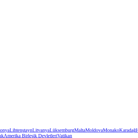
tonya
Lihtenştayn
Litvanya
Lüksemburg
Malta
Moldova
Monako
Karadağ
ık
Amerika Birleşik Devletleri
Vatikan