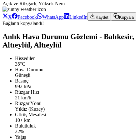
Açık ve Rüzgarlı, Yüksek Nem
X
Facebook
WhatsApp
LinkedIn
Kaydet
Kopyala
Bağlantı kopyalandı!
Anlık Hava Durumu Gözlemi - Balıkesir,
Altıeylül, Altıeylül
Hissedilen
35°C
Hava Durumu
Güneşli
Basınç
992 hPa
Rüzgar Hızı
21 km/h
Rüzgar Yönü
Yıldız (Kuzey)
Görüş Mesafesi
10+ km
Bulutluluk
22%
Yağış