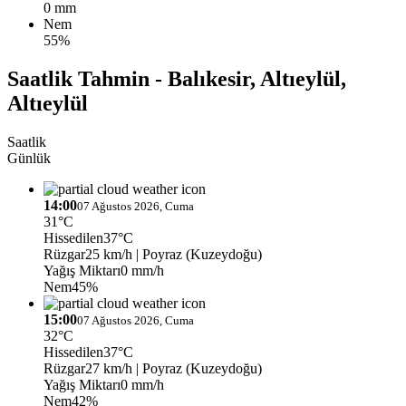
0 mm
Nem
55%
Saatlik Tahmin - Balıkesir, Altıeylül,
Altıeylül
Saatlik
Günlük
14:00
07 Ağustos 2026, Cuma
31°C
Hissedilen
37°C
Rüzgar
25 km/h
| Poyraz (Kuzeydoğu)
Yağış Miktarı
0 mm/h
Nem
45%
15:00
07 Ağustos 2026, Cuma
32°C
Hissedilen
37°C
Rüzgar
27 km/h
| Poyraz (Kuzeydoğu)
Yağış Miktarı
0 mm/h
Nem
42%