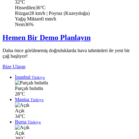
32°C
Hissedilen
36°C
Rüzgar
28 km/h
| Poyraz (Kuzeydoğu)
Yağış Miktarı
0 mm/h
Nem
36%
Hemen Bir Demo Planlayın
Daha önce görülmemiş doğruluklarda hava tahminleri ile yeni bir
çağ başlıyor!
Bize Ulaşın
İstanbul
Türkiye
Parçalı bulutlu
28°C
Manisa
Türkiye
Açık
34°C
Bursa
Türkiye
Açık
29°C