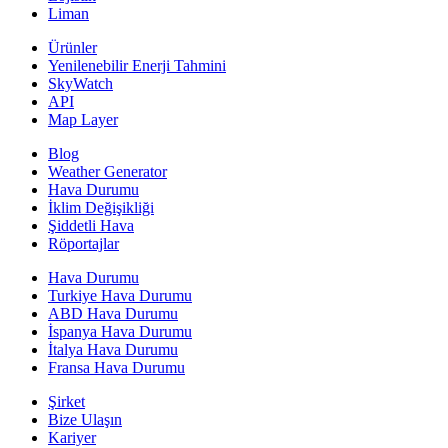
Liman
Ürünler
Yenilenebilir Enerji Tahmini
SkyWatch
API
Map Layer
Blog
Weather Generator
Hava Durumu
İklim Değişikliği
Şiddetli Hava
Röportajlar
Hava Durumu
Turkiye Hava Durumu
ABD Hava Durumu
İspanya Hava Durumu
İtalya Hava Durumu
Fransa Hava Durumu
Şirket
Bize Ulaşın
Kariyer