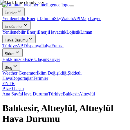
Ürünler
Yenilenebilir Enerji Tahmini
SkyWatch
API
Map Layer
Endüstriler
Yenilenebilir Enerji
Enerji
Havacılık
Lojistik
Liman
Hava Durumu
Türkiye
ABD
İspanya
İtalya
Fransa
Şirket
Hakkımızda
Bize Ulaşın
Kariyer
Blog
Weather Generator
İklim Değişikliği
Şiddetli
Hava
Röportajlar
Terimler
EN
TR
Bize Ulaşın
Ana Sayfa
Hava Durumu
Türkiye
Balıkesir
Altıeylül
Balıkesir, Altıeylül, Altıeylül
Hava Durumu