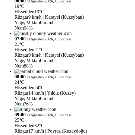
06:00
08 Ağustos 2026, Cumartesi
19°C
Hissedilen
19°C
Rüzgar
9 km/h
| Karayel (Kuzeybatı)
Yağış Miktarı
0 mm/h
Nem
94%
07:00
08 Ağustos 2026, Cumartesi
21°C
Hissedilen
21°C
Rüzgar
9 km/h
| Karayel (Kuzeybatı)
Yağış Miktarı
0 mm/h
Nem
88%
08:00
08 Ağustos 2026, Cumartesi
24°C
Hissedilen
24°C
Rüzgar
14 km/h
| Yıldız (Kuzey)
Yağış Miktarı
0 mm/h
Nem
76%
09:00
08 Ağustos 2026, Cumartesi
25°C
Hissedilen
32°C
Rüzgar
17 km/h
| Poyraz (Kuzeydoğu)