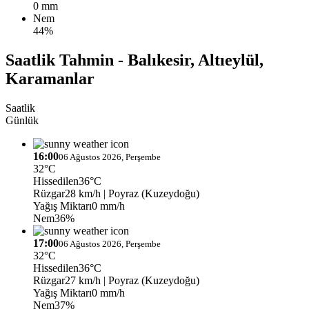
0 mm
Nem
44%
Saatlik Tahmin - Balıkesir, Altıeylül,
Karamanlar
Saatlik
Günlük
16:00
06 Ağustos 2026, Perşembe
32°C
Hissedilen
36°C
Rüzgar
28 km/h
| Poyraz (Kuzeydoğu)
Yağış Miktarı
0 mm/h
Nem
36%
17:00
06 Ağustos 2026, Perşembe
32°C
Hissedilen
36°C
Rüzgar
27 km/h
| Poyraz (Kuzeydoğu)
Yağış Miktarı
0 mm/h
Nem
37%