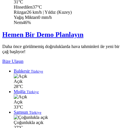
31°C
Hissedilen
37°C
Rüzgar
26 km/h
| Yıldız (Kuzey)
Yağış Miktarı
0 mm/h
Nem
46%
Hemen Bir Demo Planlayın
Daha önce görülmemiş doğruluklarda hava tahminleri ile yeni bir
çağ başlıyor!
Bize Ulaşın
Balıkesir
Türkiye
Açık
28°C
Muğla
Türkiye
Açık
33°C
Samsun
Türkiye
Çoğunlukla açık
27°C