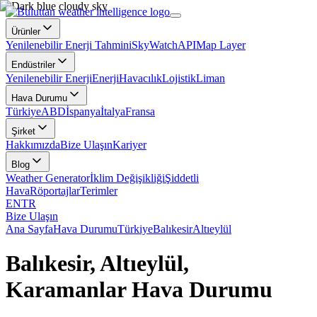
Ürünler
Yenilenebilir Enerji Tahmini
SkyWatch
API
Map Layer
Endüstriler
Yenilenebilir Enerji
Enerji
Havacılık
Lojistik
Liman
Hava Durumu
Türkiye
ABD
İspanya
İtalya
Fransa
Şirket
Hakkımızda
Bize Ulaşın
Kariyer
Blog
Weather Generator
İklim Değişikliği
Şiddetli
Hava
Röportajlar
Terimler
EN
TR
Bize Ulaşın
Ana Sayfa
Hava Durumu
Türkiye
Balıkesir
Altıeylül
Balıkesir, Altıeylül,
Karamanlar Hava Durumu