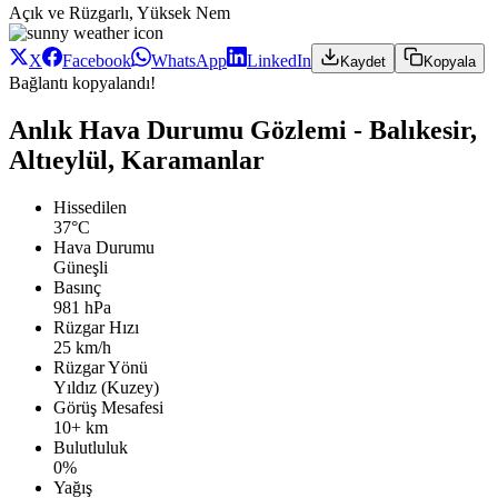
Açık ve Rüzgarlı, Yüksek Nem
X
Facebook
WhatsApp
LinkedIn
Kaydet
Kopyala
Bağlantı kopyalandı!
Anlık Hava Durumu Gözlemi - Balıkesir,
Altıeylül, Karamanlar
Hissedilen
37°C
Hava Durumu
Güneşli
Basınç
981 hPa
Rüzgar Hızı
25 km/h
Rüzgar Yönü
Yıldız (Kuzey)
Görüş Mesafesi
10+ km
Bulutluluk
0%
Yağış