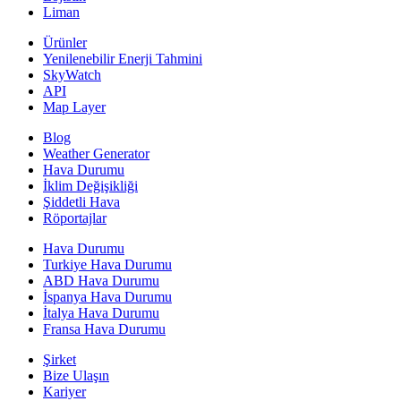
Liman
Ürünler
Yenilenebilir Enerji Tahmini
SkyWatch
API
Map Layer
Blog
Weather Generator
Hava Durumu
İklim Değişikliği
Şiddetli Hava
Röportajlar
Hava Durumu
Turkiye Hava Durumu
ABD Hava Durumu
İspanya Hava Durumu
İtalya Hava Durumu
Fransa Hava Durumu
Şirket
Bize Ulaşın
Kariyer