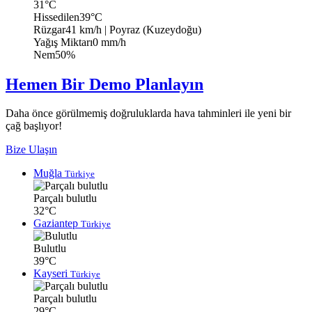
31°C
Hissedilen
39°C
Rüzgar
41 km/h
| Poyraz (Kuzeydoğu)
Yağış Miktarı
0 mm/h
Nem
50%
Hemen Bir Demo Planlayın
Daha önce görülmemiş doğruluklarda hava tahminleri ile yeni bir
çağ başlıyor!
Bize Ulaşın
Muğla
Türkiye
Parçalı bulutlu
32°C
Gaziantep
Türkiye
Bulutlu
39°C
Kayseri
Türkiye
Parçalı bulutlu
29°C