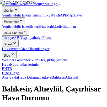
Ürünler
Yenilenebilir Enerji Tahmini
SkyWatch
API
Map Layer
Endüstriler
Yenilenebilir Enerji
Enerji
Havacılık
Lojistik
Liman
Hava Durumu
Türkiye
ABD
İspanya
İtalya
Fransa
Şirket
Hakkımızda
Bize Ulaşın
Kariyer
Blog
Weather Generator
İklim Değişikliği
Şiddetli
Hava
Röportajlar
Terimler
EN
TR
Bize Ulaşın
Ana Sayfa
Hava Durumu
Türkiye
Balıkesir
Altıeylül
Balıkesir, Altıeylül, Çayırhisar
Hava Durumu