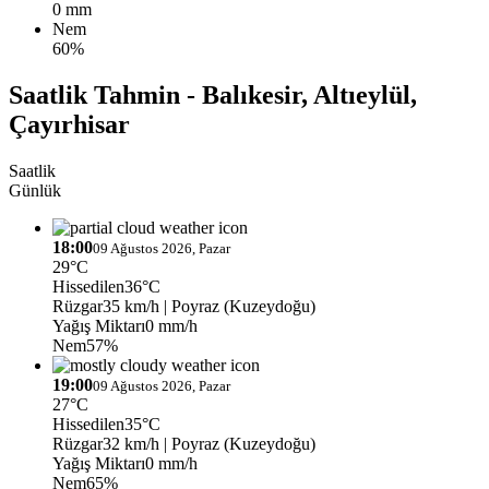
0 mm
Nem
60%
Saatlik Tahmin - Balıkesir, Altıeylül,
Çayırhisar
Saatlik
Günlük
18:00
09 Ağustos 2026, Pazar
29°C
Hissedilen
36°C
Rüzgar
35 km/h
| Poyraz (Kuzeydoğu)
Yağış Miktarı
0 mm/h
Nem
57%
19:00
09 Ağustos 2026, Pazar
27°C
Hissedilen
35°C
Rüzgar
32 km/h
| Poyraz (Kuzeydoğu)
Yağış Miktarı
0 mm/h
Nem
65%