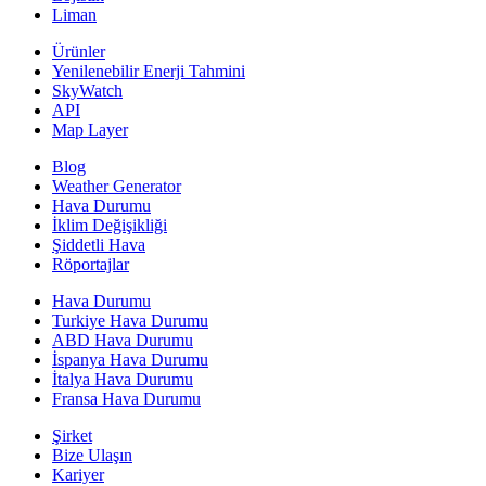
Liman
Ürünler
Yenilenebilir Enerji Tahmini
SkyWatch
API
Map Layer
Blog
Weather Generator
Hava Durumu
İklim Değişikliği
Şiddetli Hava
Röportajlar
Hava Durumu
Turkiye Hava Durumu
ABD Hava Durumu
İspanya Hava Durumu
İtalya Hava Durumu
Fransa Hava Durumu
Şirket
Bize Ulaşın
Kariyer