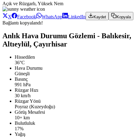
Açık ve Rüzgarlı, Yüksek Nem
X
Facebook
WhatsApp
LinkedIn
Kaydet
Kopyala
Bağlantı kopyalandı!
Anlık Hava Durumu Gözlemi - Balıkesir,
Altıeylül, Çayırhisar
Hissedilen
36°C
Hava Durumu
Güneşli
Basınç
991 hPa
Rüzgar Hızı
30 km/h
Rüzgar Yönü
Poyraz (Kuzeydoğu)
Görüş Mesafesi
10+ km
Bulutluluk
17%
Yağış