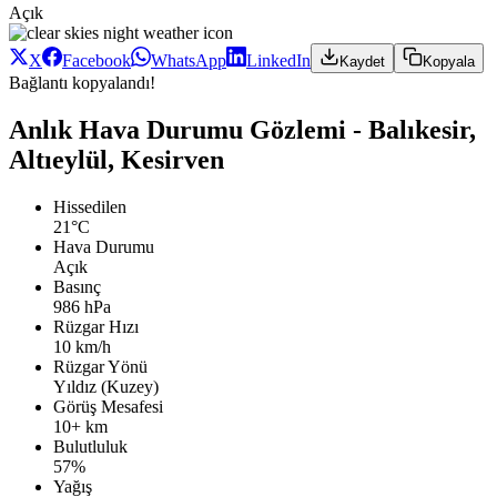
Açık
X
Facebook
WhatsApp
LinkedIn
Kaydet
Kopyala
Bağlantı kopyalandı!
Anlık Hava Durumu Gözlemi - Balıkesir,
Altıeylül, Kesirven
Hissedilen
21°C
Hava Durumu
Açık
Basınç
986 hPa
Rüzgar Hızı
10 km/h
Rüzgar Yönü
Yıldız (Kuzey)
Görüş Mesafesi
10+ km
Bulutluluk
57%
Yağış