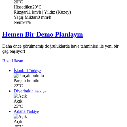
20°C
Hissedilen
20°C
Rüzgar
11 km/h
| Yıldız (Kuzey)
Yağış Miktarı
0 mm/h
Nem
94%
Hemen Bir Demo Planlayın
Daha önce görülmemiş doğruluklarda hava tahminleri ile yeni bir
çağ başlıyor!
Bize Ulaşın
İstanbul
Türkiye
Parçalı bulutlu
22°C
Diyarbakır
Türkiye
Açık
25°C
Adana
Türkiye
Açık
20°C