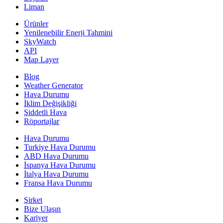
Liman
Ürünler
Yenilenebilir Enerji Tahmini
SkyWatch
API
Map Layer
Blog
Weather Generator
Hava Durumu
İklim Değişikliği
Şiddetli Hava
Röportajlar
Hava Durumu
Turkiye Hava Durumu
ABD Hava Durumu
İspanya Hava Durumu
İtalya Hava Durumu
Fransa Hava Durumu
Şirket
Bize Ulaşın
Kariyer