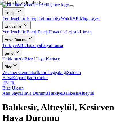
Ürünler
Yenilenebilir Enerji Tahmini
SkyWatch
API
Map Layer
Endüstriler
Yenilenebilir Enerji
Enerji
Havacılık
Lojistik
Liman
Hava Durumu
Türkiye
ABD
İspanya
İtalya
Fransa
Şirket
Hakkımızda
Bize Ulaşın
Kariyer
Blog
Weather Generator
İklim Değişikliği
Şiddetli
Hava
Röportajlar
Terimler
EN
TR
Bize Ulaşın
Ana Sayfa
Hava Durumu
Türkiye
Balıkesir
Altıeylül
Balıkesir, Altıeylül, Kesirven
Hava Durumu