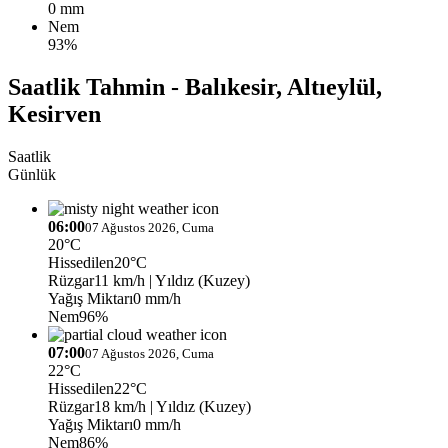
0 mm
Nem
93%
Saatlik Tahmin - Balıkesir, Altıeylül,
Kesirven
Saatlik
Günlük
06:00
07 Ağustos 2026, Cuma
20°C
Hissedilen
20°C
Rüzgar
11 km/h
| Yıldız (Kuzey)
Yağış Miktarı
0 mm/h
Nem
96%
07:00
07 Ağustos 2026, Cuma
22°C
Hissedilen
22°C
Rüzgar
18 km/h
| Yıldız (Kuzey)
Yağış Miktarı
0 mm/h
Nem
86%