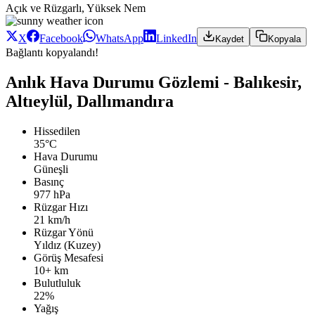
Açık ve Rüzgarlı, Yüksek Nem
X
Facebook
WhatsApp
LinkedIn
Kaydet
Kopyala
Bağlantı kopyalandı!
Anlık Hava Durumu Gözlemi - Balıkesir,
Altıeylül, Dallımandıra
Hissedilen
35°C
Hava Durumu
Güneşli
Basınç
977 hPa
Rüzgar Hızı
21 km/h
Rüzgar Yönü
Yıldız (Kuzey)
Görüş Mesafesi
10+ km
Bulutluluk
22%
Yağış