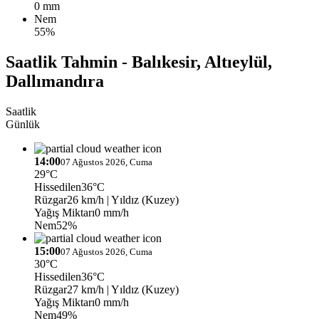
0 mm
Nem
55%
Saatlik Tahmin - Balıkesir, Altıeylül,
Dallımandıra
Saatlik
Günlük
14:00
07 Ağustos 2026, Cuma
29°C
Hissedilen
36°C
Rüzgar
26 km/h
| Yıldız (Kuzey)
Yağış Miktarı
0 mm/h
Nem
52%
15:00
07 Ağustos 2026, Cuma
30°C
Hissedilen
36°C
Rüzgar
27 km/h
| Yıldız (Kuzey)
Yağış Miktarı
0 mm/h
Nem
49%