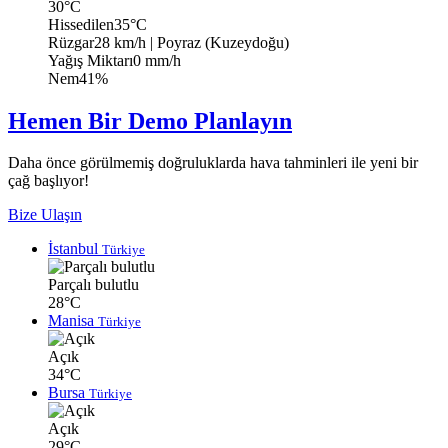
30°C
Hissedilen
35°C
Rüzgar
28 km/h
| Poyraz (Kuzeydoğu)
Yağış Miktarı
0 mm/h
Nem
41%
Hemen Bir Demo Planlayın
Daha önce görülmemiş doğruluklarda hava tahminleri ile yeni bir
çağ başlıyor!
Bize Ulaşın
İstanbul
Türkiye
Parçalı bulutlu
28°C
Manisa
Türkiye
Açık
34°C
Bursa
Türkiye
Açık
29°C