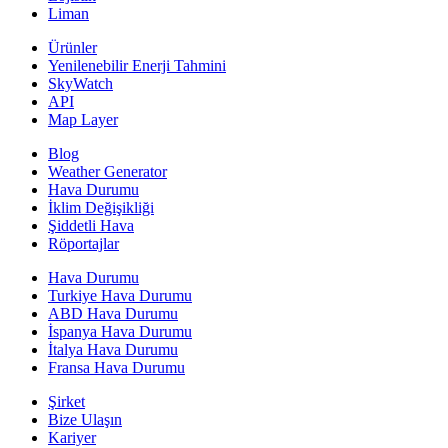
Liman
Ürünler
Yenilenebilir Enerji Tahmini
SkyWatch
API
Map Layer
Blog
Weather Generator
Hava Durumu
İklim Değişikliği
Şiddetli Hava
Röportajlar
Hava Durumu
Turkiye Hava Durumu
ABD Hava Durumu
İspanya Hava Durumu
İtalya Hava Durumu
Fransa Hava Durumu
Şirket
Bize Ulaşın
Kariyer