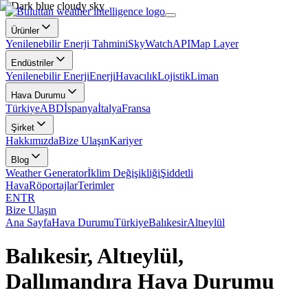
Ürünler
Yenilenebilir Enerji Tahmini
SkyWatch
API
Map Layer
Endüstriler
Yenilenebilir Enerji
Enerji
Havacılık
Lojistik
Liman
Hava Durumu
Türkiye
ABD
İspanya
İtalya
Fransa
Şirket
Hakkımızda
Bize Ulaşın
Kariyer
Blog
Weather Generator
İklim Değişikliği
Şiddetli
Hava
Röportajlar
Terimler
EN
TR
Bize Ulaşın
Ana Sayfa
Hava Durumu
Türkiye
Balıkesir
Altıeylül
Balıkesir, Altıeylül,
Dallımandıra Hava Durumu