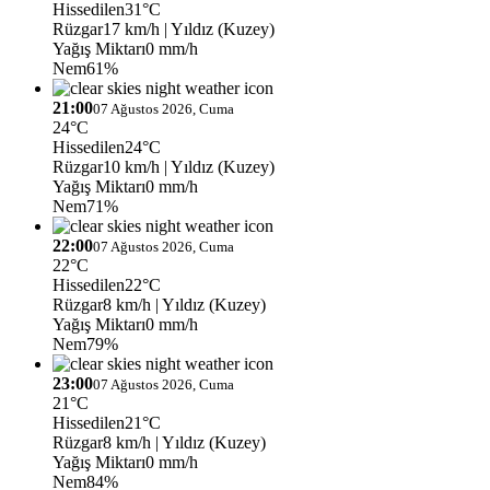
Hissedilen
31°C
Rüzgar
17 km/h
| Yıldız (Kuzey)
Yağış Miktarı
0 mm/h
Nem
61%
21:00
07 Ağustos 2026, Cuma
24°C
Hissedilen
24°C
Rüzgar
10 km/h
| Yıldız (Kuzey)
Yağış Miktarı
0 mm/h
Nem
71%
22:00
07 Ağustos 2026, Cuma
22°C
Hissedilen
22°C
Rüzgar
8 km/h
| Yıldız (Kuzey)
Yağış Miktarı
0 mm/h
Nem
79%
23:00
07 Ağustos 2026, Cuma
21°C
Hissedilen
21°C
Rüzgar
8 km/h
| Yıldız (Kuzey)
Yağış Miktarı
0 mm/h
Nem
84%