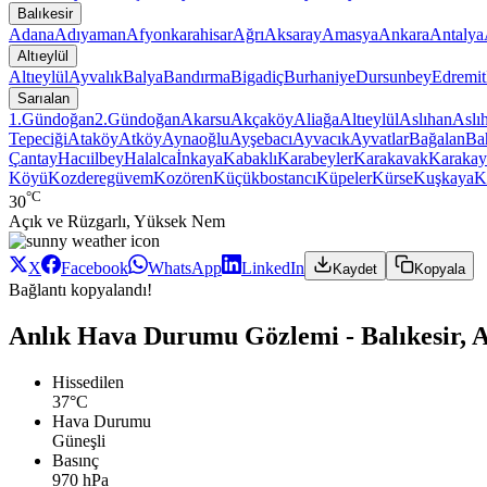
Balıkesir
Adana
Adıyaman
Afyonkarahisar
Ağrı
Aksaray
Amasya
Ankara
Antalya
Altıeylül
Altıeylül
Ayvalık
Balya
Bandırma
Bigadiç
Burhaniye
Dursunbey
Edremit
Sarıalan
1.Gündoğan
2.Gündoğan
Akarsu
Akçaköy
Aliağa
Altıeylül
Aslıhan
Aslı
Tepeciği
Ataköy
Atköy
Aynaoğlu
Ayşebacı
Ayvacık
Ayvatlar
Bağalan
Ba
Çantay
Hacıilbey
Halalca
İnkaya
Kabaklı
Karabeyler
Karakavak
Karakay
Köyü
Kozderegüvem
Kozören
Küçükbostancı
Küpeler
Kürse
Kuşkaya
K
°C
30
Açık ve Rüzgarlı, Yüksek Nem
X
Facebook
WhatsApp
LinkedIn
Kaydet
Kopyala
Bağlantı kopyalandı!
Anlık Hava Durumu Gözlemi - Balıkesir, Al
Hissedilen
37°C
Hava Durumu
Güneşli
Basınç
970 hPa