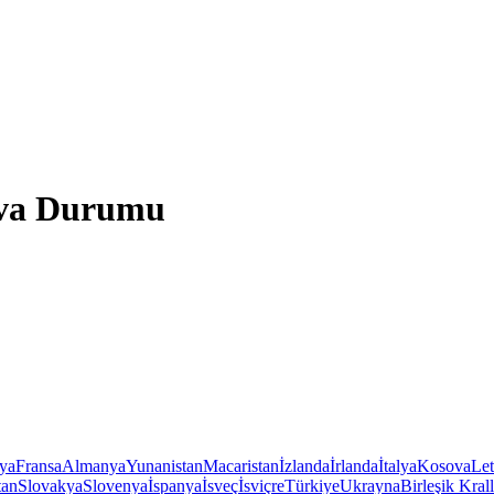
Hava Durumu
iya
Fransa
Almanya
Yunanistan
Macaristan
İzlanda
İrlanda
İtalya
Kosova
Le
tan
Slovakya
Slovenya
İspanya
İsveç
İsviçre
Türkiye
Ukrayna
Birleşik Krall