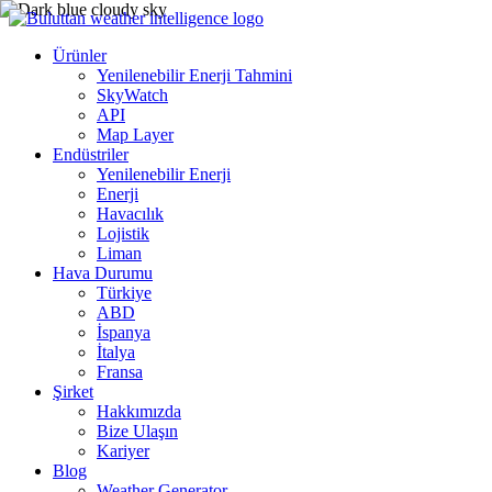
Ürünler
Yenilenebilir Enerji Tahmini
SkyWatch
API
Map Layer
Endüstriler
Yenilenebilir Enerji
Enerji
Havacılık
Lojistik
Liman
Hava Durumu
Türkiye
ABD
İspanya
İtalya
Fransa
Şirket
Hakkımızda
Bize Ulaşın
Kariyer
Blog
Weather Generator