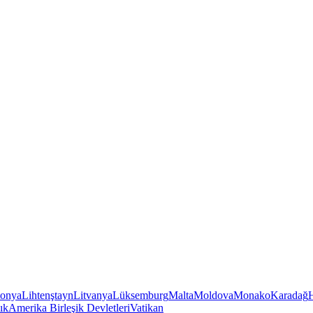
tonya
Lihtenştayn
Litvanya
Lüksemburg
Malta
Moldova
Monako
Karadağ
ık
Amerika Birleşik Devletleri
Vatikan