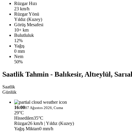
Rüzgar Hızı
23 km/h
Rüzgar Yönü
Yıldız (Kuzey)
Görüş Mesafesi
10+ km
Bulutluluk
12%
Yağış
0 mm
Nem
50%
Saatlik Tahmin - Balıkesir, Altıeylül, Sarıa
Saatlik
Günlük
16:00
07 Ağustos 2026, Cuma
29°C
Hissedilen
35°C
Rüzgar
26 km/h
| Yıldız (Kuzey)
Yağış Miktarı
0 mm/h