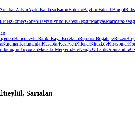
Ardahan
Artvin
Aydın
Balıkesir
Bartın
Batman
Bayburt
Bilecik
Bingöl
Bitlis
Erdek
Gömeç
Gönen
Havran
Ivrindi
Karesi
Kepsut
Manyas
Marmara
Savaş
han
hçedere
Bahçelievler
Balıklı
Bayat
Bereketli
Beşpınar
Boğatepe
Bozen
Büy
a
Karaman
Karamanlar
Kasaplar
Kesirven
Kılcılar
Kirazköy
Kirazpınar
Kon
utludüğün
Kuyualan
Macarlar
Meryemdere
Nergiz
Orhanlı
Ortamandıra
Ov
tıeylül, Sarıalan