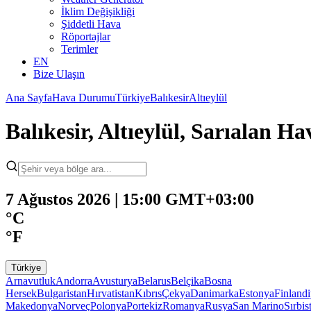
İklim Değişikliği
Şiddetli Hava
Röportajlar
Terimler
EN
Bize Ulaşın
Ana Sayfa
Hava Durumu
Türkiye
Balıkesir
Altıeylül
Balıkesir, Altıeylül, Sarıalan 
7 Ağustos 2026 | 15:00 GMT+03:00
°C
°F
Türkiye
Arnavutluk
Andorra
Avusturya
Belarus
Belçika
Bosna
Hersek
Bulgaristan
Hırvatistan
Kıbrıs
Çekya
Danimarka
Estonya
Finland
Makedonya
Norveç
Polonya
Portekiz
Romanya
Rusya
San Marino
Sırbis