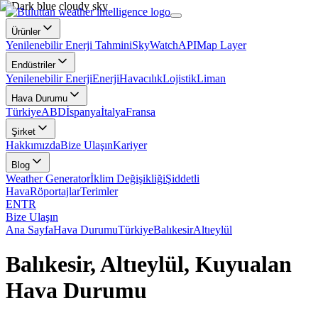
Ürünler
Yenilenebilir Enerji Tahmini
SkyWatch
API
Map Layer
Endüstriler
Yenilenebilir Enerji
Enerji
Havacılık
Lojistik
Liman
Hava Durumu
Türkiye
ABD
İspanya
İtalya
Fransa
Şirket
Hakkımızda
Bize Ulaşın
Kariyer
Blog
Weather Generator
İklim Değişikliği
Şiddetli
Hava
Röportajlar
Terimler
EN
TR
Bize Ulaşın
Ana Sayfa
Hava Durumu
Türkiye
Balıkesir
Altıeylül
Balıkesir, Altıeylül, Kuyualan
Hava Durumu