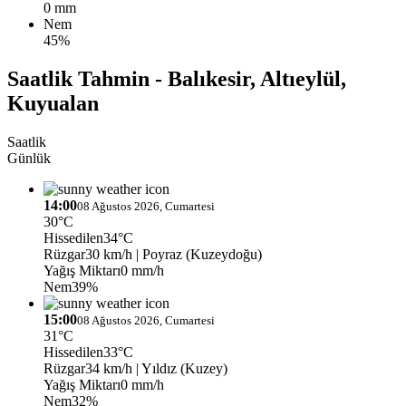
0 mm
Nem
45%
Saatlik Tahmin - Balıkesir, Altıeylül,
Kuyualan
Saatlik
Günlük
14:00
08 Ağustos 2026, Cumartesi
30°C
Hissedilen
34°C
Rüzgar
30 km/h
| Poyraz (Kuzeydoğu)
Yağış Miktarı
0 mm/h
Nem
39%
15:00
08 Ağustos 2026, Cumartesi
31°C
Hissedilen
33°C
Rüzgar
34 km/h
| Yıldız (Kuzey)
Yağış Miktarı
0 mm/h
Nem
32%