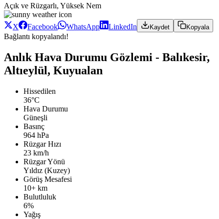
Açık ve Rüzgarlı, Yüksek Nem
X
Facebook
WhatsApp
LinkedIn
Kaydet
Kopyala
Bağlantı kopyalandı!
Anlık Hava Durumu Gözlemi - Balıkesir,
Altıeylül, Kuyualan
Hissedilen
36°C
Hava Durumu
Güneşli
Basınç
964 hPa
Rüzgar Hızı
23 km/h
Rüzgar Yönü
Yıldız (Kuzey)
Görüş Mesafesi
10+ km
Bulutluluk
6%
Yağış