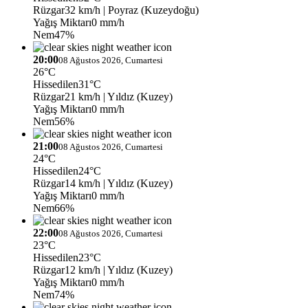
Rüzgar
32 km/h
| Poyraz (Kuzeydoğu)
Yağış Miktarı
0 mm/h
Nem
47%
20:00
08 Ağustos 2026, Cumartesi
26°C
Hissedilen
31°C
Rüzgar
21 km/h
| Yıldız (Kuzey)
Yağış Miktarı
0 mm/h
Nem
56%
21:00
08 Ağustos 2026, Cumartesi
24°C
Hissedilen
24°C
Rüzgar
14 km/h
| Yıldız (Kuzey)
Yağış Miktarı
0 mm/h
Nem
66%
22:00
08 Ağustos 2026, Cumartesi
23°C
Hissedilen
23°C
Rüzgar
12 km/h
| Yıldız (Kuzey)
Yağış Miktarı
0 mm/h
Nem
74%