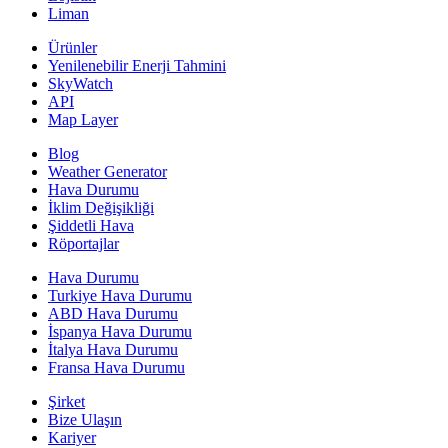
Liman
Ürünler
Yenilenebilir Enerji Tahmini
SkyWatch
API
Map Layer
Blog
Weather Generator
Hava Durumu
İklim Değişikliği
Şiddetli Hava
Röportajlar
Hava Durumu
Turkiye Hava Durumu
ABD Hava Durumu
İspanya Hava Durumu
İtalya Hava Durumu
Fransa Hava Durumu
Şirket
Bize Ulaşın
Kariyer