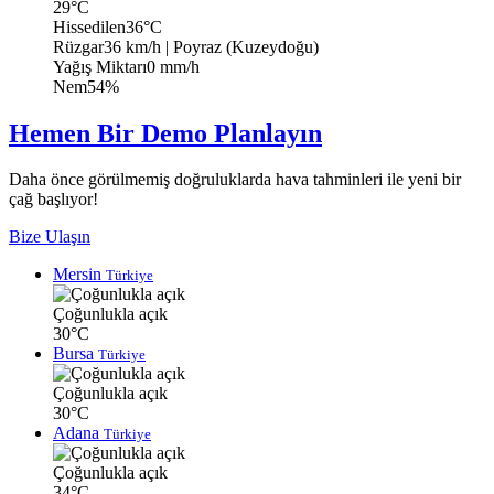
29°C
Hissedilen
36°C
Rüzgar
36 km/h
| Poyraz (Kuzeydoğu)
Yağış Miktarı
0 mm/h
Nem
54%
Hemen Bir Demo Planlayın
Daha önce görülmemiş doğruluklarda hava tahminleri ile yeni bir
çağ başlıyor!
Bize Ulaşın
Mersin
Türkiye
Çoğunlukla açık
30°C
Bursa
Türkiye
Çoğunlukla açık
30°C
Adana
Türkiye
Çoğunlukla açık
34°C