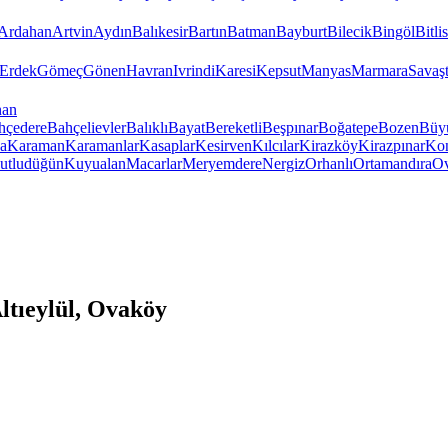
Ardahan
Artvin
Aydın
Balıkesir
Bartın
Batman
Bayburt
Bilecik
Bingöl
Bitlis
Erdek
Gömeç
Gönen
Havran
Ivrindi
Karesi
Kepsut
Manyas
Marmara
Savaş
han
hçedere
Bahçelievler
Balıklı
Bayat
Bereketli
Beşpınar
Boğatepe
Bozen
Büy
a
Karaman
Karamanlar
Kasaplar
Kesirven
Kılcılar
Kirazköy
Kirazpınar
Kon
utludüğün
Kuyualan
Macarlar
Meryemdere
Nergiz
Orhanlı
Ortamandıra
Ov
ltıeylül, Ovaköy