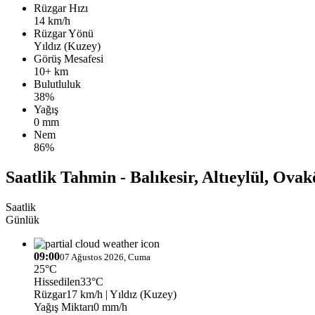
Rüzgar Hızı
14 km/h
Rüzgar Yönü
Yıldız (Kuzey)
Görüş Mesafesi
10+ km
Bulutluluk
38%
Yağış
0 mm
Nem
86%
Saatlik Tahmin - Balıkesir, Altıeylül, Ovak
Saatlik
Günlük
09:00
07 Ağustos 2026, Cuma
25°C
Hissedilen
33°C
Rüzgar
17 km/h
| Yıldız (Kuzey)
Yağış Miktarı
0 mm/h