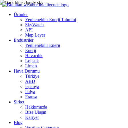
Ürünler
Yenilenebilir Enerji Tahmini
SkyWatch
API
Map Layer
Endüstriler
Yenilenebilir Enerji
Enerji
Havacılık
Lojistik
Liman
Hava Durumu
Türkiye
ABD
İspanya
İtalya
Fransa
Şirket
Hakkımızda
Bize Ulaşın
Kariyer
Blog
Weather Generator