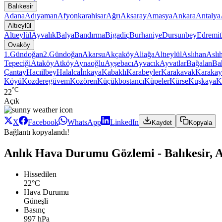
Balıkesir
Adana
Adıyaman
Afyonkarahisar
Ağrı
Aksaray
Amasya
Ankara
Antalya
Altıeylül
Altıeylül
Ayvalık
Balya
Bandırma
Bigadiç
Burhaniye
Dursunbey
Edremit
Ovaköy
1.Gündoğan
2.Gündoğan
Akarsu
Akçaköy
Aliağa
Altıeylül
Aslıhan
Aslı
Tepeciği
Ataköy
Atköy
Aynaoğlu
Ayşebacı
Ayvacık
Ayvatlar
Bağalan
Ba
Çantay
Hacıilbey
Halalca
İnkaya
Kabaklı
Karabeyler
Karakavak
Karakay
Köyü
Kozderegüvem
Kozören
Küçükbostancı
Küpeler
Kürse
Kuşkaya
K
°C
22
Açık
X
Facebook
WhatsApp
LinkedIn
Kaydet
Kopyala
Bağlantı kopyalandı!
Anlık Hava Durumu Gözlemi - Balıkesir, A
Hissedilen
22°C
Hava Durumu
Güneşli
Basınç
997 hPa