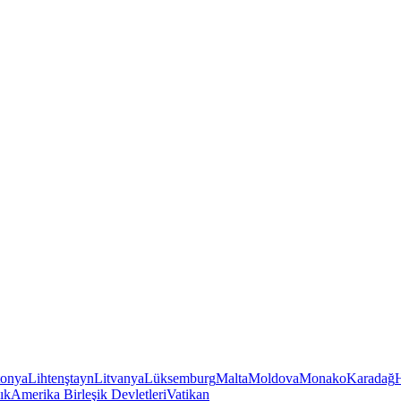
tonya
Lihtenştayn
Litvanya
Lüksemburg
Malta
Moldova
Monako
Karadağ
ık
Amerika Birleşik Devletleri
Vatikan