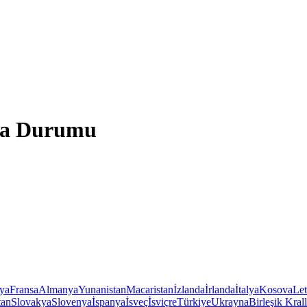
ava Durumu
iya
Fransa
Almanya
Yunanistan
Macaristan
İzlanda
İrlanda
İtalya
Kosova
Le
tan
Slovakya
Slovenya
İspanya
İsveç
İsviçre
Türkiye
Ukrayna
Birleşik Krall