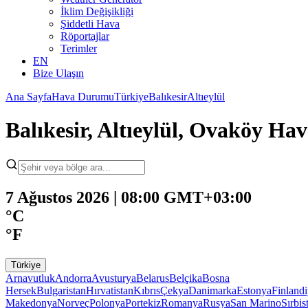
İklim Değişikliği
Şiddetli Hava
Röportajlar
Terimler
EN
Bize Ulaşın
Ana Sayfa
Hava Durumu
Türkiye
Balıkesir
Altıeylül
Balıkesir, Altıeylül, Ovaköy H
7 Ağustos 2026 | 08:00 GMT+03:00
°C
°F
Türkiye
Arnavutluk
Andorra
Avusturya
Belarus
Belçika
Bosna
Hersek
Bulgaristan
Hırvatistan
Kıbrıs
Çekya
Danimarka
Estonya
Finland
Makedonya
Norveç
Polonya
Portekiz
Romanya
Rusya
San Marino
Sırbis