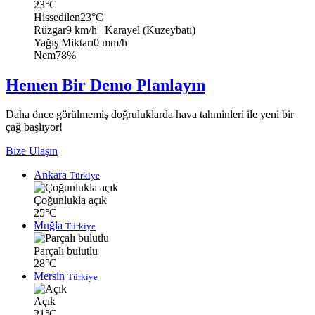
23°C
Hissedilen
23°C
Rüzgar
9 km/h
| Karayel (Kuzeybatı)
Yağış Miktarı
0 mm/h
Nem
78%
Hemen Bir Demo Planlayın
Daha önce görülmemiş doğruluklarda hava tahminleri ile yeni bir
çağ başlıyor!
Bize Ulaşın
Ankara
Türkiye
Çoğunlukla açık
25°C
Muğla
Türkiye
Parçalı bulutlu
28°C
Mersin
Türkiye
Açık
21°C