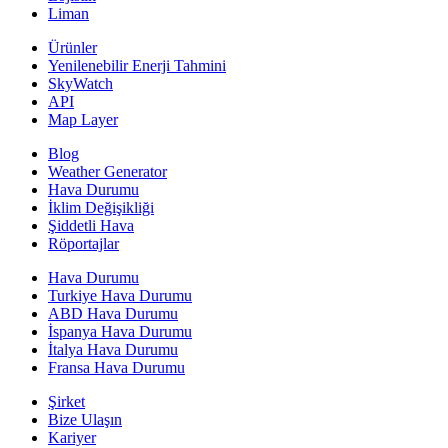
Liman
Ürünler
Yenilenebilir Enerji Tahmini
SkyWatch
API
Map Layer
Blog
Weather Generator
Hava Durumu
İklim Değişikliği
Şiddetli Hava
Röportajlar
Hava Durumu
Turkiye Hava Durumu
ABD Hava Durumu
İspanya Hava Durumu
İtalya Hava Durumu
Fransa Hava Durumu
Şirket
Bize Ulaşın
Kariyer