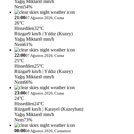
Yağış Miktarı
0 mm/h
Nem
54%
21:00
07 Ağustos 2026, Cuma
26°C
Hissedilen
32°C
Rüzgar
9 km/h
| Yıldız (Kuzey)
Yağış Miktarı
0 mm/h
Nem
61%
22:00
07 Ağustos 2026, Cuma
25°C
Hissedilen
25°C
Rüzgar
9 km/h
| Yıldız (Kuzey)
Yağış Miktarı
0 mm/h
Nem
66%
23:00
07 Ağustos 2026, Cuma
24°C
Hissedilen
24°C
Rüzgar
8 km/h
| Karayel (Kuzeybatı)
Yağış Miktarı
0 mm/h
Nem
73%
00:00
08 Ağustos 2026, Cumartesi