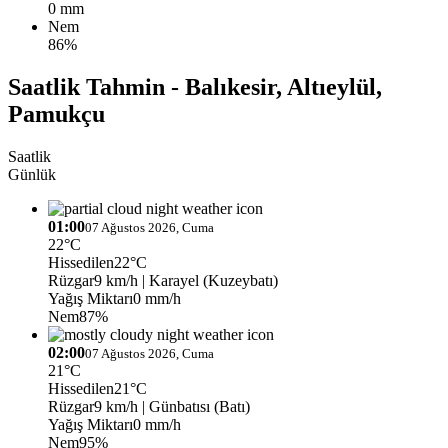
0 mm
Nem
86%
Saatlik Tahmin - Balıkesir, Altıeylül,
Pamukçu
Saatlik
Günlük
01:00
07 Ağustos 2026, Cuma
22°C
Hissedilen
22°C
Rüzgar
9 km/h
| Karayel (Kuzeybatı)
Yağış Miktarı
0 mm/h
Nem
87%
02:00
07 Ağustos 2026, Cuma
21°C
Hissedilen
21°C
Rüzgar
9 km/h
| Günbatısı (Batı)
Yağış Miktarı
0 mm/h
Nem
95%