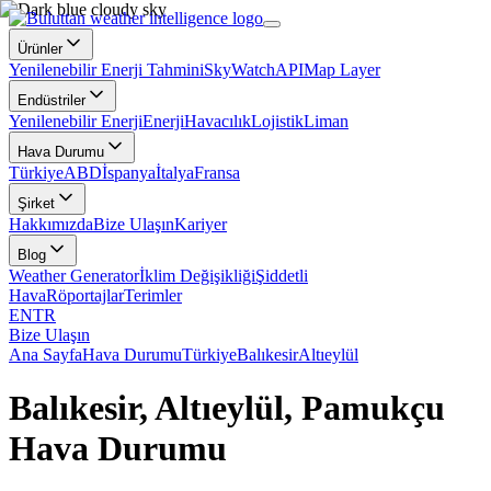
Ürünler
Yenilenebilir Enerji Tahmini
SkyWatch
API
Map Layer
Endüstriler
Yenilenebilir Enerji
Enerji
Havacılık
Lojistik
Liman
Hava Durumu
Türkiye
ABD
İspanya
İtalya
Fransa
Şirket
Hakkımızda
Bize Ulaşın
Kariyer
Blog
Weather Generator
İklim Değişikliği
Şiddetli
Hava
Röportajlar
Terimler
EN
TR
Bize Ulaşın
Ana Sayfa
Hava Durumu
Türkiye
Balıkesir
Altıeylül
Balıkesir, Altıeylül, Pamukçu
Hava Durumu