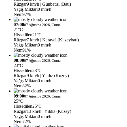
Rüzgar
9 km/h
| Günbatısı (Batı)
Yağış Miktarı
0 mm/h
Nem
97%
07:00
07 Ağustos 2026, Cuma
21°C
Hissedilen
21°C
Rüzgar
7 km/h
| Karayel (Kuzeybatı)
Yağış Miktarı
0 mm/h
Nem
91%
08:00
07 Ağustos 2026, Cuma
23°C
Hissedilen
23°C
Rüzgar
9 km/h
| Yıldız (Kuzey)
Yağış Miktarı
0 mm/h
Nem
82%
09:00
07 Ağustos 2026, Cuma
25°C
Hissedilen
25°C
Rüzgar
13 km/h
| Yıldız (Kuzey)
Yağış Miktarı
0 mm/h
Nem
72%