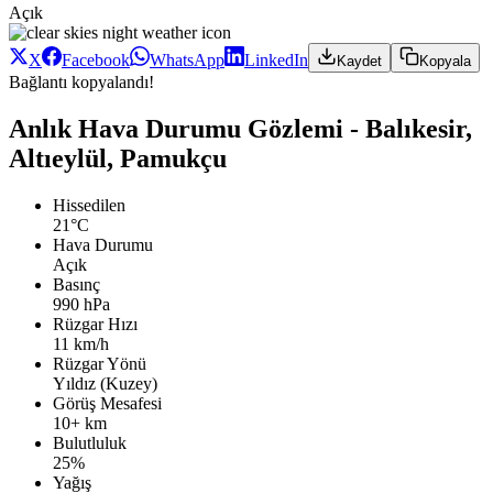
Açık
X
Facebook
WhatsApp
LinkedIn
Kaydet
Kopyala
Bağlantı kopyalandı!
Anlık Hava Durumu Gözlemi - Balıkesir,
Altıeylül, Pamukçu
Hissedilen
21°C
Hava Durumu
Açık
Basınç
990 hPa
Rüzgar Hızı
11 km/h
Rüzgar Yönü
Yıldız (Kuzey)
Görüş Mesafesi
10+ km
Bulutluluk
25%
Yağış