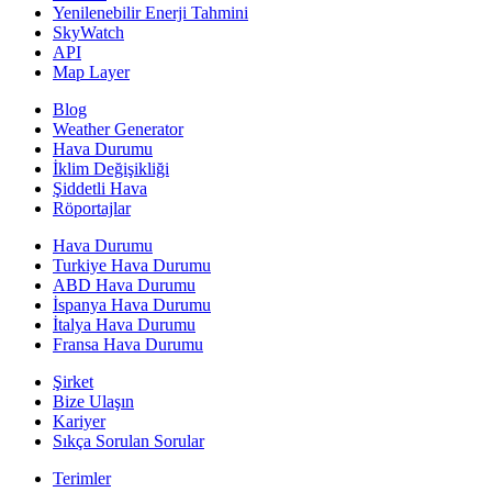
Yenilenebilir Enerji Tahmini
SkyWatch
API
Map Layer
Blog
Weather Generator
Hava Durumu
İklim Değişikliği
Şiddetli Hava
Röportajlar
Hava Durumu
Turkiye Hava Durumu
ABD Hava Durumu
İspanya Hava Durumu
İtalya Hava Durumu
Fransa Hava Durumu
Şirket
Bize Ulaşın
Kariyer
Sıkça Sorulan Sorular
Terimler