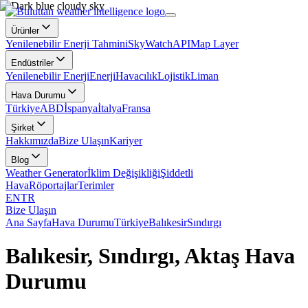
Ürünler
Yenilenebilir Enerji Tahmini
SkyWatch
API
Map Layer
Endüstriler
Yenilenebilir Enerji
Enerji
Havacılık
Lojistik
Liman
Hava Durumu
Türkiye
ABD
İspanya
İtalya
Fransa
Şirket
Hakkımızda
Bize Ulaşın
Kariyer
Blog
Weather Generator
İklim Değişikliği
Şiddetli
Hava
Röportajlar
Terimler
EN
TR
Bize Ulaşın
Ana Sayfa
Hava Durumu
Türkiye
Balıkesir
Sındırgı
Balıkesir, Sındırgı, Aktaş Hava
Durumu