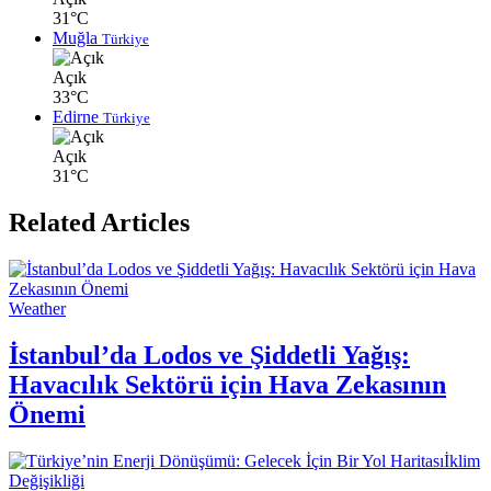
31°C
Muğla
Türkiye
Açık
33°C
Edirne
Türkiye
Açık
31°C
Related Articles
Weather
İstanbul’da Lodos ve Şiddetli Yağış:
Havacılık Sektörü için Hava Zekasının
Önemi
İklim
Değişikliği