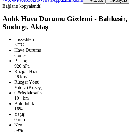
X
Facebook
WhatsApp
LinkedIn
Kaydet
Kopyala
Bağlantı kopyalandı!
Anlık Hava Durumu Gözlemi - Balıkesir,
Sındırgı, Aktaş
Hissedilen
37°C
Hava Durumu
Güneşli
Basınç
926 hPa
Rüzgar Hızı
28 km/h
Rüzgar Yönü
Yıldız (Kuzey)
Görüş Mesafesi
10+ km
Bulutluluk
16%
Yağış
0 mm
Nem
59%