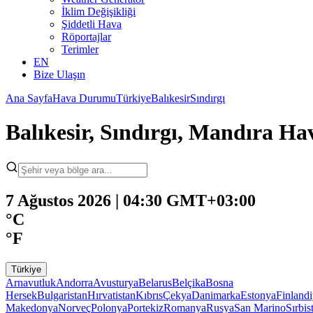
İklim Değişikliği
Şiddetli Hava
Röportajlar
Terimler
EN
Bize Ulaşın
Ana Sayfa
Hava Durumu
Türkiye
Balıkesir
Sındırgı
Balıkesir, Sındırgı, Mandıra 
7 Ağustos 2026 | 04:30 GMT+03:00
°C
°F
Türkiye
Arnavutluk
Andorra
Avusturya
Belarus
Belçika
Bosna
Hersek
Bulgaristan
Hırvatistan
Kıbrıs
Çekya
Danimarka
Estonya
Finland
Makedonya
Norveç
Polonya
Portekiz
Romanya
Rusya
San Marino
Sırbis