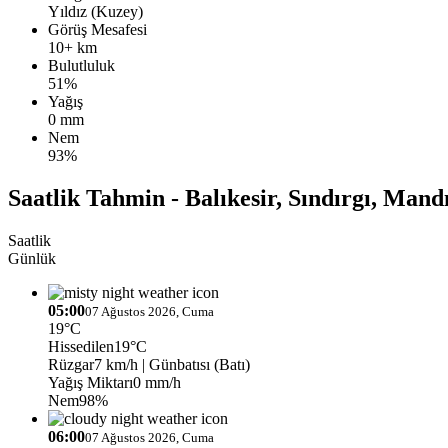
Yıldız (Kuzey)
Görüş Mesafesi
10+ km
Bulutluluk
51%
Yağış
0 mm
Nem
93%
Saatlik Tahmin - Balıkesir, Sındırgı, Mand
Saatlik
Günlük
05:00
07 Ağustos 2026, Cuma
19°C
Hissedilen
19°C
Rüzgar
7 km/h
| Günbatısı (Batı)
Yağış Miktarı
0 mm/h
Nem
98%
06:00
07 Ağustos 2026, Cuma