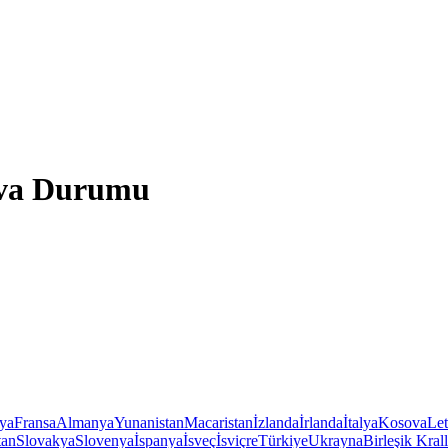
Hava Durumu
iya
Fransa
Almanya
Yunanistan
Macaristan
İzlanda
İrlanda
İtalya
Kosova
Le
tan
Slovakya
Slovenya
İspanya
İsveç
İsviçre
Türkiye
Ukrayna
Birleşik Krall