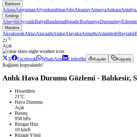
Balıkesir
Adana
Adıyaman
Afyonkarahisar
Ağrı
Aksaray
Amasya
Ankara
Antalya
Sındırgı
Altıeylül
Ayvalık
Balya
Bandırma
Bigadiç
Burhaniye
Dursunbey
Edremit
Mandıra
Akçakısrak
Aktaş
Alacaatlı
Alakır
Alayaka
Armutlu
Aslandede
Bayraklı
B
°C
21
Açık
X
Facebook
WhatsApp
LinkedIn
Kaydet
Kopyala
Bağlantı kopyalandı!
Anlık Hava Durumu Gözlemi - Balıkesir, S
Hissedilen
21°C
Hava Durumu
Açık
Basınç
958 hPa
Rüzgar Hızı
10 km/h
Rüzgar Yönü