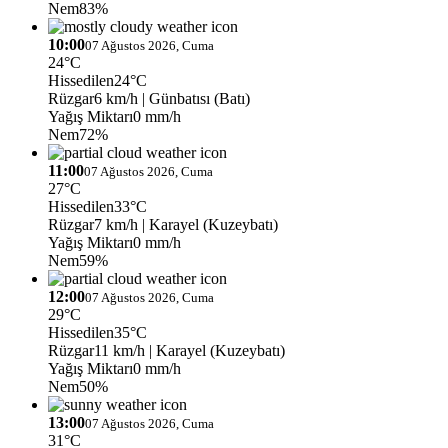
Nem
83%
10:00
07 Ağustos 2026, Cuma
24°C
Hissedilen
24°C
Rüzgar
6 km/h
| Günbatısı (Batı)
Yağış Miktarı
0 mm/h
Nem
72%
11:00
07 Ağustos 2026, Cuma
27°C
Hissedilen
33°C
Rüzgar
7 km/h
| Karayel (Kuzeybatı)
Yağış Miktarı
0 mm/h
Nem
59%
12:00
07 Ağustos 2026, Cuma
29°C
Hissedilen
35°C
Rüzgar
11 km/h
| Karayel (Kuzeybatı)
Yağış Miktarı
0 mm/h
Nem
50%
13:00
07 Ağustos 2026, Cuma
31°C