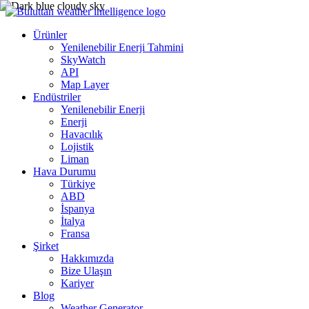
Ürünler
Yenilenebilir Enerji Tahmini
SkyWatch
API
Map Layer
Endüstriler
Yenilenebilir Enerji
Enerji
Havacılık
Lojistik
Liman
Hava Durumu
Türkiye
ABD
İspanya
İtalya
Fransa
Şirket
Hakkımızda
Bize Ulaşın
Kariyer
Blog
Weather Generator