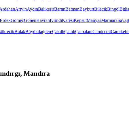
Ardahan
Artvin
Aydın
Balıkesir
Bartın
Batman
Bayburt
Bilecik
Bingöl
Bitlis
Erdek
Gömeç
Gönen
Havran
Ivrindi
Karesi
Kepsut
Manyas
Marmara
Savaş
ükrecik
Bulak
Büyükdağdere
Çakıllı
Çaltılı
Çamalanı
Camicedit
Camikebi
ındırgı, Mandıra