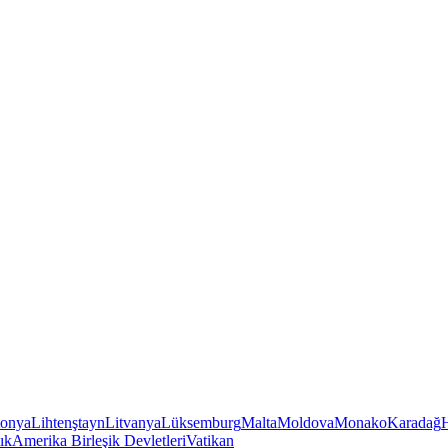
tonya
Lihtenştayn
Litvanya
Lüksemburg
Malta
Moldova
Monako
Karadağ
ık
Amerika Birleşik Devletleri
Vatikan