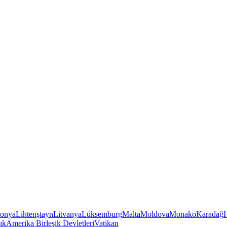
tonya
Lihtenştayn
Litvanya
Lüksemburg
Malta
Moldova
Monako
Karadağ
ık
Amerika Birleşik Devletleri
Vatikan