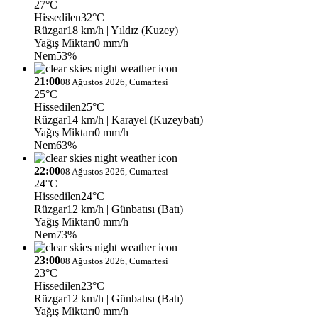
27°C
Hissedilen
32°C
Rüzgar
18 km/h
| Yıldız (Kuzey)
Yağış Miktarı
0 mm/h
Nem
53%
21:00
08 Ağustos 2026, Cumartesi
25°C
Hissedilen
25°C
Rüzgar
14 km/h
| Karayel (Kuzeybatı)
Yağış Miktarı
0 mm/h
Nem
63%
22:00
08 Ağustos 2026, Cumartesi
24°C
Hissedilen
24°C
Rüzgar
12 km/h
| Günbatısı (Batı)
Yağış Miktarı
0 mm/h
Nem
73%
23:00
08 Ağustos 2026, Cumartesi
23°C
Hissedilen
23°C
Rüzgar
12 km/h
| Günbatısı (Batı)
Yağış Miktarı
0 mm/h