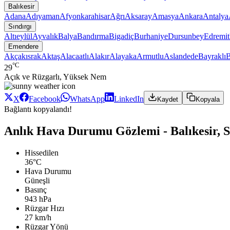
Balıkesir
Adana
Adıyaman
Afyonkarahisar
Ağrı
Aksaray
Amasya
Ankara
Antalya
Sındırgı
Altıeylül
Ayvalık
Balya
Bandırma
Bigadiç
Burhaniye
Dursunbey
Edremit
Emendere
Akçakısrak
Aktaş
Alacaatlı
Alakır
Alayaka
Armutlu
Aslandede
Bayraklı
B
°C
29
Açık ve Rüzgarlı, Yüksek Nem
X
Facebook
WhatsApp
LinkedIn
Kaydet
Kopyala
Bağlantı kopyalandı!
Anlık Hava Durumu Gözlemi - Balıkesir, 
Hissedilen
36°C
Hava Durumu
Güneşli
Basınç
943 hPa
Rüzgar Hızı
27 km/h
Rüzgar Yönü