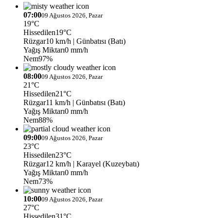
07:00
09 Ağustos 2026, Pazar
19°C
Hissedilen
19°C
Rüzgar
10 km/h
| Günbatısı (Batı)
Yağış Miktarı
0 mm/h
Nem
97%
08:00
09 Ağustos 2026, Pazar
21°C
Hissedilen
21°C
Rüzgar
11 km/h
| Günbatısı (Batı)
Yağış Miktarı
0 mm/h
Nem
88%
09:00
09 Ağustos 2026, Pazar
23°C
Hissedilen
23°C
Rüzgar
12 km/h
| Karayel (Kuzeybatı)
Yağış Miktarı
0 mm/h
Nem
73%
10:00
09 Ağustos 2026, Pazar
27°C
Hissedilen
31°C