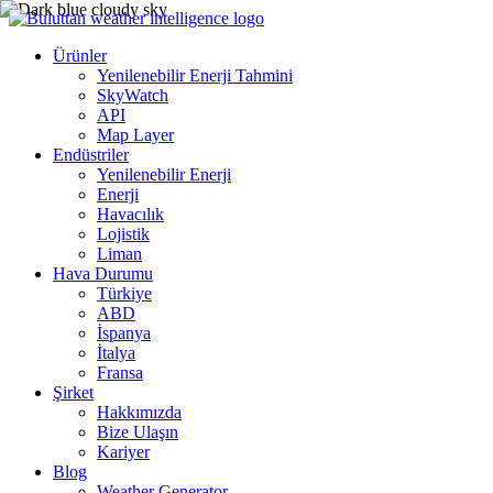
Ürünler
Yenilenebilir Enerji Tahmini
SkyWatch
API
Map Layer
Endüstriler
Yenilenebilir Enerji
Enerji
Havacılık
Lojistik
Liman
Hava Durumu
Türkiye
ABD
İspanya
İtalya
Fransa
Şirket
Hakkımızda
Bize Ulaşın
Kariyer
Blog
Weather Generator