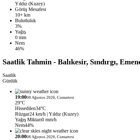
Yıldız (Kuzey)
Görüş Mesafesi
10+ km
Bulutluluk
3%
Yağış
0 mm
Nem
46%
Saatlik Tahmin - Balıkesir, Sındırgı, Emen
Saatlik
Günlük
19:00
08 Ağustos 2026, Cumartesi
29°C
Hissedilen
34°C
Rüzgar
24 km/h
| Yıldız (Kuzey)
Yağış Miktarı
0 mm/h
Nem
44%
20:00
08 Ağustos 2026, Cumartesi