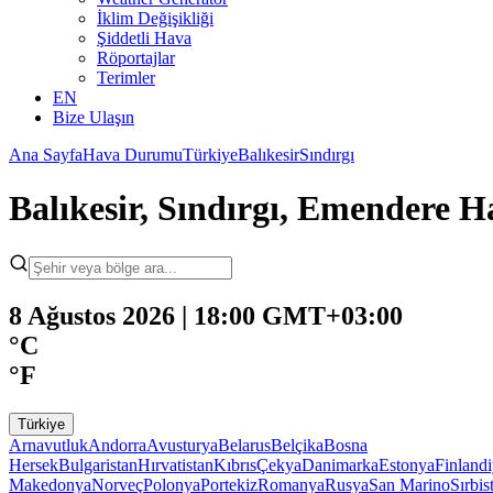
İklim Değişikliği
Şiddetli Hava
Röportajlar
Terimler
EN
Bize Ulaşın
Ana Sayfa
Hava Durumu
Türkiye
Balıkesir
Sındırgı
Balıkesir, Sındırgı, Emendere
8 Ağustos 2026 | 18:00 GMT+03:00
°C
°F
Türkiye
Arnavutluk
Andorra
Avusturya
Belarus
Belçika
Bosna
Hersek
Bulgaristan
Hırvatistan
Kıbrıs
Çekya
Danimarka
Estonya
Finland
Makedonya
Norveç
Polonya
Portekiz
Romanya
Rusya
San Marino
Sırbis