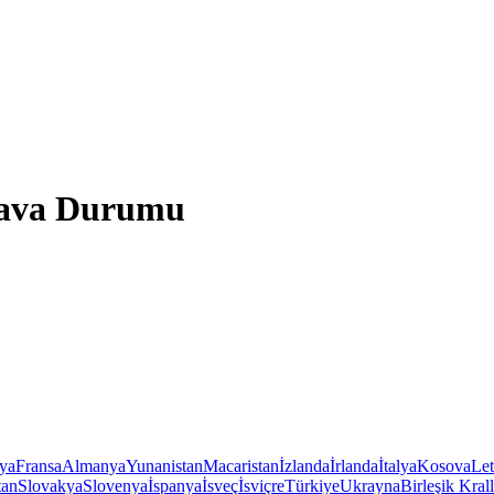
 Hava Durumu
iya
Fransa
Almanya
Yunanistan
Macaristan
İzlanda
İrlanda
İtalya
Kosova
Le
tan
Slovakya
Slovenya
İspanya
İsveç
İsviçre
Türkiye
Ukrayna
Birleşik Krall