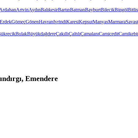
Ardahan
Artvin
Aydın
Balıkesir
Bartın
Batman
Bayburt
Bilecik
Bingöl
Bitlis
Erdek
Gömeç
Gönen
Havran
Ivrindi
Karesi
Kepsut
Manyas
Marmara
Savaş
ükrecik
Bulak
Büyükdağdere
Çakıllı
Çaltılı
Çamalanı
Camicedit
Camikebi
Sındırgı, Emendere