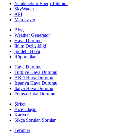
Yenilenebilir Enerji Tahmini
SkyWatch
API
Map Layer
Blog
Weather Generator
Hava Durumu
İklim Değişikliği
Şiddetli Hava
Röportajlar
Hava Durumu
Turkiye Hava Durumu
ABD Hava Durumu
İspanya Hava Durumu
İtalya Hava Durumu
Fransa Hava Durumu
Şirket
Bize Ulaşın
Kariyer
Sıkça Sorulan Sorular
Terimler