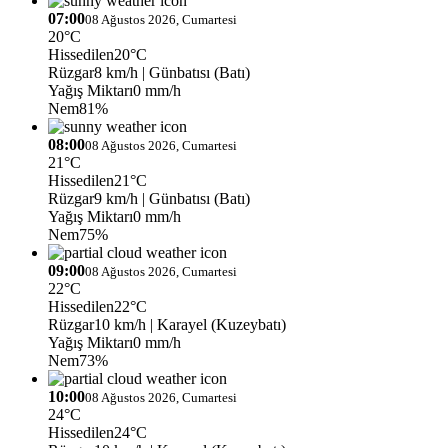
07:00
08 Ağustos 2026, Cumartesi
20°C
Hissedilen
20°C
Rüzgar
8 km/h
| Günbatısı (Batı)
Yağış Miktarı
0 mm/h
Nem
81%
08:00
08 Ağustos 2026, Cumartesi
21°C
Hissedilen
21°C
Rüzgar
9 km/h
| Günbatısı (Batı)
Yağış Miktarı
0 mm/h
Nem
75%
09:00
08 Ağustos 2026, Cumartesi
22°C
Hissedilen
22°C
Rüzgar
10 km/h
| Karayel (Kuzeybatı)
Yağış Miktarı
0 mm/h
Nem
73%
10:00
08 Ağustos 2026, Cumartesi
24°C
Hissedilen
24°C