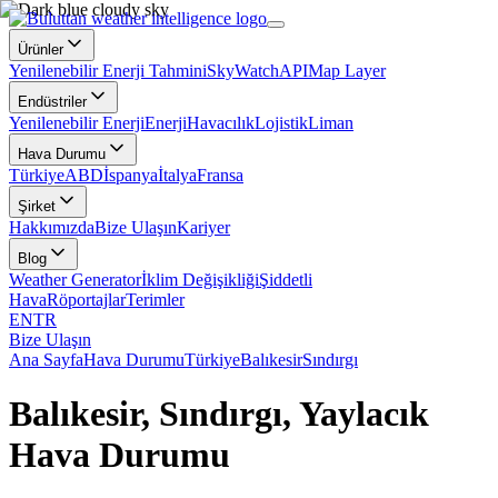
Ürünler
Yenilenebilir Enerji Tahmini
SkyWatch
API
Map Layer
Endüstriler
Yenilenebilir Enerji
Enerji
Havacılık
Lojistik
Liman
Hava Durumu
Türkiye
ABD
İspanya
İtalya
Fransa
Şirket
Hakkımızda
Bize Ulaşın
Kariyer
Blog
Weather Generator
İklim Değişikliği
Şiddetli
Hava
Röportajlar
Terimler
EN
TR
Bize Ulaşın
Ana Sayfa
Hava Durumu
Türkiye
Balıkesir
Sındırgı
Balıkesir, Sındırgı, Yaylacık
Hava Durumu