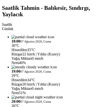
Saatlik Tahmin - Balıkesir, Sındırgı,
Yaylacık
Saatlik
Günlük
18:00
07 Ağustos 2026, Cuma
30°C
Hissedilen
35°C
Rüzgar
22 km/h
| Yıldız (Kuzey)
Yağış Miktarı
0 mm/h
Nem
46%
19:00
07 Ağustos 2026, Cuma
29°C
Hissedilen
34°C
Rüzgar
20 km/h
| Yıldız (Kuzey)
Yağış Miktarı
0 mm/h
Nem
51%
20:00
07 Ağustos 2026, Cuma
26°C