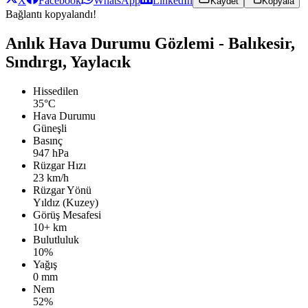
X
Facebook
WhatsApp
LinkedIn
Kaydet
Kopyala
Bağlantı kopyalandı!
Anlık Hava Durumu Gözlemi - Balıkesir,
Sındırgı, Yaylacık
Hissedilen
35°C
Hava Durumu
Güneşli
Basınç
947 hPa
Rüzgar Hızı
23 km/h
Rüzgar Yönü
Yıldız (Kuzey)
Görüş Mesafesi
10+ km
Bulutluluk
10%
Yağış
0 mm
Nem
52%