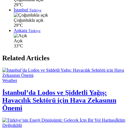
29°C
İstanbul
Türkiye
Çoğunlukla açık
29°C
Ankara
Türkiye
Açık
33°C
Related Articles
Weather
İstanbul’da Lodos ve Şiddetli Yağış:
Havacılık Sektörü için Hava Zekasının
Önemi
İklim
Değişikliği