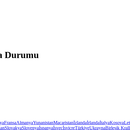
ava Durumu
iya
Fransa
Almanya
Yunanistan
Macaristan
İzlanda
İrlanda
İtalya
Kosova
Le
tan
Slovakya
Slovenya
İspanya
İsveç
İsviçre
Türkiye
Ukrayna
Birleşik Krall