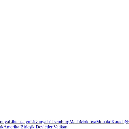
tonya
Lihtenştayn
Litvanya
Lüksemburg
Malta
Moldova
Monako
Karadağ
ık
Amerika Birleşik Devletleri
Vatikan