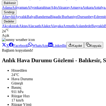
Balıkesir
Adana
Adıyaman
Afyonkarahisar
Ağrı
Aksaray
Amasya
Ankara
Antalya
Sındırgı
Altıeylül
Ayvalık
Balya
Bandırma
Bigadiç
Burhaniye
Dursunbey
Edremit
Dedeler
Akçakısrak
Aktaş
Alacaatlı
Alakır
Alayaka
Armutlu
Aslandede
Bayraklı
B
°C
24
Açık
X
Facebook
WhatsApp
LinkedIn
Kaydet
Kopyala
Bağlantı kopyalandı!
Anlık Hava Durumu Gözlemi - Balıkesir, S
Hissedilen
24°C
Hava Durumu
Güneşli
Basınç
911 hPa
Rüzgar Hızı
17 km/h
Rüzgar Yönü