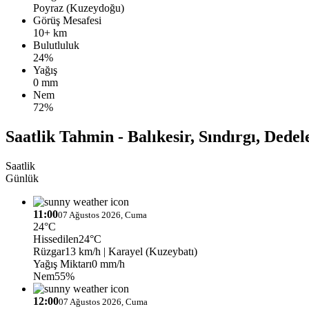
Poyraz (Kuzeydoğu)
Görüş Mesafesi
10+ km
Bulutluluk
24%
Yağış
0 mm
Nem
72%
Saatlik Tahmin - Balıkesir, Sındırgı, Dedel
Saatlik
Günlük
11:00
07 Ağustos 2026, Cuma
24°C
Hissedilen
24°C
Rüzgar
13 km/h
| Karayel (Kuzeybatı)
Yağış Miktarı
0 mm/h
Nem
55%
12:00
07 Ağustos 2026, Cuma