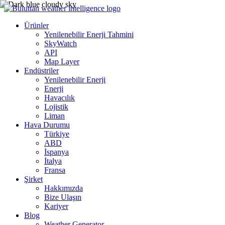
Ürünler
Yenilenebilir Enerji Tahmini
SkyWatch
API
Map Layer
Endüstriler
Yenilenebilir Enerji
Enerji
Havacılık
Lojistik
Liman
Hava Durumu
Türkiye
ABD
İspanya
İtalya
Fransa
Şirket
Hakkımızda
Bize Ulaşın
Kariyer
Blog
Weather Generator