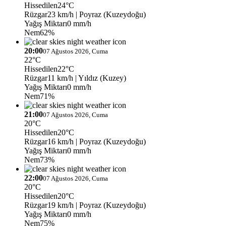
Hissedilen
24°C
Rüzgar
23 km/h
| Poyraz (Kuzeydoğu)
Yağış Miktarı
0 mm/h
Nem
62%
20:00
07 Ağustos 2026, Cuma
22°C
Hissedilen
22°C
Rüzgar
11 km/h
| Yıldız (Kuzey)
Yağış Miktarı
0 mm/h
Nem
71%
21:00
07 Ağustos 2026, Cuma
20°C
Hissedilen
20°C
Rüzgar
16 km/h
| Poyraz (Kuzeydoğu)
Yağış Miktarı
0 mm/h
Nem
73%
22:00
07 Ağustos 2026, Cuma
20°C
Hissedilen
20°C
Rüzgar
19 km/h
| Poyraz (Kuzeydoğu)
Yağış Miktarı
0 mm/h
Nem
75%