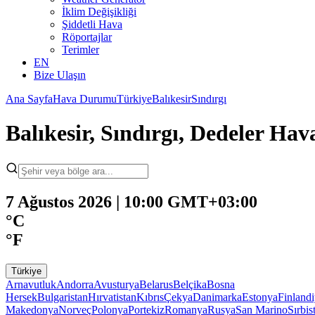
İklim Değişikliği
Şiddetli Hava
Röportajlar
Terimler
EN
Bize Ulaşın
Ana Sayfa
Hava Durumu
Türkiye
Balıkesir
Sındırgı
Balıkesir, Sındırgı, Dedeler H
7 Ağustos 2026 | 10:00 GMT+03:00
°C
°F
Türkiye
Arnavutluk
Andorra
Avusturya
Belarus
Belçika
Bosna
Hersek
Bulgaristan
Hırvatistan
Kıbrıs
Çekya
Danimarka
Estonya
Finland
Makedonya
Norveç
Polonya
Portekiz
Romanya
Rusya
San Marino
Sırbis