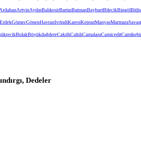
Ardahan
Artvin
Aydın
Balıkesir
Bartın
Batman
Bayburt
Bilecik
Bingöl
Bitlis
Erdek
Gömeç
Gönen
Havran
Ivrindi
Karesi
Kepsut
Manyas
Marmara
Savaş
ükrecik
Bulak
Büyükdağdere
Çakıllı
Çaltılı
Çamalanı
Camicedit
Camikebi
ındırgı, Dedeler