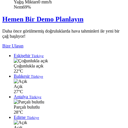
Yağış Miktarı
0 mm/h
Nem
69%
Hemen Bir Demo Planlayın
Daha önce görülmemiş doğruluklarda hava tahminleri ile yeni bir
çağ başlıyor!
Bize Ulaşın
Eskişehir
Türkiye
Çoğunlukla açık
22°C
Balıkesir
Türkiye
Açık
27°C
Antalya
Türkiye
Parçalı bulutlu
28°C
Edirne
Türkiye
Açık