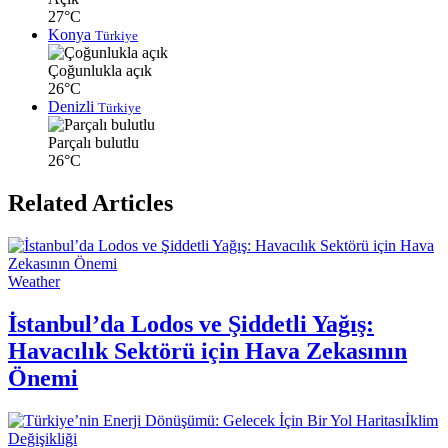
27°C
Konya
Türkiye
Çoğunlukla açık
26°C
Denizli
Türkiye
Parçalı bulutlu
26°C
Related Articles
Weather
İstanbul’da Lodos ve Şiddetli Yağış:
Havacılık Sektörü için Hava Zekasının
Önemi
İklim
Değişikliği