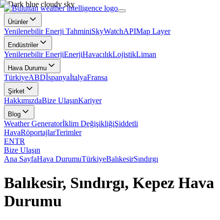
Ürünler
Yenilenebilir Enerji Tahmini
SkyWatch
API
Map Layer
Endüstriler
Yenilenebilir Enerji
Enerji
Havacılık
Lojistik
Liman
Hava Durumu
Türkiye
ABD
İspanya
İtalya
Fransa
Şirket
Hakkımızda
Bize Ulaşın
Kariyer
Blog
Weather Generator
İklim Değişikliği
Şiddetli
Hava
Röportajlar
Terimler
EN
TR
Bize Ulaşın
Ana Sayfa
Hava Durumu
Türkiye
Balıkesir
Sındırgı
Balıkesir, Sındırgı, Kepez Hava
Durumu