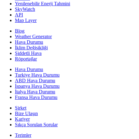
Yenilenebilir Enerji Tahmini
SkyWatch
API
Map Layer
Blog
Weather Generator
Hava Durumu
İklim Değişikliği
Şiddetli Hava
Röportajlar
Hava Durumu
Turkiye Hava Durumu
ABD Hava Durumu
İspanya Hava Durumu
İtalya Hava Durumu
Fransa Hava Durumu
Şirket
Bize Ulaşın
Kariyer
Sıkça Sorulan Sorular
Terimler