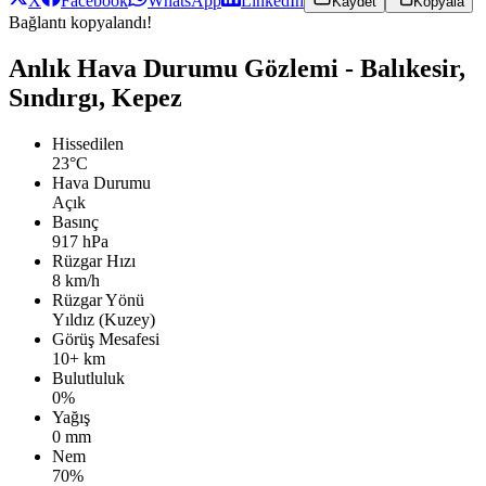
X
Facebook
WhatsApp
LinkedIn
Kaydet
Kopyala
Bağlantı kopyalandı!
Anlık Hava Durumu Gözlemi - Balıkesir,
Sındırgı, Kepez
Hissedilen
23°C
Hava Durumu
Açık
Basınç
917 hPa
Rüzgar Hızı
8 km/h
Rüzgar Yönü
Yıldız (Kuzey)
Görüş Mesafesi
10+ km
Bulutluluk
0%
Yağış
0 mm
Nem
70%