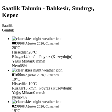
Saatlik Tahmin - Balıkesir, Sındırgı,
Kepez
Saatlik
Günlük
00:00
08 Ağustos 2026, Cumartesi
20°C
Hissedilen
20°C
Rüzgar
14 km/h
| Poyraz (Kuzeydoğu)
Yağış Miktarı
0 mm/h
Nem
68%
01:00
08 Ağustos 2026, Cumartesi
19°C
Hissedilen
19°C
Rüzgar
13 km/h
| Poyraz (Kuzeydoğu)
Yağış Miktarı
0 mm/h
Nem
64%
02:00
08 Ağustos 2026, Cumartesi
19°C