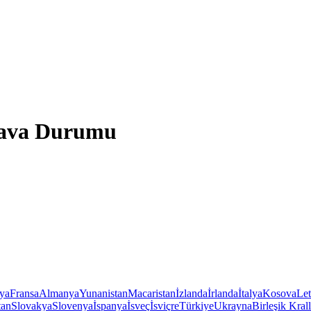
 Hava Durumu
iya
Fransa
Almanya
Yunanistan
Macaristan
İzlanda
İrlanda
İtalya
Kosova
Le
tan
Slovakya
Slovenya
İspanya
İsveç
İsviçre
Türkiye
Ukrayna
Birleşik Krall