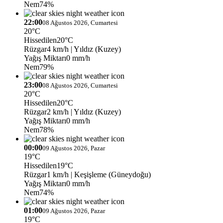
Nem
74%
22:00
08 Ağustos 2026, Cumartesi
20°C
Hissedilen
20°C
Rüzgar
4 km/h
| Yıldız (Kuzey)
Yağış Miktarı
0 mm/h
Nem
79%
23:00
08 Ağustos 2026, Cumartesi
20°C
Hissedilen
20°C
Rüzgar
2 km/h
| Yıldız (Kuzey)
Yağış Miktarı
0 mm/h
Nem
78%
00:00
09 Ağustos 2026, Pazar
19°C
Hissedilen
19°C
Rüzgar
1 km/h
| Keşişleme (Güneydoğu)
Yağış Miktarı
0 mm/h
Nem
74%
01:00
09 Ağustos 2026, Pazar
19°C