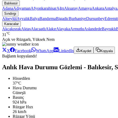
Balıkesir
Adana
Adıyaman
Afyonkarahisar
Ağrı
Aksaray
Amasya
Ankara
Antalya
Sındırgı
Altıeylül
Ayvalık
Balya
Bandırma
Bigadiç
Burhaniye
Dursunbey
Edremit
Karacalar
Akçakısrak
Aktaş
Alacaatlı
Alakır
Alayaka
Armutlu
Aslandede
Bayraklı
B
°C
31
Açık ve Rüzgarlı, Yüksek Nem
X
Facebook
WhatsApp
LinkedIn
Kaydet
Kopyala
Bağlantı kopyalandı!
Anlık Hava Durumu Gözlemi - Balıkesir, S
Hissedilen
37°C
Hava Durumu
Güneşli
Basınç
924 hPa
Rüzgar Hızı
26 km/h
Rüzgar Yönü