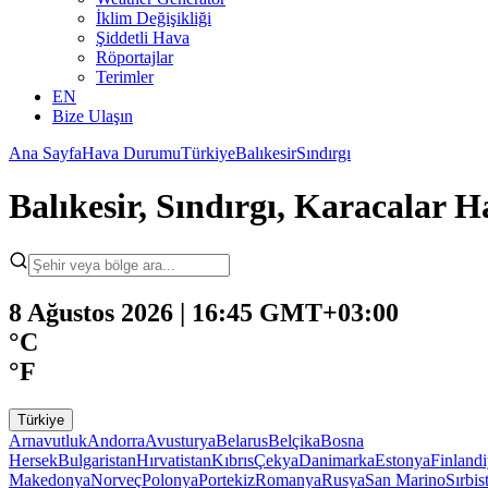
İklim Değişikliği
Şiddetli Hava
Röportajlar
Terimler
EN
Bize Ulaşın
Ana Sayfa
Hava Durumu
Türkiye
Balıkesir
Sındırgı
Balıkesir, Sındırgı, Karacalar
8 Ağustos 2026 | 16:45 GMT+03:00
°C
°F
Türkiye
Arnavutluk
Andorra
Avusturya
Belarus
Belçika
Bosna
Hersek
Bulgaristan
Hırvatistan
Kıbrıs
Çekya
Danimarka
Estonya
Finland
Makedonya
Norveç
Polonya
Portekiz
Romanya
Rusya
San Marino
Sırbis