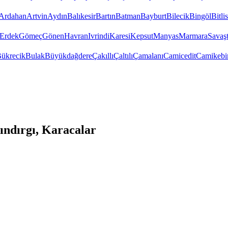
Ardahan
Artvin
Aydın
Balıkesir
Bartın
Batman
Bayburt
Bilecik
Bingöl
Bitlis
Erdek
Gömeç
Gönen
Havran
Ivrindi
Karesi
Kepsut
Manyas
Marmara
Savaş
ükrecik
Bulak
Büyükdağdere
Çakıllı
Çaltılı
Çamalanı
Camicedit
Camikebi
ındırgı, Karacalar