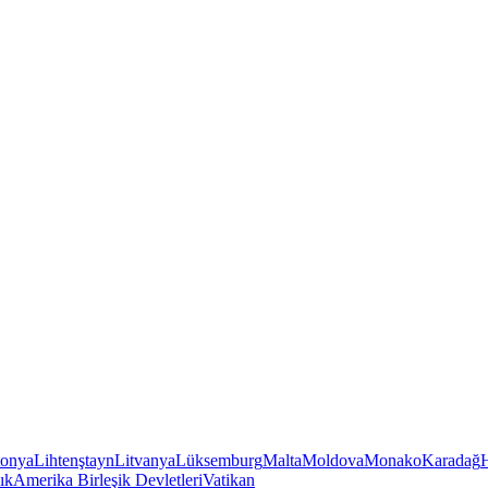
tonya
Lihtenştayn
Litvanya
Lüksemburg
Malta
Moldova
Monako
Karadağ
ık
Amerika Birleşik Devletleri
Vatikan