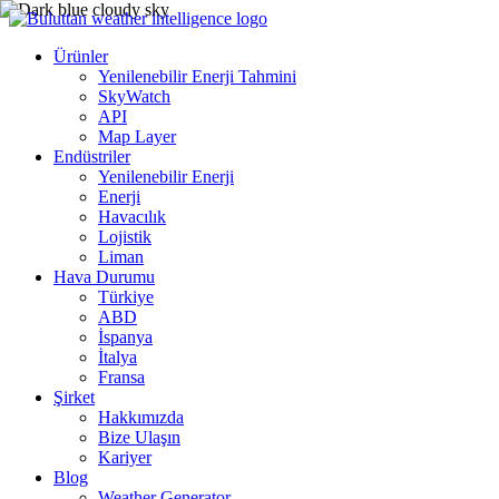
Ürünler
Yenilenebilir Enerji Tahmini
SkyWatch
API
Map Layer
Endüstriler
Yenilenebilir Enerji
Enerji
Havacılık
Lojistik
Liman
Hava Durumu
Türkiye
ABD
İspanya
İtalya
Fransa
Şirket
Hakkımızda
Bize Ulaşın
Kariyer
Blog
Weather Generator