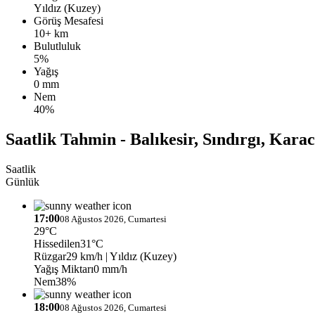
Yıldız (Kuzey)
Görüş Mesafesi
10+ km
Bulutluluk
5%
Yağış
0 mm
Nem
40%
Saatlik Tahmin - Balıkesir, Sındırgı, Kara
Saatlik
Günlük
17:00
08 Ağustos 2026, Cumartesi
29°C
Hissedilen
31°C
Rüzgar
29 km/h
| Yıldız (Kuzey)
Yağış Miktarı
0 mm/h
Nem
38%
18:00
08 Ağustos 2026, Cumartesi