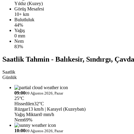
Yıldız (Kuzey)
Görüş Mesafesi
10+ km
Bulutluluk
44%
Yağış
0 mm
Nem
83%
Saatlik Tahmin - Balıkesir, Sındırgı, Çavd
Saatlik
Günlük
09:00
09 Ağustos 2026, Pazar
25°C
Hissedilen
32°C
Rüzgar
13 km/h
| Karayel (Kuzeybatı)
Yağış Miktarı
0 mm/h
Nem
69%
10:00
09 Ağustos 2026, Pazar