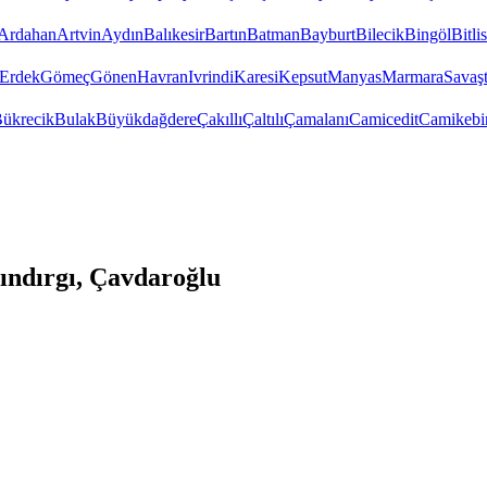
Ardahan
Artvin
Aydın
Balıkesir
Bartın
Batman
Bayburt
Bilecik
Bingöl
Bitlis
Erdek
Gömeç
Gönen
Havran
Ivrindi
Karesi
Kepsut
Manyas
Marmara
Savaş
ükrecik
Bulak
Büyükdağdere
Çakıllı
Çaltılı
Çamalanı
Camicedit
Camikebi
ındırgı, Çavdaroğlu