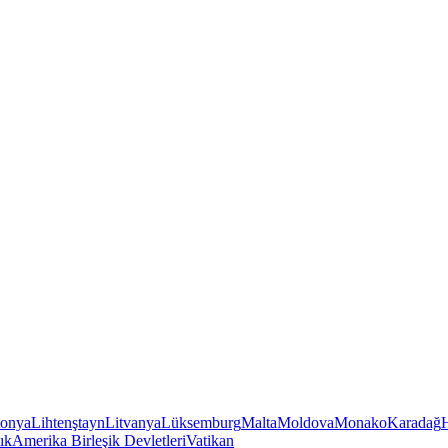
tonya
Lihtenştayn
Litvanya
Lüksemburg
Malta
Moldova
Monako
Karadağ
ık
Amerika Birleşik Devletleri
Vatikan