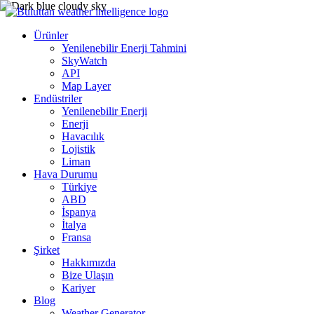
Ürünler
Yenilenebilir Enerji Tahmini
SkyWatch
API
Map Layer
Endüstriler
Yenilenebilir Enerji
Enerji
Havacılık
Lojistik
Liman
Hava Durumu
Türkiye
ABD
İspanya
İtalya
Fransa
Şirket
Hakkımızda
Bize Ulaşın
Kariyer
Blog
Weather Generator