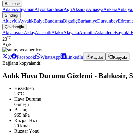
Balıkesir
Adana
Adıyaman
Afyonkarahisar
Ağrı
Aksaray
Amasya
Ankara
Antalya
Sındırgı
Altıeylül
Ayvalık
Balya
Bandırma
Bigadiç
Burhaniye
Dursunbey
Edremit
Çavdaroğlu
Akçakısrak
Aktaş
Alacaatlı
Alakır
Alayaka
Armutlu
Aslandede
Bayraklı
B
°C
23
Açık
X
Facebook
WhatsApp
LinkedIn
Kaydet
Kopyala
Bağlantı kopyalandı!
Anlık Hava Durumu Gözlemi - Balıkesir, S
Hissedilen
23°C
Hava Durumu
Güneşli
Basınç
965 hPa
Rüzgar Hızı
20 km/h
Rüzgar Yönü