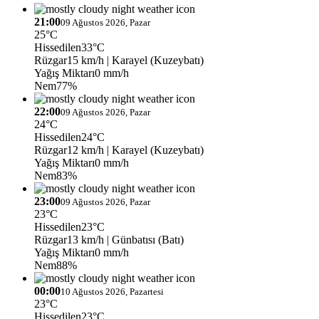
21:00
09 Ağustos 2026, Pazar
25°C
Hissedilen
33°C
Rüzgar
15 km/h
| Karayel (Kuzeybatı)
Yağış Miktarı
0 mm/h
Nem
77%
22:00
09 Ağustos 2026, Pazar
24°C
Hissedilen
24°C
Rüzgar
12 km/h
| Karayel (Kuzeybatı)
Yağış Miktarı
0 mm/h
Nem
83%
23:00
09 Ağustos 2026, Pazar
23°C
Hissedilen
23°C
Rüzgar
13 km/h
| Günbatısı (Batı)
Yağış Miktarı
0 mm/h
Nem
88%
00:00
10 Ağustos 2026, Pazartesi
23°C
Hissedilen
23°C