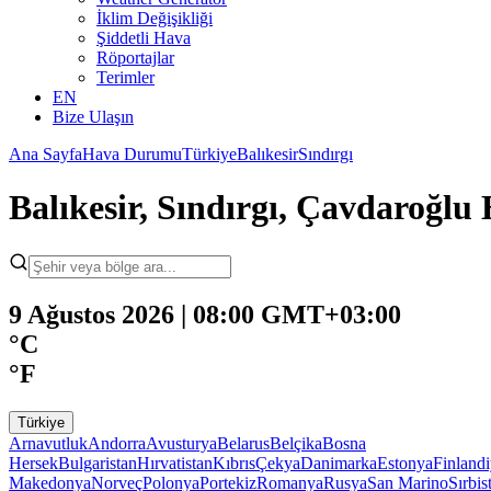
İklim Değişikliği
Şiddetli Hava
Röportajlar
Terimler
EN
Bize Ulaşın
Ana Sayfa
Hava Durumu
Türkiye
Balıkesir
Sındırgı
Balıkesir, Sındırgı, Çavdaroğl
9 Ağustos 2026 | 08:00 GMT+03:00
°C
°F
Türkiye
Arnavutluk
Andorra
Avusturya
Belarus
Belçika
Bosna
Hersek
Bulgaristan
Hırvatistan
Kıbrıs
Çekya
Danimarka
Estonya
Finland
Makedonya
Norveç
Polonya
Portekiz
Romanya
Rusya
San Marino
Sırbis