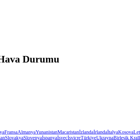
u Hava Durumu
iya
Fransa
Almanya
Yunanistan
Macaristan
İzlanda
İrlanda
İtalya
Kosova
Le
tan
Slovakya
Slovenya
İspanya
İsveç
İsviçre
Türkiye
Ukrayna
Birleşik Krall