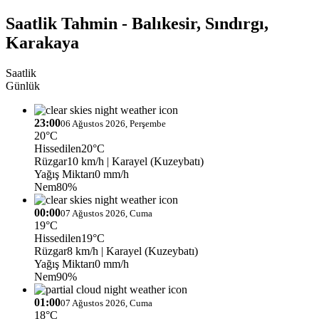
Saatlik Tahmin - Balıkesir, Sındırgı,
Karakaya
Saatlik
Günlük
23:00
06 Ağustos 2026, Perşembe
20°C
Hissedilen
20°C
Rüzgar
10 km/h
| Karayel (Kuzeybatı)
Yağış Miktarı
0 mm/h
Nem
80%
00:00
07 Ağustos 2026, Cuma
19°C
Hissedilen
19°C
Rüzgar
8 km/h
| Karayel (Kuzeybatı)
Yağış Miktarı
0 mm/h
Nem
90%
01:00
07 Ağustos 2026, Cuma
18°C