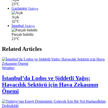
23°C
Gaziantep
Türkiye
Açık
32°C
İstanbul
Türkiye
Parçalı bulutlu
23°C
Related Articles
Weather
İstanbul’da Lodos ve Şiddetli Yağış:
Havacılık Sektörü için Hava Zekasının
Önemi
İklim
Değişikliği