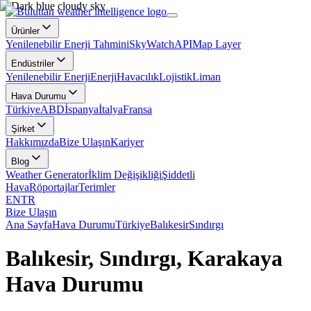
Ürünler
Yenilenebilir Enerji Tahmini
SkyWatch
API
Map Layer
Endüstriler
Yenilenebilir Enerji
Enerji
Havacılık
Lojistik
Liman
Hava Durumu
Türkiye
ABD
İspanya
İtalya
Fransa
Şirket
Hakkımızda
Bize Ulaşın
Kariyer
Blog
Weather Generator
İklim Değişikliği
Şiddetli
Hava
Röportajlar
Terimler
EN
TR
Bize Ulaşın
Ana Sayfa
Hava Durumu
Türkiye
Balıkesir
Sındırgı
Balıkesir, Sındırgı, Karakaya
Hava Durumu