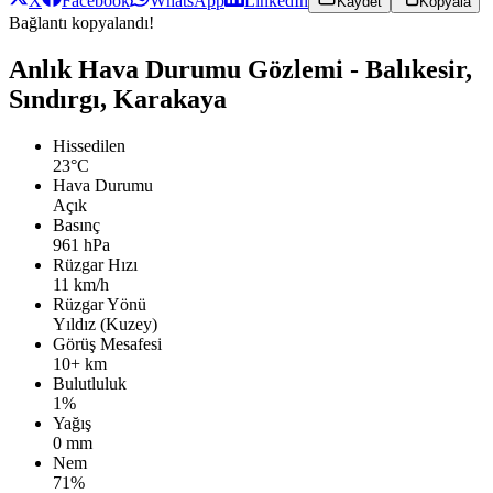
X
Facebook
WhatsApp
LinkedIn
Kaydet
Kopyala
Bağlantı kopyalandı!
Anlık Hava Durumu Gözlemi - Balıkesir,
Sındırgı, Karakaya
Hissedilen
23°C
Hava Durumu
Açık
Basınç
961 hPa
Rüzgar Hızı
11 km/h
Rüzgar Yönü
Yıldız (Kuzey)
Görüş Mesafesi
10+ km
Bulutluluk
1%
Yağış
0 mm
Nem
71%