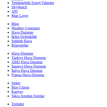
Yenilenebilir Enerji Tahmini
SkyWatch
API
Map Layer
Blog
Weather Generator
Hava Durumu
İklim Değişikliği
Şiddetli Hava
Röportajlar
Hava Durumu
Turkiye Hava Durumu
ABD Hava Durumu
İspanya Hava Durumu
İtalya Hava Durumu
Fransa Hava Durumu
Şirket
Bize Ulaşın
Kariyer
Sıkça Sorulan Sorular
Terimler