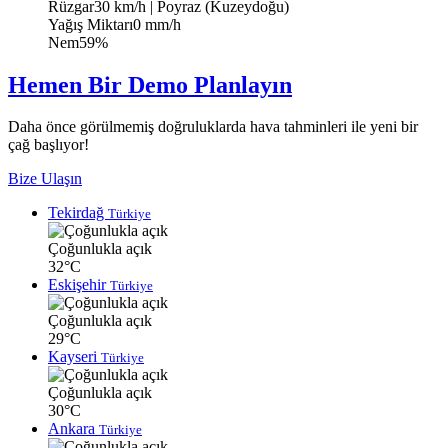
Rüzgar
30 km/h
| Poyraz (Kuzeydoğu)
Yağış Miktarı
0 mm/h
Nem
59%
Hemen Bir Demo Planlayın
Daha önce görülmemiş doğruluklarda hava tahminleri ile yeni bir
çağ başlıyor!
Bize Ulaşın
Tekirdağ
Türkiye
Çoğunlukla açık
32°C
Eskişehir
Türkiye
Çoğunlukla açık
29°C
Kayseri
Türkiye
Çoğunlukla açık
30°C
Ankara
Türkiye