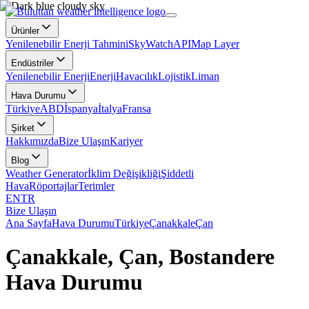
Ürünler
Yenilenebilir Enerji Tahmini
SkyWatch
API
Map Layer
Endüstriler
Yenilenebilir Enerji
Enerji
Havacılık
Lojistik
Liman
Hava Durumu
Türkiye
ABD
İspanya
İtalya
Fransa
Şirket
Hakkımızda
Bize Ulaşın
Kariyer
Blog
Weather Generator
İklim Değişikliği
Şiddetli
Hava
Röportajlar
Terimler
EN
TR
Bize Ulaşın
Ana Sayfa
Hava Durumu
Türkiye
Çanakkale
Çan
Çanakkale, Çan, Bostandere
Hava Durumu