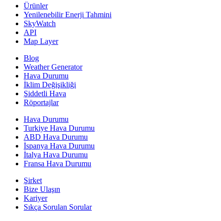
Ürünler
Yenilenebilir Enerji Tahmini
SkyWatch
API
Map Layer
Blog
Weather Generator
Hava Durumu
İklim Değişikliği
Şiddetli Hava
Röportajlar
Hava Durumu
Turkiye Hava Durumu
ABD Hava Durumu
İspanya Hava Durumu
İtalya Hava Durumu
Fransa Hava Durumu
Şirket
Bize Ulaşın
Kariyer
Sıkça Sorulan Sorular