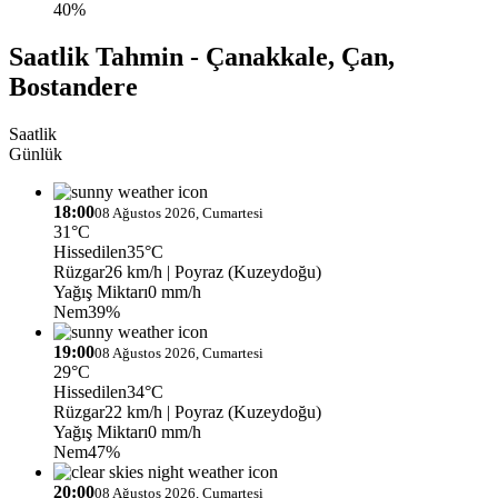
40%
Saatlik Tahmin - Çanakkale, Çan,
Bostandere
Saatlik
Günlük
18:00
08 Ağustos 2026, Cumartesi
31°C
Hissedilen
35°C
Rüzgar
26 km/h
| Poyraz (Kuzeydoğu)
Yağış Miktarı
0 mm/h
Nem
39%
19:00
08 Ağustos 2026, Cumartesi
29°C
Hissedilen
34°C
Rüzgar
22 km/h
| Poyraz (Kuzeydoğu)
Yağış Miktarı
0 mm/h
Nem
47%
20:00
08 Ağustos 2026, Cumartesi