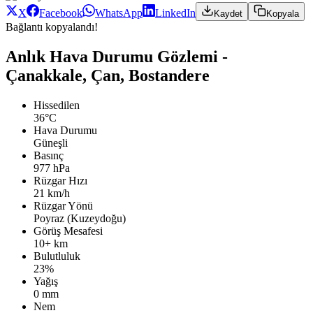
X
Facebook
WhatsApp
LinkedIn
Kaydet
Kopyala
Bağlantı kopyalandı!
Anlık Hava Durumu Gözlemi -
Çanakkale, Çan, Bostandere
Hissedilen
36°C
Hava Durumu
Güneşli
Basınç
977 hPa
Rüzgar Hızı
21 km/h
Rüzgar Yönü
Poyraz (Kuzeydoğu)
Görüş Mesafesi
10+ km
Bulutluluk
23%
Yağış
0 mm
Nem