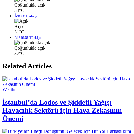
Çoğunlukla açık
33°C
İzmir
Türkiye
Açık
31°C
Manisa
Türkiye
Çoğunlukla açık
37°C
Related Articles
Weather
İstanbul’da Lodos ve Şiddetli Yağış:
Havacılık Sektörü için Hava Zekasının
Önemi
İklim