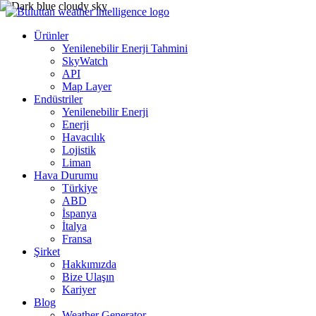
Ürünler
Yenilenebilir Enerji Tahmini
SkyWatch
API
Map Layer
Endüstriler
Yenilenebilir Enerji
Enerji
Havacılık
Lojistik
Liman
Hava Durumu
Türkiye
ABD
İspanya
İtalya
Fransa
Şirket
Hakkımızda
Bize Ulaşın
Kariyer
Blog
Weather Generator