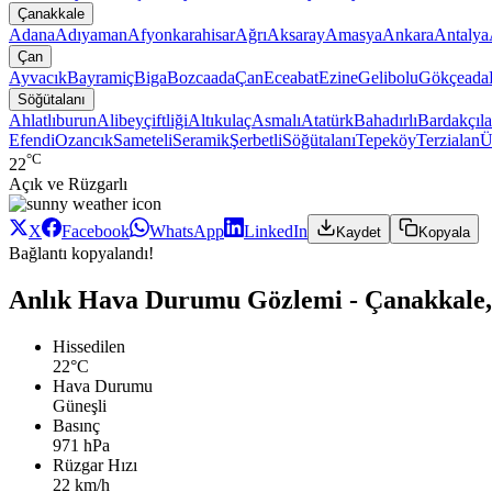
Çanakkale
Adana
Adıyaman
Afyonkarahisar
Ağrı
Aksaray
Amasya
Ankara
Antalya
Çan
Ayvacık
Bayramiç
Biga
Bozcaada
Çan
Eceabat
Ezine
Gelibolu
Gökçeada
Söğütalanı
Ahlatlıburun
Alibeyçiftliği
Altıkulaç
Asmalı
Atatürk
Bahadırlı
Bardakçıla
Efendi
Ozancık
Sameteli
Seramik
Şerbetli
Söğütalanı
Tepeköy
Terzialan
Ü
°C
22
Açık ve Rüzgarlı
X
Facebook
WhatsApp
LinkedIn
Kaydet
Kopyala
Bağlantı kopyalandı!
Anlık Hava Durumu Gözlemi - Çanakkale, 
Hissedilen
22°C
Hava Durumu
Güneşli
Basınç
971 hPa
Rüzgar Hızı
22 km/h