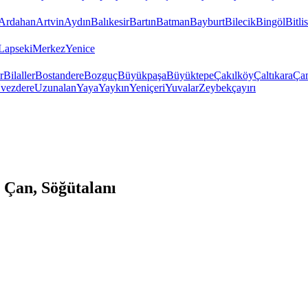
Ardahan
Artvin
Aydın
Balıkesir
Bartın
Batman
Bayburt
Bilecik
Bingöl
Bitlis
Lapseki
Merkez
Yenice
r
Bilaller
Bostandere
Bozguç
Büyükpaşa
Büyüktepe
Çakılköy
Çaltıkara
Ça
vezdere
Uzunalan
Yaya
Yaykın
Yeniçeri
Yuvalar
Zeybekçayırı
Çan, Söğütalanı