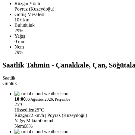
Rüzgar Yönü
Poyraz (Kuzeydoğu)
Görüş Mesafesi
10+ km
Bulutluluk
29%
Yağış
0 mm
Nem
79%
Saatlik Tahmin - Çanakkale, Çan, Söğütal
Saatlik
Günlük
10:00
06 Ağustos 2026, Perşembe
25°C
Hissedilen
25°C
Rüzgar
22 km/h
| Poyraz (Kuzeydoğu)
Yağış Miktarı
0 mm/h
Nem
68%