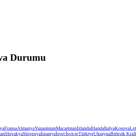
ava Durumu
iya
Fransa
Almanya
Yunanistan
Macaristan
İzlanda
İrlanda
İtalya
Kosova
Le
tan
Slovakya
Slovenya
İspanya
İsveç
İsviçre
Türkiye
Ukrayna
Birleşik Krall