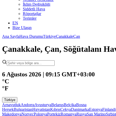
İklim Değişikliği
Şiddetli Hava
Röportajlar
Terimler
EN
Bize Ulaşın
Ana Sayfa
Hava Durumu
Türkiye
Çanakkale
Çan
Çanakkale, Çan, Söğütalanı H
6 Ağustos 2026 | 09:15 GMT+03:00
°C
°F
Türkiye
Arnavutluk
Andorra
Avusturya
Belarus
Belçika
Bosna
Hersek
Bulgaristan
Hırvatistan
Kıbrıs
Çekya
Danimarka
Estonya
Finland
Makedonya
Norveç
Polonya
Portekiz
Romanya
Rusya
San Marino
Sırbis