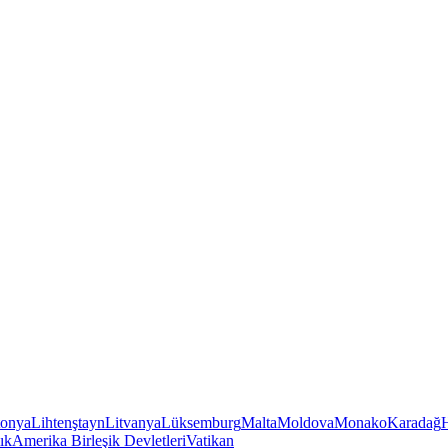
tonya
Lihtenştayn
Litvanya
Lüksemburg
Malta
Moldova
Monako
Karadağ
ık
Amerika Birleşik Devletleri
Vatikan