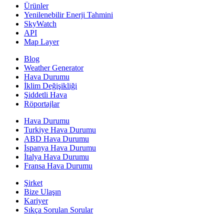
Ürünler
Yenilenebilir Enerji Tahmini
SkyWatch
API
Map Layer
Blog
Weather Generator
Hava Durumu
İklim Değişikliği
Şiddetli Hava
Röportajlar
Hava Durumu
Turkiye Hava Durumu
ABD Hava Durumu
İspanya Hava Durumu
İtalya Hava Durumu
Fransa Hava Durumu
Şirket
Bize Ulaşın
Kariyer
Sıkça Sorulan Sorular