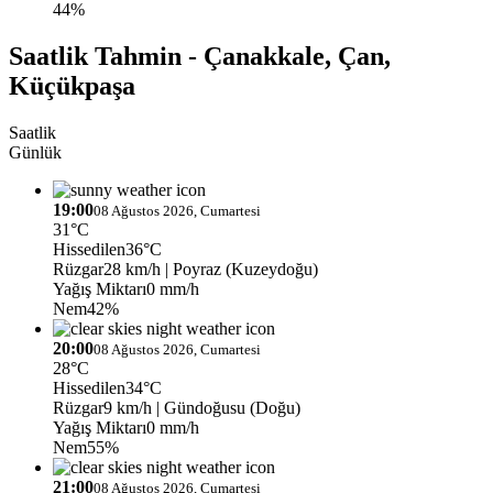
44%
Saatlik Tahmin - Çanakkale, Çan,
Küçükpaşa
Saatlik
Günlük
19:00
08 Ağustos 2026, Cumartesi
31°C
Hissedilen
36°C
Rüzgar
28 km/h
| Poyraz (Kuzeydoğu)
Yağış Miktarı
0 mm/h
Nem
42%
20:00
08 Ağustos 2026, Cumartesi
28°C
Hissedilen
34°C
Rüzgar
9 km/h
| Gündoğusu (Doğu)
Yağış Miktarı
0 mm/h
Nem
55%
21:00
08 Ağustos 2026, Cumartesi