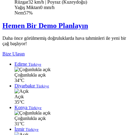
Rüzgar
32 km/h
| Poyraz (Kuzeydoğu)
Yağış Miktarı
0 mm/h
Nem
57%
Hemen Bir Demo Planlayın
Daha önce görülmemiş doğruluklarda hava tahminleri ile yeni bir
çağ başlıyor!
Bize Ulaşın
Edirne
Türkiye
Çoğunlukla açık
34°C
Diyarbakır
Türkiye
Açık
35°C
Konya
Türkiye
Çoğunlukla açık
31°C
İzmir
Türkiye