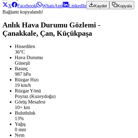
X
Facebook
WhatsApp
LinkedIn
Kaydet
Kopyala
Bağlantı kopyalandı!
Anlık Hava Durumu Gözlemi -
Çanakkale, Çan, Küçükpaşa
Hissedilen
36°C
Hava Durumu
Güneşli
Basınç
987 hPa
Rüzgar Hızı
19 km/h
Rüzgar Yönü
Poyraz (Kuzeydoğu)
Görüş Mesafesi
10+ km
Bulutluluk
13%
Yağış
0 mm
Nem