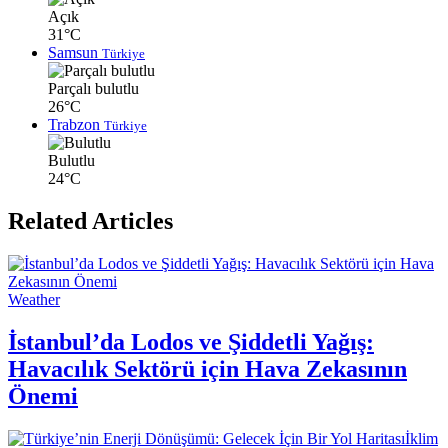
Açık
31°C
Samsun
Türkiye
Parçalı bulutlu
26°C
Trabzon
Türkiye
Bulutlu
24°C
Related Articles
Weather
İstanbul’da Lodos ve Şiddetli Yağış:
Havacılık Sektörü için Hava Zekasının
Önemi
İklim