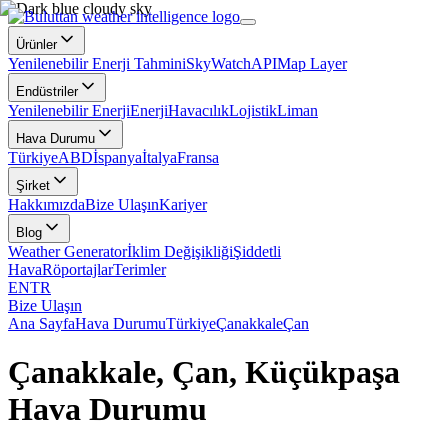
Ürünler
Yenilenebilir Enerji Tahmini
SkyWatch
API
Map Layer
Endüstriler
Yenilenebilir Enerji
Enerji
Havacılık
Lojistik
Liman
Hava Durumu
Türkiye
ABD
İspanya
İtalya
Fransa
Şirket
Hakkımızda
Bize Ulaşın
Kariyer
Blog
Weather Generator
İklim Değişikliği
Şiddetli
Hava
Röportajlar
Terimler
EN
TR
Bize Ulaşın
Ana Sayfa
Hava Durumu
Türkiye
Çanakkale
Çan
Çanakkale, Çan, Küçükpaşa
Hava Durumu