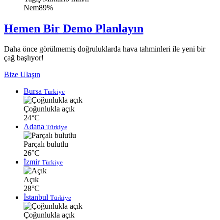
Nem
89%
Hemen Bir Demo Planlayın
Daha önce görülmemiş doğruluklarda hava tahminleri ile yeni bir
çağ başlıyor!
Bize Ulaşın
Bursa
Türkiye
Çoğunlukla açık
24°C
Adana
Türkiye
Parçalı bulutlu
26°C
İzmir
Türkiye
Açık
28°C
İstanbul
Türkiye
Çoğunlukla açık