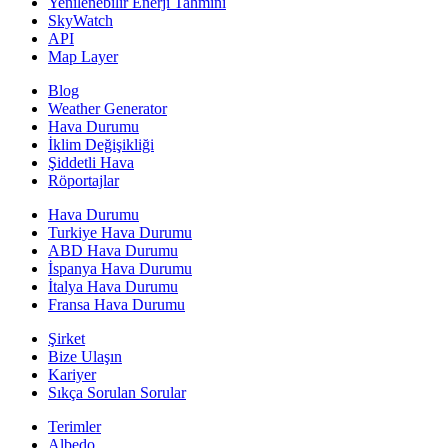
Yenilenebilir Enerji Tahmini
SkyWatch
API
Map Layer
Blog
Weather Generator
Hava Durumu
İklim Değişikliği
Şiddetli Hava
Röportajlar
Hava Durumu
Turkiye Hava Durumu
ABD Hava Durumu
İspanya Hava Durumu
İtalya Hava Durumu
Fransa Hava Durumu
Şirket
Bize Ulaşın
Kariyer
Sıkça Sorulan Sorular
Terimler
Albedo