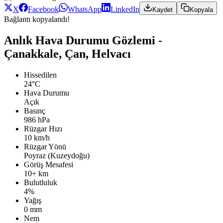
X
Facebook
WhatsApp
LinkedIn
Kaydet
Kopyala
Bağlantı kopyalandı!
Anlık Hava Durumu Gözlemi -
Çanakkale, Çan, Helvacı
Hissedilen
24°C
Hava Durumu
Açık
Basınç
986 hPa
Rüzgar Hızı
10 km/h
Rüzgar Yönü
Poyraz (Kuzeydoğu)
Görüş Mesafesi
10+ km
Bulutluluk
4%
Yağış
0 mm
Nem