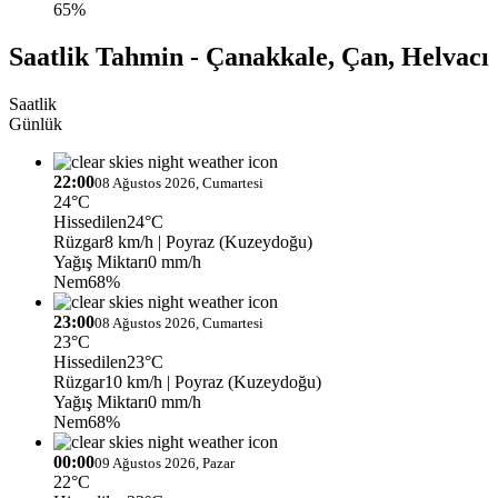
65%
Saatlik Tahmin - Çanakkale, Çan, Helvacı
Saatlik
Günlük
22:00
08 Ağustos 2026, Cumartesi
24°C
Hissedilen
24°C
Rüzgar
8 km/h
| Poyraz (Kuzeydoğu)
Yağış Miktarı
0 mm/h
Nem
68%
23:00
08 Ağustos 2026, Cumartesi
23°C
Hissedilen
23°C
Rüzgar
10 km/h
| Poyraz (Kuzeydoğu)
Yağış Miktarı
0 mm/h
Nem
68%
00:00
09 Ağustos 2026, Pazar
22°C