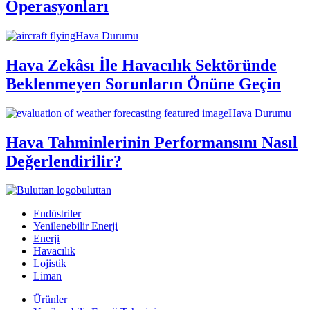
Operasyonları
Hava Durumu
Hava Zekâsı İle Havacılık Sektöründe
Beklenmeyen Sorunların Önüne Geçin
Hava Durumu
Hava Tahminlerinin Performansını Nasıl
Değerlendirilir?
buluttan
Endüstriler
Yenilenebilir Enerji
Enerji
Havacılık
Lojistik
Liman
Ürünler