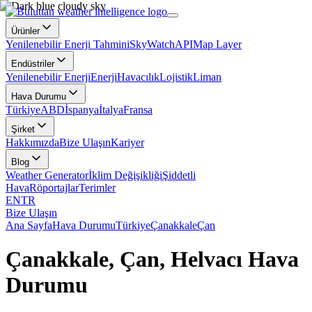
Ürünler
Yenilenebilir Enerji Tahmini
SkyWatch
API
Map Layer
Endüstriler
Yenilenebilir Enerji
Enerji
Havacılık
Lojistik
Liman
Hava Durumu
Türkiye
ABD
İspanya
İtalya
Fransa
Şirket
Hakkımızda
Bize Ulaşın
Kariyer
Blog
Weather Generator
İklim Değişikliği
Şiddetli
Hava
Röportajlar
Terimler
EN
TR
Bize Ulaşın
Ana Sayfa
Hava Durumu
Türkiye
Çanakkale
Çan
Çanakkale, Çan, Helvacı Hava
Durumu