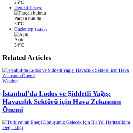
25°C
Denizli
Türkiye
Parçalı bulutlu
30°C
Gaziantep
Türkiye
Açık
34°C
Related Articles
Weather
İstanbul’da Lodos ve Şiddetli Yağış:
Havacılık Sektörü için Hava Zekasının
Önemi
İklim
Değişikliği