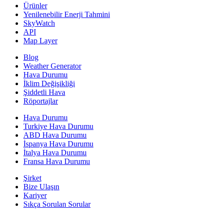
Ürünler
Yenilenebilir Enerji Tahmini
SkyWatch
API
Map Layer
Blog
Weather Generator
Hava Durumu
İklim Değişikliği
Şiddetli Hava
Röportajlar
Hava Durumu
Turkiye Hava Durumu
ABD Hava Durumu
İspanya Hava Durumu
İtalya Hava Durumu
Fransa Hava Durumu
Şirket
Bize Ulaşın
Kariyer
Sıkça Sorulan Sorular