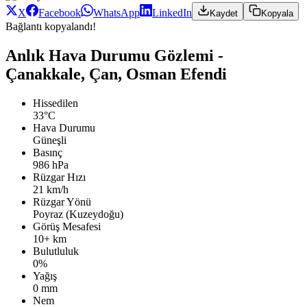
X
Facebook
WhatsApp
LinkedIn
Kaydet
Kopyala
Bağlantı kopyalandı!
Anlık Hava Durumu Gözlemi -
Çanakkale, Çan, Osman Efendi
Hissedilen
33°C
Hava Durumu
Güneşli
Basınç
986 hPa
Rüzgar Hızı
21 km/h
Rüzgar Yönü
Poyraz (Kuzeydoğu)
Görüş Mesafesi
10+ km
Bulutluluk
0%
Yağış
0 mm
Nem