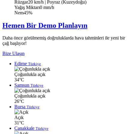
Rüzgar
20 km/h
| Poyraz (Kuzeydoğu)
Yağış Miktarı
0 mm/h
Nem
45%
Hemen Bir Demo Planlayın
Daha önce görülmemiş doğruluklarda hava tahminleri ile yeni bir
çağ başlıyor!
Bize Ulaşın
Edirne
Türkiye
Çoğunlukla açık
34°C
Samsun
Türkiye
Çoğunlukla açık
26°C
Bursa
Türkiye
Açık
31°C
Çanakkale
Türkiye