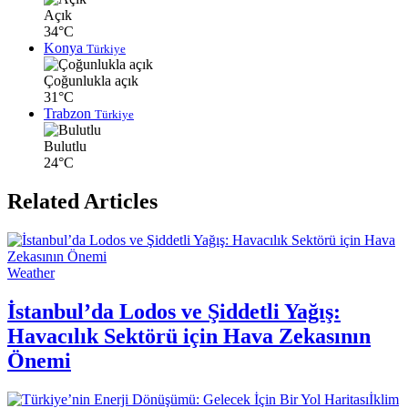
Açık
34°C
Konya
Türkiye
Çoğunlukla açık
31°C
Trabzon
Türkiye
Bulutlu
24°C
Related Articles
Weather
İstanbul’da Lodos ve Şiddetli Yağış:
Havacılık Sektörü için Hava Zekasının
Önemi
İklim