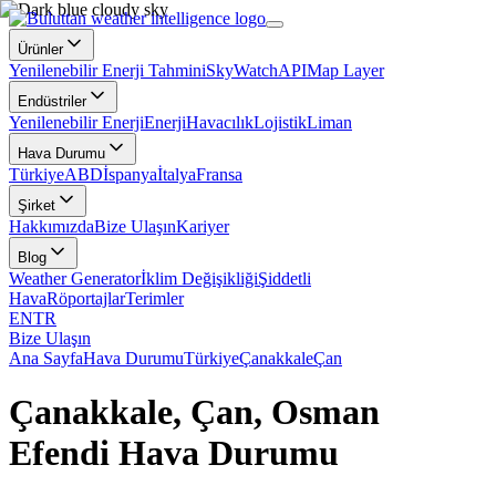
Ürünler
Yenilenebilir Enerji Tahmini
SkyWatch
API
Map Layer
Endüstriler
Yenilenebilir Enerji
Enerji
Havacılık
Lojistik
Liman
Hava Durumu
Türkiye
ABD
İspanya
İtalya
Fransa
Şirket
Hakkımızda
Bize Ulaşın
Kariyer
Blog
Weather Generator
İklim Değişikliği
Şiddetli
Hava
Röportajlar
Terimler
EN
TR
Bize Ulaşın
Ana Sayfa
Hava Durumu
Türkiye
Çanakkale
Çan
Çanakkale, Çan, Osman
Efendi Hava Durumu