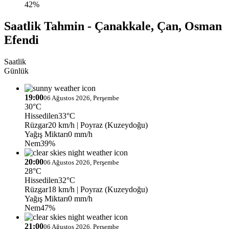
42%
Saatlik Tahmin - Çanakkale, Çan, Osman
Efendi
Saatlik
Günlük
19:00
06 Ağustos 2026, Perşembe
30°C
Hissedilen
33°C
Rüzgar
20 km/h
| Poyraz (Kuzeydoğu)
Yağış Miktarı
0 mm/h
Nem
39%
20:00
06 Ağustos 2026, Perşembe
28°C
Hissedilen
32°C
Rüzgar
18 km/h
| Poyraz (Kuzeydoğu)
Yağış Miktarı
0 mm/h
Nem
47%
21:00
06 Ağustos 2026, Perşembe