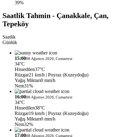
39%
Saatlik Tahmin - Çanakkale, Çan,
Tepeköy
Saatlik
Günlük
15:00
08 Ağustos 2026, Cumartesi
34°C
Hissedilen
37°C
Rüzgar
21 km/h
| Poyraz (Kuzeydoğu)
Yağış Miktarı
0 mm/h
Nem
31%
16:00
08 Ağustos 2026, Cumartesi
34°C
Hissedilen
38°C
Rüzgar
19 km/h
| Poyraz (Kuzeydoğu)
Yağış Miktarı
0 mm/h
Nem
32%
17:00
08 Ağustos 2026, Cumartesi