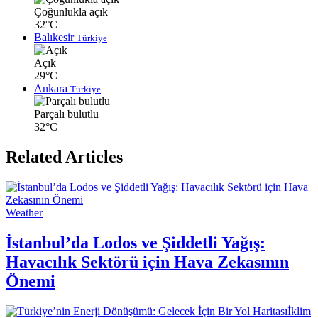
Çoğunlukla açık
32°C
Balıkesir
Türkiye
Açık
29°C
Ankara
Türkiye
Parçalı bulutlu
32°C
Related Articles
Weather
İstanbul’da Lodos ve Şiddetli Yağış:
Havacılık Sektörü için Hava Zekasının
Önemi
İklim