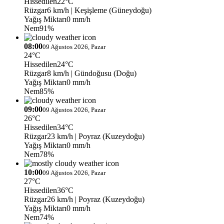
Hissedilen
22°C
Rüzgar
6 km/h
| Keşişleme (Güneydoğu)
Yağış Miktarı
0 mm/h
Nem
91%
08:00
09 Ağustos 2026, Pazar
24°C
Hissedilen
24°C
Rüzgar
8 km/h
| Gündoğusu (Doğu)
Yağış Miktarı
0 mm/h
Nem
85%
09:00
09 Ağustos 2026, Pazar
26°C
Hissedilen
34°C
Rüzgar
23 km/h
| Poyraz (Kuzeydoğu)
Yağış Miktarı
0 mm/h
Nem
78%
10:00
09 Ağustos 2026, Pazar
27°C
Hissedilen
36°C
Rüzgar
26 km/h
| Poyraz (Kuzeydoğu)
Yağış Miktarı
0 mm/h
Nem
74%