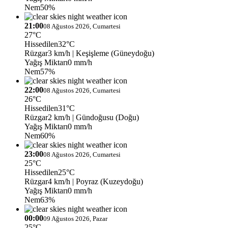
Nem
50%
21:00
08 Ağustos 2026, Cumartesi
27°C
Hissedilen
32°C
Rüzgar
3 km/h
| Keşişleme (Güneydoğu)
Yağış Miktarı
0 mm/h
Nem
57%
22:00
08 Ağustos 2026, Cumartesi
26°C
Hissedilen
31°C
Rüzgar
2 km/h
| Gündoğusu (Doğu)
Yağış Miktarı
0 mm/h
Nem
60%
23:00
08 Ağustos 2026, Cumartesi
25°C
Hissedilen
25°C
Rüzgar
4 km/h
| Poyraz (Kuzeydoğu)
Yağış Miktarı
0 mm/h
Nem
63%
00:00
09 Ağustos 2026, Pazar
25°C