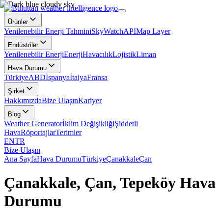
Ürünler
Yenilenebilir Enerji Tahmini
SkyWatch
API
Map Layer
Endüstriler
Yenilenebilir Enerji
Enerji
Havacılık
Lojistik
Liman
Hava Durumu
Türkiye
ABD
İspanya
İtalya
Fransa
Şirket
Hakkımızda
Bize Ulaşın
Kariyer
Blog
Weather Generator
İklim Değişikliği
Şiddetli
Hava
Röportajlar
Terimler
EN
TR
Bize Ulaşın
Ana Sayfa
Hava Durumu
Türkiye
Çanakkale
Çan
Çanakkale, Çan, Tepeköy Hava
Durumu