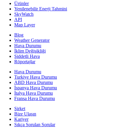
Ürünler
Yenilenebilir Enerji Tahmini
SkyWatch
API
Map Layer
Blog
Weather Generator
Hava Durumu
İklim Değişikliği
Şiddetli Hava
Röportajlar
Hava Durumu
Turkiye Hava Durumu
ABD Hava Durumu
İspanya Hava Durumu
İtalya Hava Durumu
Fransa Hava Durumu
Şirket
Bize Ulaşın
Kariyer
Sıkça Sorulan Sorular