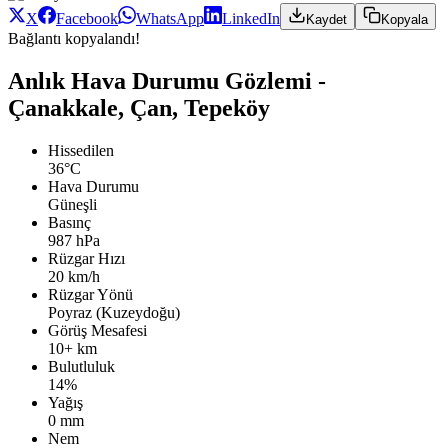
X
Facebook
WhatsApp
LinkedIn
Kaydet
Kopyala
Bağlantı kopyalandı!
Anlık Hava Durumu Gözlemi -
Çanakkale, Çan, Tepeköy
Hissedilen
36°C
Hava Durumu
Güneşli
Basınç
987 hPa
Rüzgar Hızı
20 km/h
Rüzgar Yönü
Poyraz (Kuzeydoğu)
Görüş Mesafesi
10+ km
Bulutluluk
14%
Yağış
0 mm
Nem