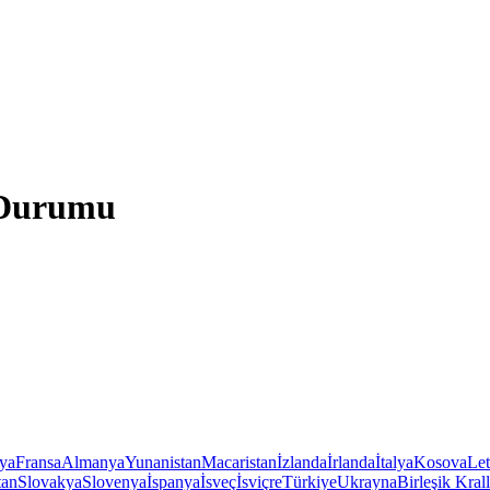
 Durumu
iya
Fransa
Almanya
Yunanistan
Macaristan
İzlanda
İrlanda
İtalya
Kosova
Le
tan
Slovakya
Slovenya
İspanya
İsveç
İsviçre
Türkiye
Ukrayna
Birleşik Krall