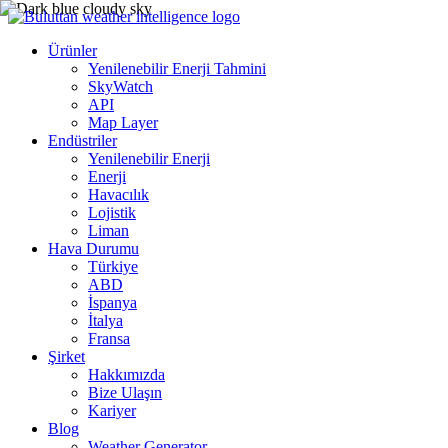
Ürünler
Yenilenebilir Enerji Tahmini
SkyWatch
API
Map Layer
Endüstriler
Yenilenebilir Enerji
Enerji
Havacılık
Lojistik
Liman
Hava Durumu
Türkiye
ABD
İspanya
İtalya
Fransa
Şirket
Hakkımızda
Bize Ulaşın
Kariyer
Blog
Weather Generator