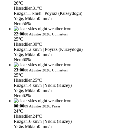
26°C
Hissedilen
31°C
Rüzgar
11 km/h
| Poyraz (Kuzeydoğu)
Yağış Miktarı
0 mm/h
Nem
56%
22:00
08 Ağustos 2026, Cumartesi
25°C
Hissedilen
30°C
Rüzgar
12 km/h
| Poyraz (Kuzeydoğu)
Yağış Miktarı
0 mm/h
Nem
60%
23:00
08 Ağustos 2026, Cumartesi
25°C
Hissedilen
25°C
Rüzgar
14 km/h
| Yıldız (Kuzey)
Yağış Miktarı
0 mm/h
Nem
62%
00:00
09 Ağustos 2026, Pazar
24°C
Hissedilen
24°C
Rüzgar
16 km/h
| Yıldız (Kuzey)
Yağış Miktarı
0 mm/h