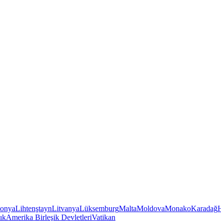
tonya
Lihtenştayn
Litvanya
Lüksemburg
Malta
Moldova
Monako
Karadağ
ık
Amerika Birleşik Devletleri
Vatikan