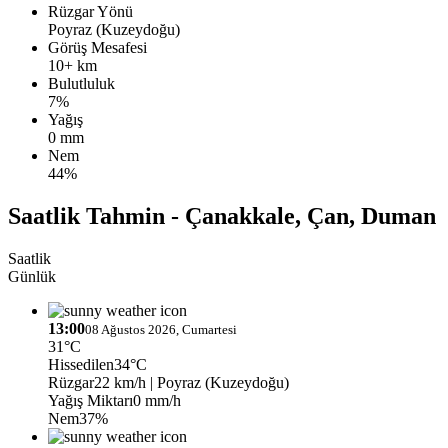
Rüzgar Yönü
Poyraz (Kuzeydoğu)
Görüş Mesafesi
10+ km
Bulutluluk
7%
Yağış
0 mm
Nem
44%
Saatlik Tahmin - Çanakkale, Çan, Duman
Saatlik
Günlük
13:00
08 Ağustos 2026, Cumartesi
31°C
Hissedilen
34°C
Rüzgar
22 km/h
| Poyraz (Kuzeydoğu)
Yağış Miktarı
0 mm/h
Nem
37%