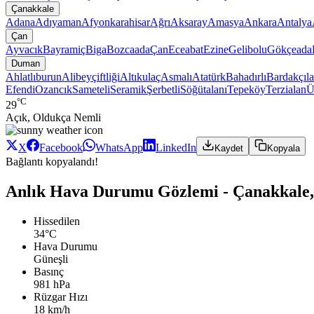
Çanakkale
Adana
Adıyaman
Afyonkarahisar
Ağrı
Aksaray
Amasya
Ankara
Antalya
Çan
Ayvacık
Bayramiç
Biga
Bozcaada
Çan
Eceabat
Ezine
Gelibolu
Gökçeada
Duman
Ahlatlıburun
Alibeyçiftliği
Altıkulaç
Asmalı
Atatürk
Bahadırlı
Bardakçıla
Efendi
Ozancık
Sameteli
Seramik
Şerbetli
Söğütalanı
Tepeköy
Terzialan
Ü
°C
29
Açık, Oldukça Nemli
X
Facebook
WhatsApp
LinkedIn
Kaydet
Kopyala
Bağlantı kopyalandı!
Anlık Hava Durumu Gözlemi - Çanakkale
Hissedilen
34°C
Hava Durumu
Güneşli
Basınç
981 hPa
Rüzgar Hızı
18 km/h