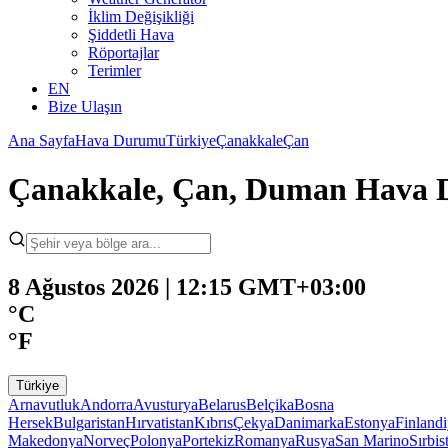
İklim Değişikliği
Şiddetli Hava
Röportajlar
Terimler
EN
Bize Ulaşın
Ana Sayfa
Hava Durumu
Türkiye
Çanakkale
Çan
Çanakkale, Çan, Duman Hava
8 Ağustos 2026 | 12:15 GMT+03:00
°C
°F
Türkiye
Arnavutluk
Andorra
Avusturya
Belarus
Belçika
Bosna
Hersek
Bulgaristan
Hırvatistan
Kıbrıs
Çekya
Danimarka
Estonya
Finland
Makedonya
Norveç
Polonya
Portekiz
Romanya
Rusya
San Marino
Sırbis