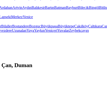
Ardahan
Artvin
Aydın
Balıkesir
Bartın
Batman
Bayburt
Bilecik
Bingöl
Bitlis
Lapseki
Merkez
Yenice
r
Bilaller
Bostandere
Bozguç
Büyükpaşa
Büyüktepe
Çakılköy
Çaltıkara
Ça
vezdere
Uzunalan
Yaya
Yaykın
Yeniçeri
Yuvalar
Zeybekçayırı
, Çan, Duman